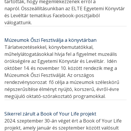
tartották, hogy megemlékezzenek erről a
napról. Összeállításunkban az ELTE Egyetemi Könyvtár
és Levéltár tematikus Facebook-posztjaiból
válogattunk.
Múzeumok Őszi Fesztiválja a könyvtárban
Tárlatvezetésekkel, könyvbemutatókkal,
műhelylátogatásokkal hívja fel a figyelmet muzeális
örökségére az Egyetemi Könyvtár és Levéltár. Idén
október 14. és november 10. között rendezik meg a
Múzeumok Őszi Fesztiválját. Az országos
rendezvénysorozat fő célja a múzeumok széleskörű
népszerűsítése élményt nyújtó, korszerű, évről-évre
megújuló oktató-szórakoztató programokkal.
Sikerrel zárult a Book of Your Life projekt
2024. szeptember 30-án véget ért a Book of Your Life
projekt, amely január és szeptember között valósult