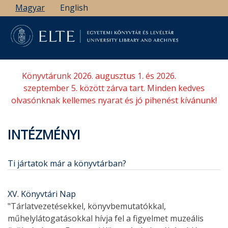
Ugrás
Magyar
English
a
tartalomra
Könyvtárunk 2026. augusztus 1. és 2026.
szeptember 5. között zárva tart. Minden kedves
olvasónknak kellemes nyarat és jó pihenést kívánunk!
INTÉZMÉNYI
Ti jártatok már a könyvtárban?
XV. Könyvtári Nap
"Tárlatvezetésekkel, könyvbemutatókkal,
műhelylátogatásokkal hívja fel a figyelmet muzeális