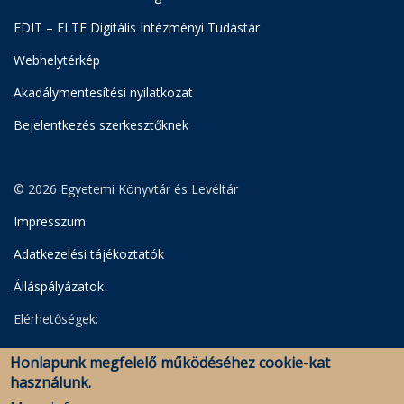
EDIT – ELTE Digitális Intézményi Tudástár
Webhelytérkép
Akadálymentesítési nyilatkozat
Bejelentkezés szerkesztőknek
© 2026 Egyetemi Könyvtár és Levéltár
Impresszum
Adatkezelési tájékoztatók
Álláspályázatok
Elérhetőségek:
Egyetemi Könyvtár
Honlapunk megfelelő működéséhez cookie-kat
Levéltár
használunk.
Savaria Könyvtár és Levéltár (Szombathely)