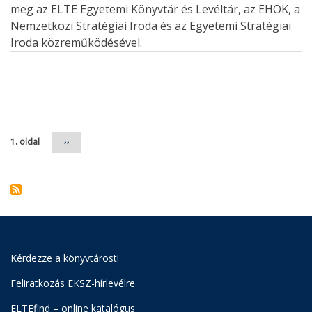
meg az ELTE Egyetemi Könyvtár és Levéltár, az EHÖK, a
Nemzetközi Stratégiai Iroda és az Egyetemi Stratégiai
Iroda közreműködésével.
Oldalszámozás
1. oldal
Következő
››
oldal
Kérdezze a könyvtárost!
Feliratkozás EKSZ-hírlevélre
ELTEfind – online katalógus