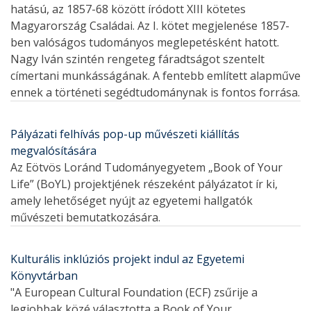
hatású, az 1857-68 között íródott XIII kötetes
Magyarország Családai. Az I. kötet megjelenése 1857-
ben valóságos tudományos meglepetésként hatott.
Nagy Iván szintén rengeteg fáradtságot szentelt
címertani munkásságának. A fentebb említett alapműve
ennek a történeti segédtudománynak is fontos forrása.
Pályázati felhívás pop-up művészeti kiállítás
megvalósítására
Az Eötvös Loránd Tudományegyetem „Book of Your
Life” (BoYL) projektjének részeként pályázatot ír ki,
amely lehetőséget nyújt az egyetemi hallgatók
művészeti bemutatkozására.
Kulturális inklúziós projekt indul az Egyetemi
Könyvtárban
"A European Cultural Foundation (ECF) zsűrije a
legjobbak közé választotta a Book of Your