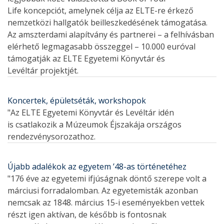
Life koncepciót, amelynek célja az ELTE-re érkező
nemzetközi hallgatók beilleszkedésének támogatása.
Az amszterdami alapítvány és partnerei – a felhívásban
elérhető legmagasabb összeggel – 10.000 euróval
támogatják az ELTE Egyetemi Könyvtár és
Levéltár projektjét.
Koncertek, épületséták, workshopok
"Az ELTE Egyetemi Könyvtár és Levéltár idén
is csatlakozik a Múzeumok Éjszakája országos
rendezvénysorozathoz.
Újabb adalékok az egyetem ’48-as történetéhez
"176 éve az egyetemi ifjúságnak döntő szerepe volt a
márciusi forradalomban. Az egyetemisták azonban
nemcsak az 1848. március 15-i eseményekben vettek
részt igen aktívan, de később is fontosnak