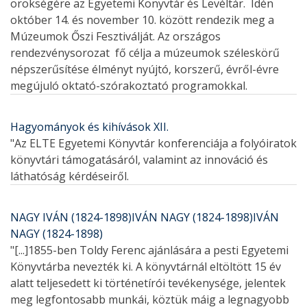
örökségére az Egyetemi Könyvtár és Levéltár. Idén
október 14. és november 10. között rendezik meg a
Múzeumok Őszi Fesztiválját. Az országos
rendezvénysorozat fő célja a múzeumok széleskörű
népszerűsítése élményt nyújtó, korszerű, évről-évre
megújuló oktató-szórakoztató programokkal.
Hagyományok és kihívások XII.
"Az ELTE Egyetemi Könyvtár konferenciája a folyóiratok
könyvtári támogatásáról, valamint az innováció és
láthatóság kérdéseiről.
NAGY IVÁN (1824-1898)IVÁN NAGY (1824-1898)IVÁN
NAGY (1824-1898)
"[...]1855-ben Toldy Ferenc ajánlására a pesti Egyetemi
Könyvtárba nevezték ki. A könyvtárnál eltöltött 15 év
alatt teljesedett ki történetírói tevékenysége, jelentek
meg legfontosabb munkái, köztük máig a legnagyobb