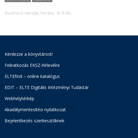
Illusztráció szerzője, forrása:
ELTE EKL
Kérdezze a könyvtárost!
Feliratkozás EKSZ-hírlevélre
ELTEfind – online katalógus
EDIT – ELTE Digitális Intézményi Tudástár
Webhelytérkép
Akadálymentesítési nyilatkozat
Bejelentkezés szerkesztőknek