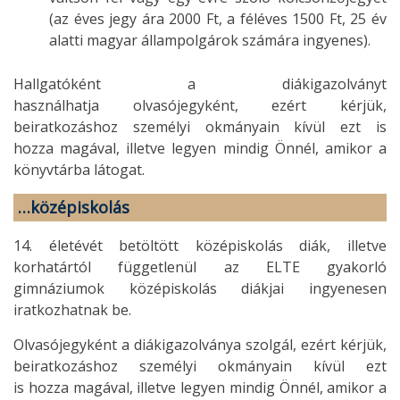
(az éves jegy ára 2000 Ft, a féléves 1500 Ft, 25 év
alatti magyar állampolgárok számára ingyenes).
Hallgatóként a diákigazolványt
használhatja olvasójegyként, ezért kérjük,
beiratkozáshoz személyi okmányain kívül ezt is
hozza magával, illetve legyen mindig Önnél, amikor a
könyvtárba látogat.
…középiskolás
14. életévét betöltött középiskolás diák, illetve
korhatártól függetlenül az ELTE gyakorló
gimnáziumok középiskolás diákjai ingyenesen
iratkozhatnak be.
Olvasójegyként a diákigazolványa szolgál, ezért kérjük,
beiratkozáshoz személyi okmányain kívül ezt
is hozza magával, illetve legyen mindig Önnél, amikor a