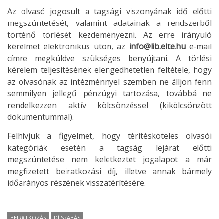
Az olvasó jogosult a tagsági viszonyának idő előtti
megszüntetését, valamint adatainak a rendszerből
történő törlését kezdeményezni. Az erre irányuló
kérelmet elektronikus úton, az
info@lib.elte.hu
e-mail
címre megküldve szükséges benyújtani. A törlési
kérelem teljesítésének elengedhetetlen feltétele, hogy
az olvasónak az intézménnyel szemben ne álljon fenn
semmilyen jellegű pénzügyi tartozása, továbbá ne
rendelkezzen aktív kölcsönzéssel (kikölcsönzött
dokumentummal).
Felhívjuk a figyelmet, hogy térítésköteles olvasói
kategóriák esetén a tagság lejárat előtti
megszüntetése nem keletkeztet jogalapot a már
megfizetett beiratkozási díj, illetve annak bármely
időarányos részének visszatérítésére.
BEIRATKOZÁS
DÍJSZABÁS