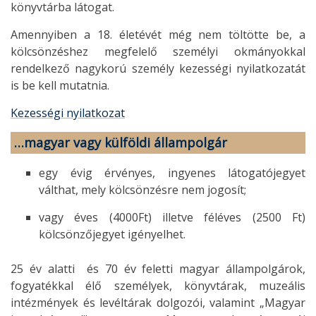
könyvtárba látogat.
Amennyiben a 18. életévét még nem töltötte be, a
kölcsönzéshez megfelelő személyi okmányokkal
rendelkező nagykorú személy kezességi nyilatkozatát
is be kell mutatnia.
Kezességi nyilatkozat
…magyar vagy külföldi állampolgár
egy évig érvényes, ingyenes látogatójegyet
válthat, mely kölcsönzésre nem jogosít;
vagy éves (4000Ft) illetve féléves (2500 Ft)
kölcsönzőjegyet igényelhet.
25 év alatti és 70 év feletti magyar állampolgárok,
fogyatékkal élő személyek, könyvtárak, muzeális
intézmények és levéltárak dolgozói, valamint „Magyar