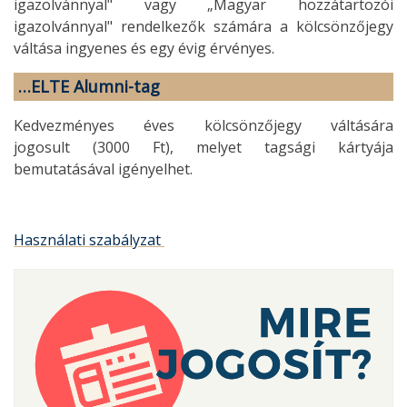
igazolvánnyal" vagy „Magyar hozzátartozói
igazolvánnyal" rendelkezők számára a kölcsönzőjegy
váltása ingyenes és egy évig érvényes.
…ELTE Alumni-tag
Kedvezményes éves kölcsönzőjegy váltására
jogosult (3000 Ft), melyet tagsági kártyája
bemutatásával igényelhet.
Használati szabályzat