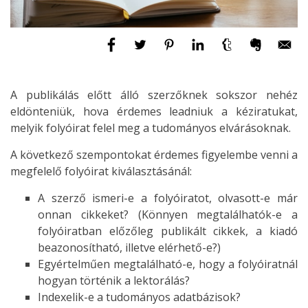
A publikálás előtt álló szerzőknek sokszor nehéz
eldönteniük, hova érdemes leadniuk a kéziratukat,
melyik folyóirat felel meg a tudományos elvárásoknak.
A következő szempontokat érdemes figyelembe venni a
megfelelő folyóirat kiválasztásánál:
A szerző ismeri-e a folyóiratot, olvasott-e már
onnan cikkeket? (Könnyen megtalálhatók-e a
folyóiratban előzőleg publikált cikkek, a kiadó
beazonosítható, illetve elérhető-e?)
Egyértelműen megtalálható-e, hogy a folyóiratnál
hogyan történik a lektorálás?
Indexelik-e a tudományos adatbázisok?