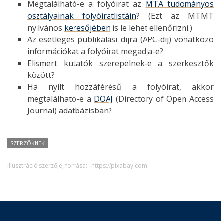
Megtalálható-e a folyóirat az
MTA tudományos
osztályainak folyóiratlistáin
? (Ezt az MTMT
nyilvános
keresőjében
is le lehet ellenőrizni.)
Az esetleges publikálási díjra (APC-díj) vonatkozó
információkat a folyóirat megadja-e?
Elismert kutatók szerepelnek-e a szerkesztők
között?
Ha nyílt hozzáférésű a folyóirat, akkor
megtalálható-e a
DOAJ
(Directory of Open Access
Journal) adatbázisban?
SZERZŐKNEK
Illusztráció szerzője, forrása:
https://pixabay.com