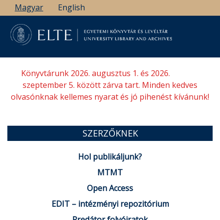
Ugrás
Magyar
English
a
tartalomra
Könyvtárunk 2026. augusztus 1. és 2026.
szeptember 5. között zárva tart. Minden kedves
olvasónknak kellemes nyarat és jó pihenést kívánunk!
SZERZŐKNEK
Hol publikáljunk?
MTMT
Open Access
EDIT – intézményi repozitórium
Predátor folyóiratok