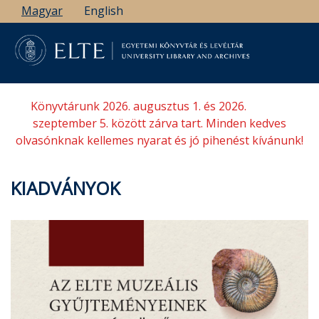
Ugrás
Magyar
English
a
tartalomra
Könyvtárunk 2026. augusztus 1. és 2026.
szeptember 5. között zárva tart. Minden kedves
olvasónknak kellemes nyarat és jó pihenést kívánunk!
KIADVÁNYOK