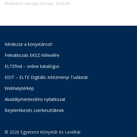
Illusztráció szerzője, forrása:
ELTE EKL
Kérdezze a könyvtárost!
Feliratkozás EKSZ-hírlevélre
ELTEfind – online katalógus
EDIT – ELTE Digitális Intézményi Tudástár
Webhelytérkép
Akadálymentesítési nyilatkozat
Bejelentkezés szerkesztőknek
© 2026 Egyetemi Könyvtár és Levéltár