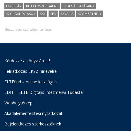
LEVÉLTÁR
KUTATÓSZOLGÁLAT
SZOLGÁLTATÁSAINK
SZOLGÁLTATÁSOK
SKL
SEK
SAVARIA
SZOMBATHELY
Illusztráció szerzője, forrása:
Kérdezze a könyvtárost!
Feliratkozás EKSZ-hírlevélre
ELTEfind – online katalógus
EDIT – ELTE Digitális Intézményi Tudástár
Webhelytérkép
Akadálymentesítési nyilatkozat
Bejelentkezés szerkesztőknek