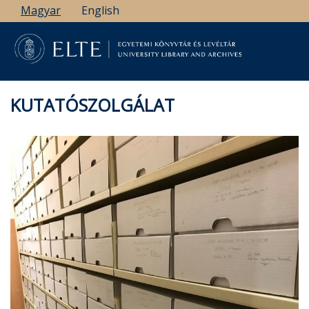
Ugrás
Magyar
English
a
tartalomra
KUTATÓSZOLGÁLAT