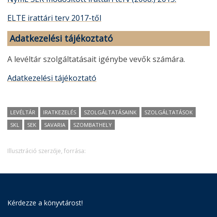
ELTE irattári terv 2017-től
Adatkezelési tájékoztató
A levéltár szolgáltatásait igénybe vevők számára.
Adatkezelési tájékoztató
LEVÉLTÁR
IRATKEZELÉS
SZOLGÁLTATÁSAINK
SZOLGÁLTATÁSOK
SKL
SEK
SAVARIA
SZOMBATHELY
Illusztráció szerzője, forrása:
Kérdezze a könyvtárost!