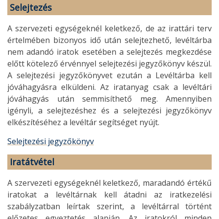
Selejtezés
A szervezeti egységeknél keletkező, de az irattári terv
értelmében bizonyos idő után selejtezhető, levéltárba
nem adandó iratok esetében a selejtezés megkezdése
előtt kötelező érvénnyel selejtezési jegyzőkönyv készül.
A selejtezési jegyzőkönyvet ezután a Levéltárba kell
jóváhagyásra elküldeni. Az iratanyag csak a levéltári
jóváhagyás után semmisíthető meg. Amennyiben
igényli, a selejtezéshez és a selejtezési jegyzőkönyv
elkészítéséhez a levéltár segítséget nyújt.
Selejtezési jegyzőkönyv
Iratátvétel
A szervezeti egységeknél keletkező, maradandó értékű
iratokat a levéltárnak kell átadni az iratkezelési
szabályzatban leírtak szerint, a levéltárral történt
előzetes egyeztetés alapján. Az iratokról minden