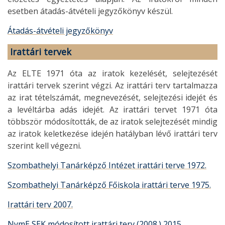
esetben átadás-átvételi jegyzőkönyv készül.
Átadás-átvételi jegyzőkönyv
Irattári tervek
Az ELTE 1971 óta az iratok kezelését, selejtezését
irattári tervek szerint végzi. Az irattári terv tartalmazza
az irat tételszámát, megnevezését, selejtezési idejét és
a levéltárba adás idejét. Az irattári tervet 1971 óta
többször módosították, de az iratok selejtezését mindig
az iratok keletkezése idején hatályban lévő irattári terv
szerint kell végezni.
Szombathelyi Tanárképző Intézet irattári terve 1972.
Szombathelyi Tanárképző Főiskola irattári terve 1975.
Irattári terv 2007.
NymE SEK módosított irattári terv (2008.) 2015.