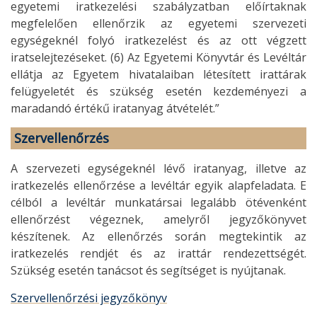
egyetemi iratkezelési szabályzatban előírtaknak
megfelelően ellenőrzik az egyetemi szervezeti
egységeknél folyó iratkezelést és az ott végzett
iratselejtezéseket. (6) Az Egyetemi Könyvtár és Levéltár
ellátja az Egyetem hivatalaiban létesített irattárak
felügyeletét és szükség esetén kezdeményezi a
maradandó értékű iratanyag átvételét.”
Szervellenőrzés
A szervezeti egységeknél lévő iratanyag, illetve az
iratkezelés ellenőrzése a levéltár egyik alapfeladata. E
célból a levéltár munkatársai legalább ötévenként
ellenőrzést végeznek, amelyről jegyzőkönyvet
készítenek. Az ellenőrzés során megtekintik az
iratkezelés rendjét és az irattár rendezettségét.
Szükség esetén tanácsot és segítséget is nyújtanak.
Szervellenőrzési jegyzőkönyv