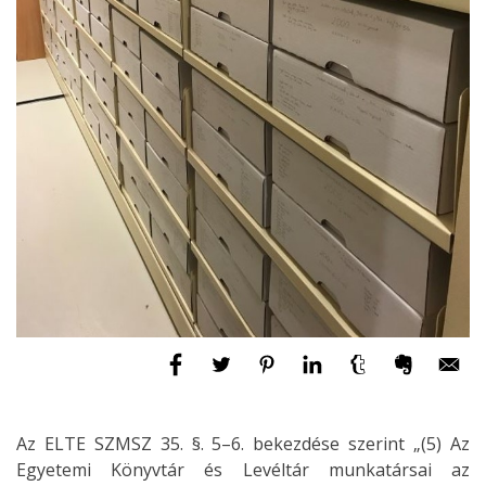
Az ELTE SZMSZ 35. §. 5–6. bekezdése szerint „(5) Az
Egyetemi Könyvtár és Levéltár munkatársai az