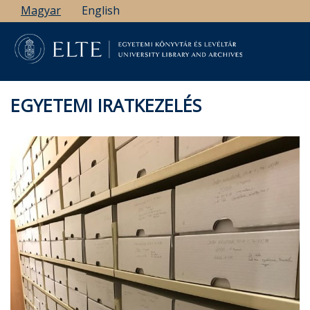
Ugrás
Magyar
English
a
tartalomra
EGYETEMI IRATKEZELÉS