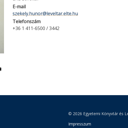
E-mail
szekely.hunor@leveltar.elte.hu
Telefonszám
+36 1 411-6500 / 3442
© 2026 Egyetemi Könyvtár és Le
Impresszum