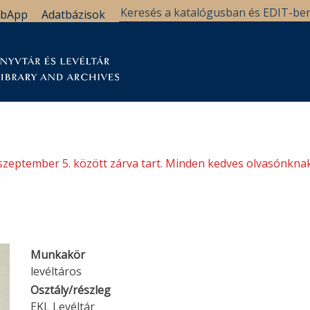
bApp
Adatbázisok
tár
Kutatástámogatás
Levéltár
Támogatás
szeptember 5. között zárva tart. Minden kedves olvasónknak
Munkakör
levéltáros
Osztály/részleg
EKL Levéltár