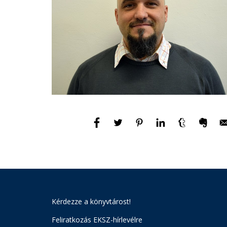
Kérdezze a könyvtárost!
Feliratkozás EKSZ-hírlevélre