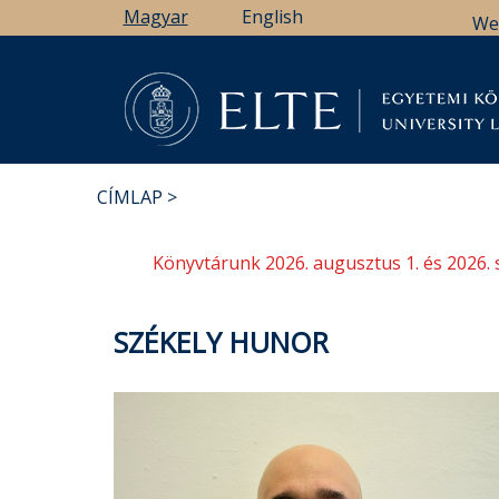
Ugrás
Magyar
English
We
a
tartalomra
Könyv
CÍMLAP
MORZSA
Könyvtárunk 2026. augusztus 1. és 2026. 
SZÉKELY HUNOR