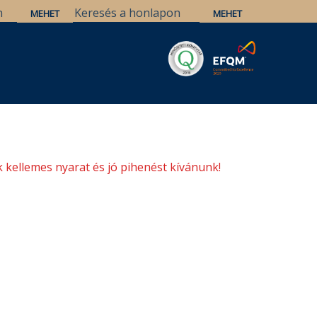
Savaria
Örökség
ELTE Könyvtárak
 kellemes nyarat és jó pihenést kívánunk!