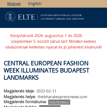
Ugrás
Magyar
English
a
tartalomra
Könyvtárunk 2026. augusztus 1. és 2026.
szeptember 5. között zárva tart. Minden kedves
olvasónknak kellemes nyarat és jó pihenést kívánunk!
CENTRAL EUROPEAN FASHION
WEEK ILLUMINATES BUDAPEST
LANDMARKS
Megjelenés ideje
2023-02-11
Megjelenés helye
thebharatexpressnews.com
Megjelenés formátuma
ELEKTRONIKUS