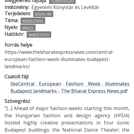
Megjelenés fajtája
TÖBBEDLEGES
Intézmény
Egyetemi Könyvtár és Levéltár
Terjedelem
RÖVID HÍR
Téma
RENDEZVÉNY
Nyelv
ANGOL
Hatókör
NEMZETKÖZI
Forrás helye
https://www.thebharatexpressnews.com/central-
european-fashion-week-illuminates-budapest-
landmarks/
Csatolt fájl
tbeCentral European Fashion Week illuminates
Budapest landmarks - The Bharat Express News.pdf
Szövegrész
"[...] Ahead of major fashion weeks starting this month,
the Hungarian fashion and design agency (HFDA)
hosted highly creative presentations in four iconic
Budapest buildings: the National Dance Theater; the