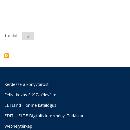
Oldalszámozás
1. oldal
Következő
››
oldal
Kérdezze a könyvtárost!
Feliratkozás EKSZ-hírlevélre
ELTEfind – online katalógus
EDIT – ELTE Digitális Intézményi Tudástár
Webhelytérkép