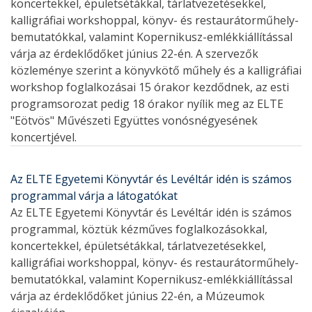
koncertekkel, épületsétákkal, tárlatvezetésekkel,
kalligráfiai workshoppal, könyv- és restaurátorműhely-
bemutatókkal, valamint Kopernikusz-emlékkiállítással
várja az érdeklődőket június 22-én. A szervezők
közleménye szerint a könyvkötő műhely és a kalligráfiai
workshop foglalkozásai 15 órakor kezdődnek, az esti
programsorozat pedig 18 órakor nyílik meg az ELTE
"Eötvös" Művészeti Együttes vonósnégyesének
koncertjével.
Az ELTE Egyetemi Könyvtár és Levéltár idén is számos
programmal várja a látogatókat
Az ELTE Egyetemi Könyvtár és Levéltár idén is számos
programmal, köztük kézműves foglalkozásokkal,
koncertekkel, épületsétákkal, tárlatvezetésekkel,
kalligráfiai workshoppal, könyv- és restaurátorműhely-
bemutatókkal, valamint Kopernikusz-emlékkiállítással
várja az érdeklődőket június 22-én, a Múzeumok