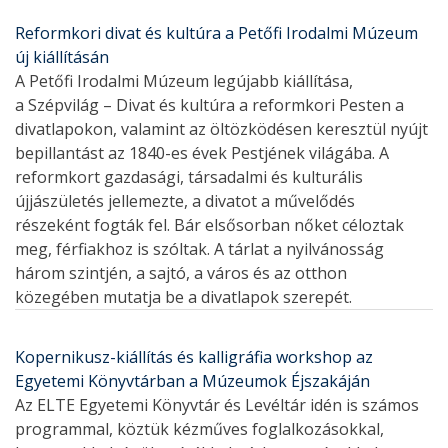
Reformkori divat és kultúra a Petőfi Irodalmi Múzeum
új kiállításán
A Petőfi Irodalmi Múzeum legújabb kiállítása,
a Szépvilág – Divat és kultúra a reformkori Pesten a
divatlapokon, valamint az öltözködésen keresztül nyújt
bepillantást az 1840-es évek Pestjének világába. A
reformkort gazdasági, társadalmi és kulturális
újjászületés jellemezte, a divatot a művelődés
részeként fogták fel. Bár elsősorban nőket céloztak
meg, férfiakhoz is szóltak. A tárlat a nyilvánosság
három szintjén, a sajtó, a város és az otthon
közegében mutatja be a divatlapok szerepét.
Kopernikusz-kiállítás és kalligráfia workshop az
Egyetemi Könyvtárban a Múzeumok Éjszakáján
Az ELTE Egyetemi Könyvtár és Levéltár idén is számos
programmal, köztük kézműves foglalkozásokkal,