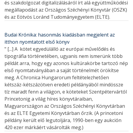
és szakdolgozat digitalizálásáról írt alá együttműködési
megállapodást az Országos Széchényi Könyvtár (OSZK)
és az Eötvös Loránd Tudományegyetem (ELTE).
Budai Krónika: hasonmás kiadásban megjelent az
itthon nyomtatott első könyv
" [...] A kötet egyedülálló az európai művelődés és
tipográfia történetében, ugyanis nem ismerünk több
példát arra, hogy egy azonos kultúrakörbe tartozó nép
első nyomtatványában a saját történelmét örökítse
meg. A Chronica Hungarorum feltételezhetően
kétszáz-kétszázötven eredeti példányából mindössze
tíz maradt fenn a világon, e köteteket Szentpétervártól
Princetonig a világ híres könyvtáraiban,
Magyarországon az Országos Széchényi Könyvtárban
és az ELTE Egyetemi Könyvtárban őrzik. (A princetoni
példány került elő legutoljára, 1990-ben egy aukción
420 ezer márkáért vásárolták meg.)