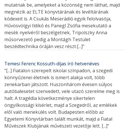
mutatnak be, amelyeket a közönség nem láthat, majd
megnézik az ELTE könyvtárának és levéltárának
kódexeit is. A Csukás Meserádió egyik felolvasója,
Hűvösvölgyi Ildikó és Panegl Zsófia mesekutató a
mesék nyelvéről beszélgetnek, Tripolszky Anna
műsorvezető pedig a Montágh Testület
beszédtechnika óráján vesz részt.[...]"
Temesi Ferenc Kossuth-díjas író hetvenéves
"[...] Fiatalon szerepelt iskolai színpadon, a szegedi
könnyűzenei életnek is ismert alakja volt, több
zenekarban játszott. Huszonhárom évesen súlyos
autóbalesetet szenvedett, vele utazó szerelme meg is
halt. A tragédia következménye sikertelen
öngyilkossági kísérlet, majd a Szegedről, az emlékek
elől való menekülés volt. Budapesten előbb az
Egyetemi Könyvtárban talált munkát, majd a Fiatal
Művészek Klubjának művészeti vezetője lett. [...]"