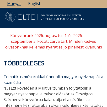
Ugrás
Magyar
English
a
tartalomra
Könyvtárunk 2026. augusztus 1. és 2026.
szeptember 5. között zárva tart. Minden kedves
olvasónknak kellemes nyarat és jó pihenést kívánunk!
TÖBBEDLEGES
Tematikus műsorokkal ünnepli a magyar nyelv napját a
közmédia
"[...] Ezt követően a Multiverzumban folytatódik a
magyar nyelv napja, a műsor először az Országos
Széchenyi Könyvtárba kalauzolja el a nézőket: az
intézmény kézirattárában olyan különleges kéziratokat