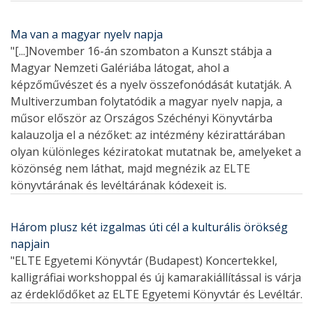
Ma van a magyar nyelv napja
"[...]November 16-án szombaton a Kunszt stábja a
Magyar Nemzeti Galériába látogat, ahol a
képzőművészet és a nyelv összefonódását kutatják. A
Multiverzumban folytatódik a magyar nyelv napja, a
műsor először az Országos Széchényi Könyvtárba
kalauzolja el a nézőket: az intézmény kézirattárában
olyan különleges kéziratokat mutatnak be, amelyeket a
közönség nem láthat, majd megnézik az ELTE
könyvtárának és levéltárának kódexeit is.
Három plusz két izgalmas úti cél a kulturális örökség
napjain
"ELTE Egyetemi Könyvtár (Budapest) Koncertekkel,
kalligráfiai workshoppal és új kamarakiállítással is várja
az érdeklődőket az ELTE Egyetemi Könyvtár és Levéltár.