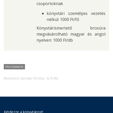
csoportoknak
könyvtári személyes vezetés
nélkül: 1000 Ft/fő
Könyvtárismertető brosúra
megvásárolható magyar és angol
nyelven: 1000 Ft/db
PROGRAMOK
Illusztráció szerzője, forrása:
ELTE EKL
Kérdezze a könyvtárost!