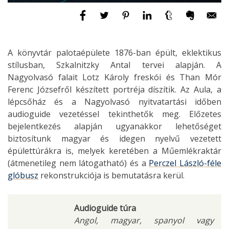
A könyvtár palotaépülete 1876-ban épült, eklektikus
stílusban, Szkalnitzky Antal tervei alapján. A
Nagyolvasó falait Lotz Károly freskói és Than Mór
Ferenc Józsefről készített portréja díszítik. Az Aula, a
lépcsőház és a Nagyolvasó nyitvatartási időben
audioguide vezetéssel tekinthetők meg. Előzetes
bejelentkezés alapján ugyanakkor lehetőséget
biztosítunk magyar és idegen nyelvű vezetett
épülettúrákra is, melyek keretében a Műemlékraktár
(átmenetileg nem látogatható) és a
Perczel László-féle
glóbusz
rekonstrukciója is bemutatásra kerül.
Audioguide túra
Angol, magyar, spanyol vagy