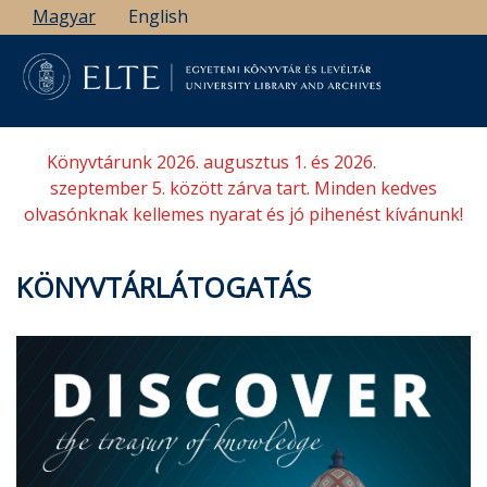
Ugrás
Magyar
English
a
tartalomra
Könyvtárunk 2026. augusztus 1. és 2026.
szeptember 5. között zárva tart. Minden kedves
olvasónknak kellemes nyarat és jó pihenést kívánunk!
KÖNYVTÁRLÁTOGATÁS