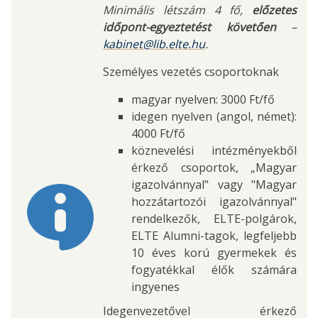
Minimális létszám 4 fő,
előzetes
időpont-egyeztetést követően
–
kabinet@lib.elte.hu
.
Személyes vezetés csoportoknak
magyar nyelven: 3000 Ft/fő
idegen nyelven (angol, német):
4000 Ft/fő
köznevelési intézményekből
érkező csoportok, „Magyar
igazolvánnyal" vagy "Magyar
hozzátartozói igazolvánnyal"
rendelkezők, ELTE-polgárok,
ELTE Alumni-tagok, legfeljebb
10 éves korú gyermekek és
fogyatékkal élők számára
ingyenes
Idegenvezetővel érkező