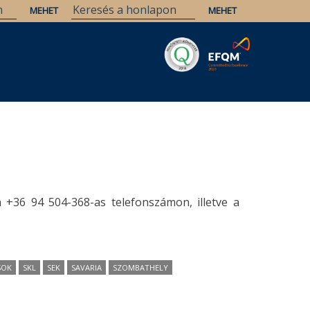
Savaria
Örökség
ELTE Könyvtárak
a +36 94 504-368-as telefonszámon, illetve a
SOK
SKL
SEK
SAVARIA
SZOMBATHELY