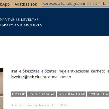
bApp
Adatbázisok
tár
Kutatástámogatás
Levéltár
Támogatás
Irat előkészítés előzetes bejelentkezéssel kérhető 
leveltar@sek.elte.hu
e-mail címen.
LEVÉLTÁR
ÜGYFÉLSZOLGÁLAT
SZOLGÁLTATÁSAINK
SZOLGÁLTATÁ
Illusztráció szerzője, forrása:
ELTE EKL SKL