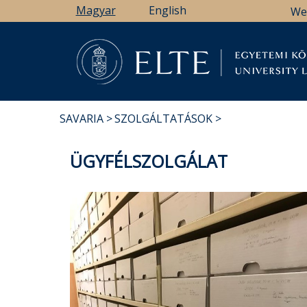
Ugrás
Magyar
English
We
a
tartalomra
Könyv
SAVARIA
SZOLGÁLTATÁSOK
MORZSA
ÜGYFÉLSZOLGÁLAT