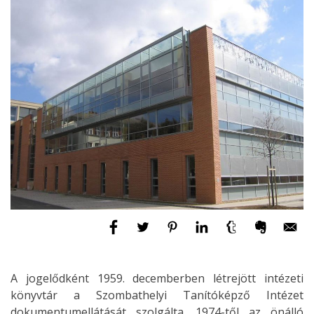
A jogelődként 1959. decemberben létrejött intézeti
könyvtár a Szombathelyi Tanítóképző Intézet
dokumentumellátását szolgálta. 1974-től az önálló