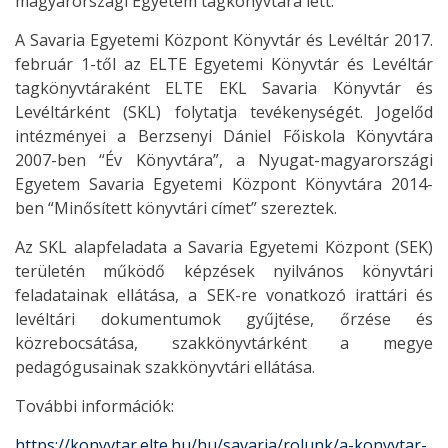
magyarországi Egyetem tagkönyvtára lett.
A Savaria Egyetemi Központ Könyvtár és Levéltár 2017.
február 1-től az ELTE Egyetemi Könyvtár és Levéltár
tagkönyvtáraként ELTE EKL Savaria Könyvtár és
Levéltárként (SKL) folytatja tevékenységét. Jogelőd
intézményei a Berzsenyi Dániel Főiskola Könyvtára
2007-ben “Év Könyvtára”, a Nyugat-magyarországi
Egyetem Savaria Egyetemi Központ Könyvtára 2014-
ben “Minősített könyvtári címet” szereztek.
Az SKL alapfeladata a Savaria Egyetemi Központ (SEK)
területén működő képzések nyilvános könyvtári
feladatainak ellátása, a SEK-re vonatkozó irattári és
levéltári dokumentumok gyűjtése, őrzése és
közrebocsátása, szakkönyvtárként a megye
pedagógusainak szakkönyvtári ellátása.
További információk:
https://konyvtar.elte.hu/hu/savaria/rolunk/a-konyvtar-