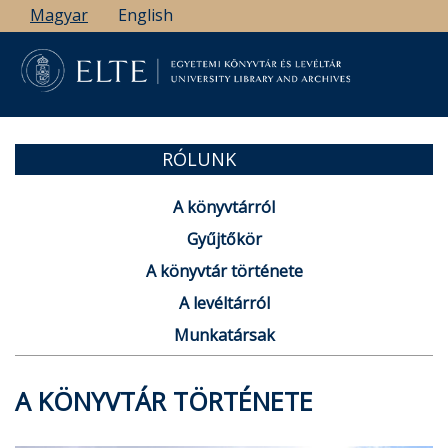
Ugrás
Magyar
English
a
tartalomra
RÓLUNK
A könyvtárról
Gyűjtőkör
A könyvtár története
A levéltárról
Munkatársak
A KÖNYVTÁR TÖRTÉNETE