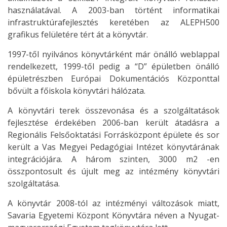
használatával. A 2003-ban történt informatikai
infrastruktúrafejlesztés keretében az ALEPH500
grafikus felületére tért át a könyvtár.
1997-től nyilvános könyvtárként már önálló weblappal
rendelkezett, 1999-től pedig a “D” épületben önálló
épületrészben Európai Dokumentációs Központtal
bővült a főiskola könyvtári hálózata.
A könyvtári terek összevonása és a szolgáltatások
fejlesztése érdekében 2006-ban került átadásra a
Regionális Felsőoktatási Forrásközpont épülete és sor
került a Vas Megyei Pedagógiai Intézet könyvtárának
integrációjára. A három szinten, 3000 m2 -en
összpontosult és újult meg az intézmény könyvtári
szolgáltatása.
A könyvtár 2008-tól az intézményi változások miatt,
Savaria Egyetemi Központ Könyvtára néven a Nyugat-