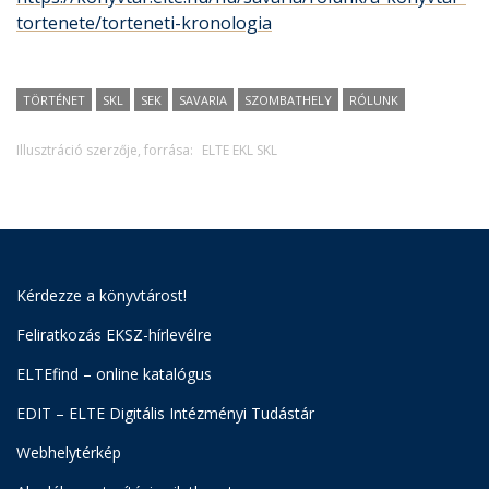
tortenete/torteneti-kronologia
TÖRTÉNET
SKL
SEK
SAVARIA
SZOMBATHELY
RÓLUNK
Illusztráció szerzője, forrása:
ELTE EKL SKL
Kérdezze a könyvtárost!
Feliratkozás EKSZ-hírlevélre
ELTEfind – online katalógus
EDIT – ELTE Digitális Intézményi Tudástár
Webhelytérkép