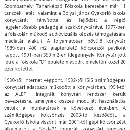
Szombathelyi Tanárképző Főiskola keretében már 11
tanszéki letéti, valamint a Bolyai János Gyakorló Iskola
könyvtárát irányította, és fejlődött a régió
legjelentősebb pedagógiai szakkönyvtárává. 1977-ben
a főiskolán működő audiovizuális képzés támogatására
médiatár alakult. A folyamatosan bővülő könyvtár
1989-ben 400 m2 alapterületű kölcsönzői pavilont
kapott. 1991-ben 350 m2-en Idegennyelvi Könyvtár jött
létre a főiskola “D” épülete második emeletén közel 20
ezer kötettel.
1990-től internet végpont, 1992-től ISIS számítógépes
könyvtári adatbázis működött a könyvtárban. 1994-től
az ALEPH integrált könyvtári rendszer került
bevezetésre, amelynek összes modulját használatba
vették a munkatársak a következő években. A
számítógépes kölcsönzés 2003-tól kezdődött, a
Gyakorló Iskola viszont már 2001-tól gépi kölcsönzést
alkalmazott a Szikla21 integrált könyvtári rendszer