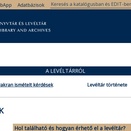
bApp
Adatbázisok
tár
Kutatástámogatás
Levéltár
Támogatás
A LEVÉLTÁRRÓL
akran ismételt kérdések
Levéltár története
K
Hol található és hogyan érhető el a levéltár?