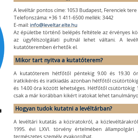
A levéltár pontos címe: 1053 Budapest, Ferenciek tere 
Telefonszáma: +36 1 411-6500 mellék: 3442
E-mail:
info@leveltar.elte.hu
Az épületbe történő belépés feltétele az érvényes kö
az ügyfélszolgálati pultnál lehet váltani. A levé
kutatóteremben érhetők el.
Mikor tart nyitva a kutatóterem?
A kutatóterem hétfőtől péntekig 9.00 és 19.30 óra 
iratkikérés és iratkiadás azonban hétfőtől csütörtöki
és 14.00 óra között lehetséges. Hétfőtől csütörtökig
csak a már korábban kikért iratokat lehet tanulmány
Hogyan tudok kutatni a levéltárban?
A levéltári kutatás a köziratokról, a közlevéltárakr
1995. évi LXVI. törvény értelmében állampolgári 
természetes személy gyakorolhat.