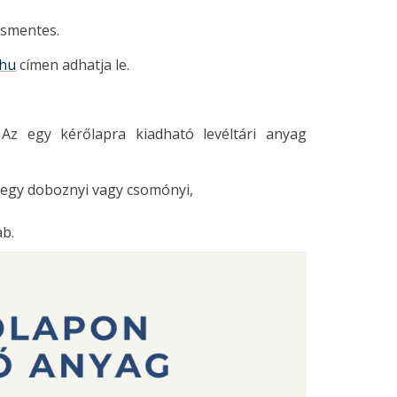
ésmentes.
.hu
címen adhatja le.
 Az egy kérőlapra kiadható levéltári anyag
 egy doboznyi vagy csomónyi,
ab.