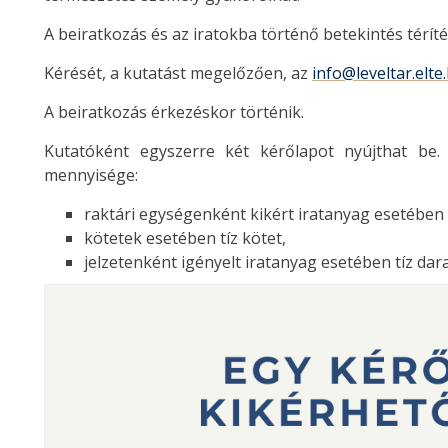
A beiratkozás és az iratokba történő betekintés térít
Kérését, a kutatást megelőzően, az
info@leveltar.elte
A beiratkozás érkezéskor történik.
Kutatóként egyszerre két kérőlapot nyújthat be.
mennyisége:
raktári egységenként kikért iratanyag esetében
kötetek esetében tíz kötet,
jelzetenként igényelt iratanyag esetében tíz dar