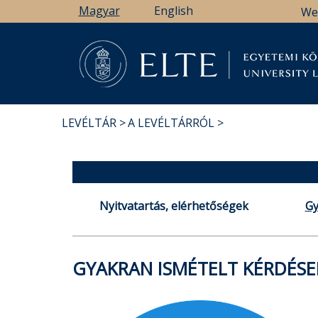
Ugrás
Magyar
English
We
a
tartalomra
Könyv
LEVÉLTÁR
A LEVÉLTÁRRÓL
MORZSA
Nyitvatartás, elérhetőségek
Gy
GYAKRAN ISMÉTELT KÉRDÉSE