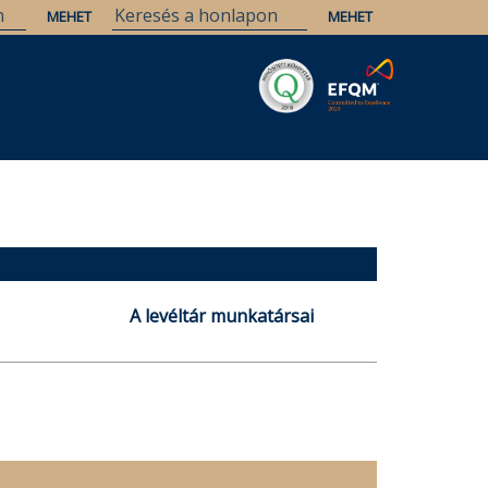
Savaria
Örökség
ELTE Könyvtárak
A levéltár munkatársai