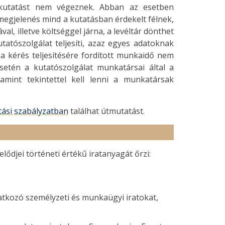
i kutatást nem végeznek. Abban az esetben
megjelenés mind a kutatásban érdekelt félnek,
l, illetve költséggel járna, a levéltár dönthet
atószolgálat teljesíti, azaz egyes adatoknak
a kérés teljesítésére fordított munkaidő nem
etén a kutatószolgálat munkatársai által a
lamint tekintettel kell lenni a munkatársak
tási szabályzatban
találhat útmutatást.
ődjei történeti értékű iratanyagát őrzi:
atkozó személyzeti és munkaügyi iratokat,