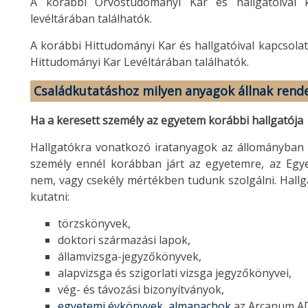
A korábbi Orvostudományi Kar és hallgatóival 
levéltárában találhatók.
A korábbi Hittudományi Kar és hallgatóival kapcsola
Hittudományi Kar Levéltárában találhatók.
Családkutatáshoz milyen anyagok állnak rend
Ha a keresett személy az egyetem korábbi hallgatója
Hallgatókra vonatkozó iratanyagok az állományban 
személy ennél korábban járt az egyetemre, az Egy
nem, vagy csekély mértékben tudunk szolgálni. Hallg
kutatni:
törzskönyvek,
doktori származási lapok,
államvizsga-jegyzőkönyvek,
alapvizsga és szigorlati vizsga jegyzőkönyvei,
vég- és távozási bizonyítványok,
egyetemi évkönyvek, almanachok
az Arcanum AD