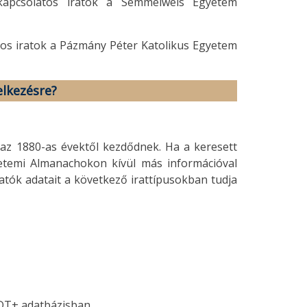
kapcsolatos iratok a Semmelweis Egyetem
tos iratok a Pázmány Péter Katolikus Egyetem
elkezésre?
az 1880-as évektől kezdődnek. Ha a keresett
etemi Almanachokon kívül más információval
atók adatait a következő irattípusokban tudja
T+ adatbázisban.