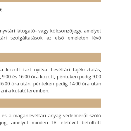
6.
nyvtári látogató- vagy kölcsönzőjegy, amelyet
ltári szolgáltatások az első emeleten lévő
között tart nyitva. Levéltári tájékoztatás,
g 9.00 és 16.00 óra között, pénteken pedig 9.00
 16.00 óra után, pénteken pedig 14.00 óra után
ozni a kutatóteremben.
ól és a magánlevéltári anyag védelméről szóló
jog, amelyet minden 18. életévét betöltött