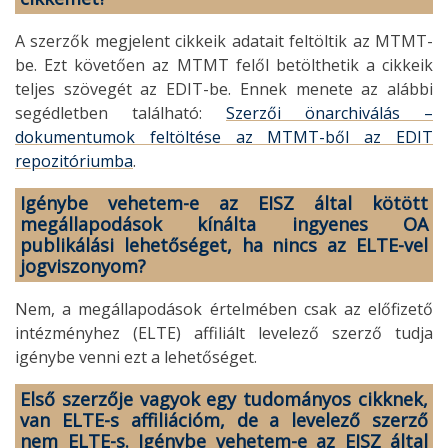
A szerzők megjelent cikkeik adatait feltöltik az MTMT-
be. Ezt követően az MTMT felől betölthetik a cikkeik
teljes szövegét az EDIT-be. Ennek menete az alábbi
segédletben található:
Szerzői önarchiválás –
dokumentumok feltöltése az MTMT-ből az EDIT
repozitóriumba
.
Igénybe vehetem-e az EISZ által kötött
megállapodások kínálta ingyenes OA
publikálási lehetőséget, ha nincs az ELTE-vel
jogviszonyom?
Nem, a megállapodások értelmében csak az előfizető
intézményhez (ELTE) affiliált levelező szerző tudja
igénybe venni ezt a lehetőséget.
Első szerzője vagyok egy tudományos cikknek,
van ELTE-s affiliációm, de a levelező szerző
nem ELTE-s. Igénybe vehetem-e az EISZ által