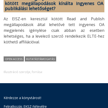
kötött megállapodások kínálta ingyenes OA
publikálási lehetőséget?
Az EISZ-en keresztül kötött Read and Publish
megállapodások által lehetővé tett ingyenes OA
megjelenés igénylése csak abban az esetben
lehetséges, ha a levelező szerző rendelkezik ELTE-hez
köthető affiliációval.
OPEN ACCESS
KUTATÁSTÁMOGATÁS
Illusztráció szerzője, forrása:
Kérdezze a könyvtárost!
Feliratkozás EKSZ-hírlevélre