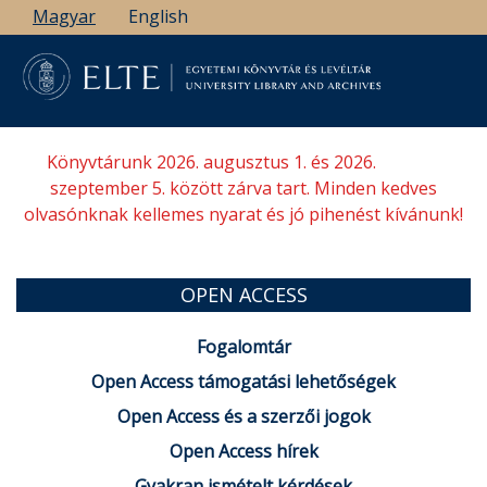
Ugrás
Magyar
English
a
tartalomra
Könyvtárunk 2026. augusztus 1. és 2026.
szeptember 5. között zárva tart. Minden kedves
olvasónknak kellemes nyarat és jó pihenést kívánunk!
OPEN ACCESS
Fogalomtár
Open Access támogatási lehetőségek
Open Access és a szerzői jogok
Open Access hírek
Gyakran ismételt kérdések