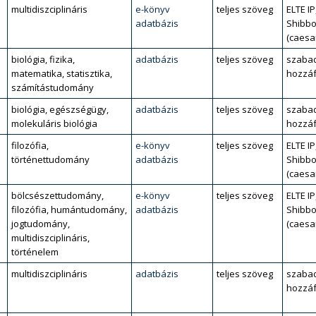
multidiszciplináris
e-könyv
teljes szöveg
ELTE IP
adatbázis
Shibbo
(caesa
biológia, fizika,
adatbázis
teljes szöveg
szaba
matematika, statisztika,
hozzáf
számítástudomány
biológia, egészségügy,
adatbázis
teljes szöveg
szaba
molekuláris biológia
hozzáf
filozófia,
e-könyv
teljes szöveg
ELTE IP
történettudomány
adatbázis
Shibbo
(caesa
bölcsészettudomány,
e-könyv
teljes szöveg
ELTE IP
filozófia, humántudomány,
adatbázis
Shibbo
jogtudomány,
(caesa
multidiszciplináris,
történelem
multidiszciplináris
adatbázis
teljes szöveg
szaba
hozzáf