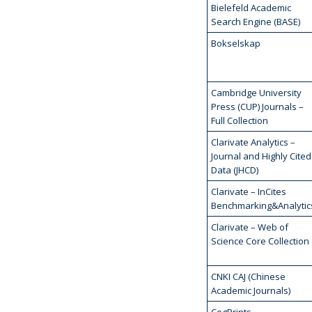
Bielefeld Academic
Search Engine (BASE)
Bokselskap
Cambridge University
Press (CUP) Journals –
Full Collection
Clarivate Analytics –
Journal and Highly Cited
Data (JHCD)
Clarivate – InCites
Benchmarking&Analytic
Clarivate – Web of
Science Core Collection
CNKI CAJ (Chinese
Academic Journals)