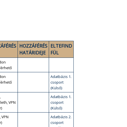
ÁFÉRÉS
HOZZÁFÉRÉS
ELTEFIND
HATÁRIDEJE
FÜL
don
érhető
don
Adatbázis 1.
érhető
csoport
(Külső)
,
Adatbázis 1.
leth, VPN
csoport
r)
(Külső)
, VPN
Adatbázis 2.
r)
csoport