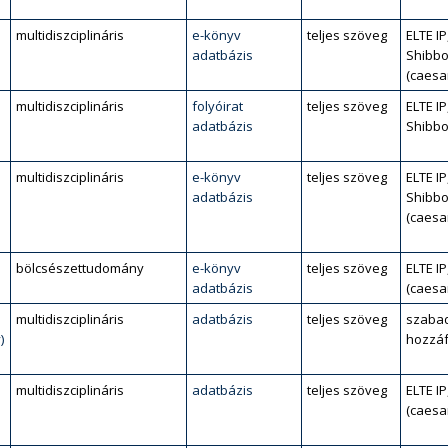
multidiszciplináris
e-könyv
teljes szöveg
ELTE IP
adatbázis
Shibbo
(caesa
multidiszciplináris
folyóirat
teljes szöveg
ELTE IP
adatbázis
Shibbo
multidiszciplináris
e-könyv
teljes szöveg
ELTE IP
adatbázis
Shibbo
(caesa
bölcsészettudomány
e-könyv
teljes szöveg
ELTE IP
adatbázis
(caesa
multidiszciplináris
adatbázis
teljes szöveg
szaba
)
hozzáf
multidiszciplináris
adatbázis
teljes szöveg
ELTE IP
(caesa