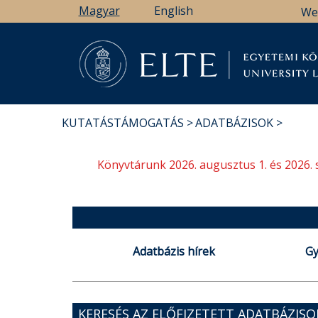
Ugrás
Magyar
English
We
a
tartalomra
Könyv
KUTATÁSTÁMOGATÁS
ADATBÁZISOK
MORZSA
Könyvtárunk 2026. augusztus 1. és 2026. 
Adatbázis hírek
Gy
KERESÉS AZ ELŐFIZETETT ADATBÁZIS