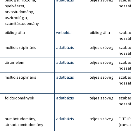
biológia, filozófia,
adatbázis
teljes szöveg
szaba
nyelvészet,
hozzáf
orvostudomány,
pszichológia,
számítástudomány
bibliográfia
weboldal
bibliográfia
szaba
hozzáf
multidiszciplináris
adatbázis
teljes szöveg
szaba
hozzáf
történelem
adatbázis
teljes szöveg
szaba
hozzáf
multidiszciplináris
adatbázis
teljes szöveg
szaba
hozzáf
l
földtudományok
adatbázis
teljes szöveg
szaba
hozzáf
humántudomány,
adatbázis
teljes szöveg
ELTE IP
társadalomtudomány
(caesa