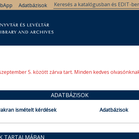
bApp
Adatbázisok
tár
Kutatástámogatás
Levéltár
Támogatás
szeptember 5. között zárva tart. Minden kedves olvasónknak
ADATBÁZISOK
akran ismételt kérdések
Adatbázisok
OK TARTALMÁBAN