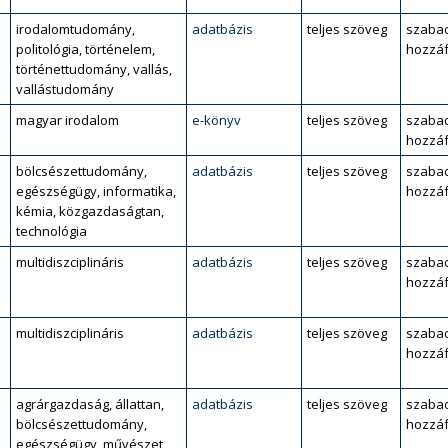
irodalomtudomány,
adatbázis
teljes szöveg
szaba
politológia, történelem,
hozzáf
történettudomány, vallás,
vallástudomány
magyar irodalom
e-könyv
teljes szöveg
szaba
hozzáf
bölcsészettudomány,
adatbázis
teljes szöveg
szaba
egészségügy, informatika,
hozzáf
kémia, közgazdaságtan,
technológia
multidiszciplináris
adatbázis
teljes szöveg
szaba
hozzáf
multidiszciplináris
adatbázis
teljes szöveg
szaba
hozzáf
agrárgazdaság, állattan,
adatbázis
teljes szöveg
szaba
bölcsészettudomány,
hozzáf
egészségügy, művészet,