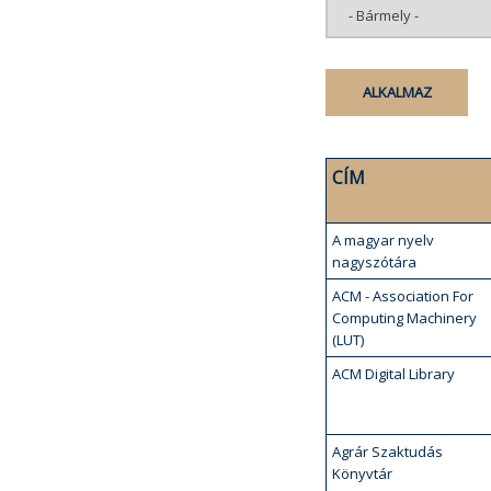
CÍM
A magyar nyelv
nagyszótára
ACM - Association For
Computing Machinery
(LUT)
ACM Digital Library
Agrár Szaktudás
Könyvtár