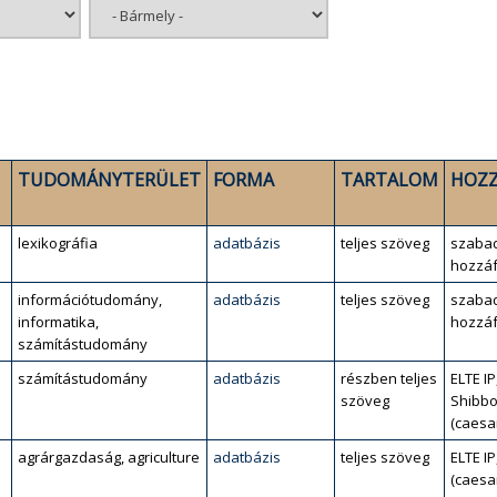
TUDOMÁNYTERÜLET
FORMA
TARTALOM
HOZZ
lexikográfia
adatbázis
teljes szöveg
szaba
hozzáf
információtudomány,
adatbázis
teljes szöveg
szaba
informatika,
hozzáf
számítástudomány
számítástudomány
adatbázis
részben teljes
ELTE IP
szöveg
Shibbo
(caesa
agrárgazdaság, agriculture
adatbázis
teljes szöveg
ELTE IP
(caesa