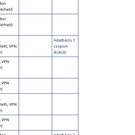
don
érhető
don
érhető
,
Adatbázis 1.
leth, VPN
csoport
r)
(Külső)
, VPN
r)
, VPN
r)
,
leth, VPN
r)
, VPN
r)