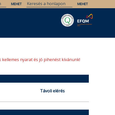
Savaria
Örökség
ELTE Könyvtárak
 kellemes nyarat és jó pihenést kívánunk!
Távoli elérés