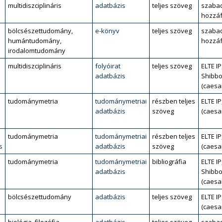
multidiszciplináris
adatbázis
teljes szöveg
szaba
hozzáf
bölcsészettudomány,
e-könyv
teljes szöveg
szaba
humántudomány,
hozzáf
irodalomtudomány
multidiszciplináris
folyóirat
teljes szöveg
ELTE IP
adatbázis
Shibbo
(caesa
tudománymetria
tudománymetriai
részben teljes
ELTE IP
adatbázis
szöveg
(caesa
tudománymetria
tudománymetriai
részben teljes
ELTE IP
s
adatbázis
szöveg
(caesa
tudománymetria
tudománymetriai
bibliográfia
ELTE IP
adatbázis
Shibbo
(caesa
bölcsészettudomány
adatbázis
teljes szöveg
ELTE IP
(caesa