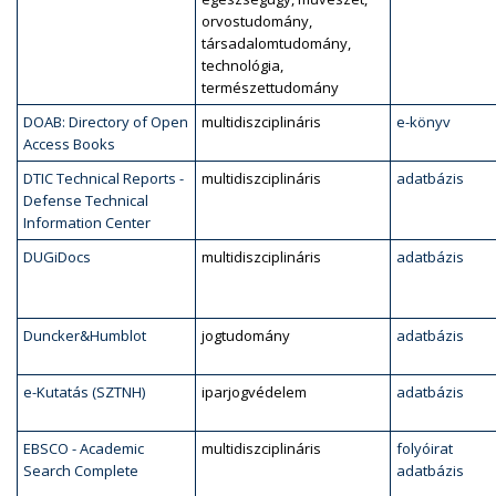
orvostudomány,
társadalomtudomány,
technológia,
természettudomány
DOAB: Directory of Open
multidiszciplináris
e-könyv
Access Books
DTIC Technical Reports -
multidiszciplináris
adatbázis
Defense Technical
Information Center
DUGiDocs
multidiszciplináris
adatbázis
Duncker&Humblot
jogtudomány
adatbázis
e-Kutatás (SZTNH)
iparjogvédelem
adatbázis
EBSCO - Academic
multidiszciplináris
folyóirat
Search Complete
adatbázis