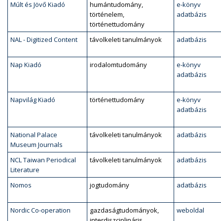
Múlt és Jövő Kiadó
humántudomány,
e-könyv
történelem,
adatbázis
történettudomány
NAL - Digitized Content
távolkeleti tanulmányok
adatbázis
Nap Kiadó
irodalomtudomány
e-könyv
adatbázis
Napvilág Kiadó
történettudomány
e-könyv
adatbázis
National Palace
távolkeleti tanulmányok
adatbázis
Museum Journals
NCL Taiwan Periodical
távolkeleti tanulmányok
adatbázis
Literature
Nomos
jogtudomány
adatbázis
Nordic Co-operation
gazdaságtudományok,
weboldal
interdiszciplináris,