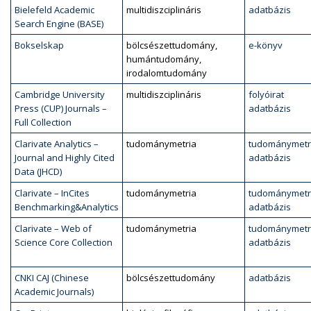
Bielefeld Academic
multidiszciplináris
adatbázis
Search Engine (BASE)
Bokselskap
bölcsészettudomány,
e-könyv
humántudomány,
irodalomtudomány
Cambridge University
multidiszciplináris
folyóirat
Press (CUP) Journals –
adatbázis
Full Collection
Clarivate Analytics –
tudománymetria
tudománymetr
Journal and Highly Cited
adatbázis
Data (JHCD)
Clarivate – InCites
tudománymetria
tudománymetr
Benchmarking&Analytics
adatbázis
Clarivate – Web of
tudománymetria
tudománymetr
Science Core Collection
adatbázis
CNKI CAJ (Chinese
bölcsészettudomány
adatbázis
Academic Journals)