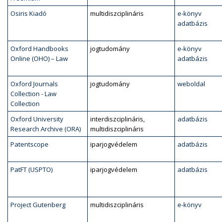
Osiris Kiadó
multidiszciplináris
e-könyv
adatbázis
Oxford Handbooks
jogtudomány
e-könyv
Online (OHO) – Law
adatbázis
Oxford Journals
jogtudomány
weboldal
Collection - Law
Collection
Oxford University
interdiszciplináris,
adatbázis
Research Archive (ORA)
multidiszciplináris
Patentscope
iparjogvédelem
adatbázis
PatFT (USPTO)
iparjogvédelem
adatbázis
Project Gutenberg
multidiszciplináris
e-könyv