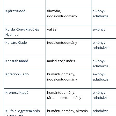
Kijárat Kiadó
filozófia,
e-könyv
irodalomtudomány
adatbázis
Korda Könyvkiadó és
vallás
e-könyv
Nyomda
Kortárs Kiadó
irodalomtudomány
e-könyv
adatbázis
Kossuth Kiadó
multidiszciplináris
e-könyv
adatbázis
Kriterion Kiadó
humántudomány,
e-könyv
irodalomtudomány
adatbázis
Kronosz Kiadó
humántudomány,
e-könyv
társadalomtudomány
adatbázis
Külföldi egyetemjárás
humántudomány, oktatás
adatbázis