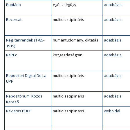
PubMob
egészségügy
adatbázis
Recercat
multidiszciplináris
adatbázis
Régi tanrendek (1785-
humántudomány, oktatás
adatbázis
1919)
RePEc
közgazdaságtan
adatbázis
Repositori Digital De La
multidiszciplináris
adatbázis
UPF
Repozitóriumi Közös
multidiszciplináris
adatbázis
Kereső
Revistas PUCP
multidiszciplináris
weboldal