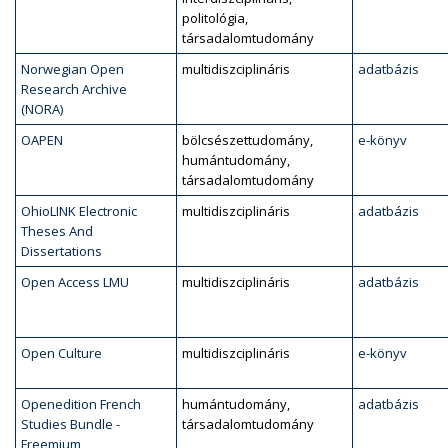
politológia,
társadalomtudomány
Norwegian Open
multidiszciplináris
adatbázis
Research Archive
(NORA)
OAPEN
bölcsészettudomány,
e-könyv
humántudomány,
társadalomtudomány
OhioLINK Electronic
multidiszciplináris
adatbázis
Theses And
Dissertations
Open Access LMU
multidiszciplináris
adatbázis
Open Culture
multidiszciplináris
e-könyv
Openedition French
humántudomány,
adatbázis
Studies Bundle -
társadalomtudomány
Freemium