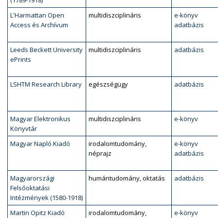
(1789-1918)
L'Harmattan Open
multidiszciplináris
e-könyv
Access és Archívum
adatbázis
Leeds Beckett University
multidiszciplináris
adatbázis
ePrints
LSHTM Research Library
egészségügy
adatbázis
Magyar Elektronikus
multidiszciplináris
e-könyv
Könyvtár
Magyar Napló Kiadó
irodalomtudomány,
e-könyv
néprajz
adatbázis
Magyarországi
humántudomány, oktatás
adatbázis
Felsőoktatási
Intézmények (1580-1918)
Martin Opitz Kiadó
irodalomtudomány,
e-könyv