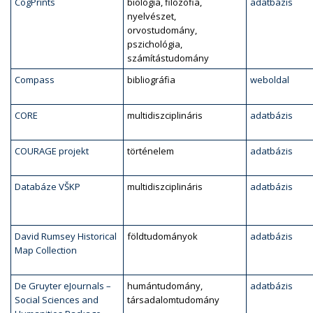
CogPrints
biológia, filozófia,
adatbázis
nyelvészet,
orvostudomány,
pszichológia,
számítástudomány
Compass
bibliográfia
weboldal
CORE
multidiszciplináris
adatbázis
COURAGE projekt
történelem
adatbázis
Databáze VŠKP
multidiszciplináris
adatbázis
David Rumsey Historical
földtudományok
adatbázis
Map Collection
De Gruyter eJournals –
humántudomány,
adatbázis
Social Sciences and
társadalomtudomány