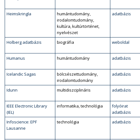
Heimskringla
humántudomány,
adatbázis
irodalomtudomány,
kultúra, kultúrtörténet,
nyelvészet
Holberg adatbázis
biográfia
weboldal
Humanus
humántudomány
adatbázis
Icelandic Sagas
bölcsészettudomány,
adatbázis
irodalomtudomány
Idunn
multidiszciplináris
adatbázis
IEEE Electronic Library
informatika, technológia
folyóirat
(IEL)
adatbázis
Infoscience: EPF
technológia
adatbázis
Lausanne