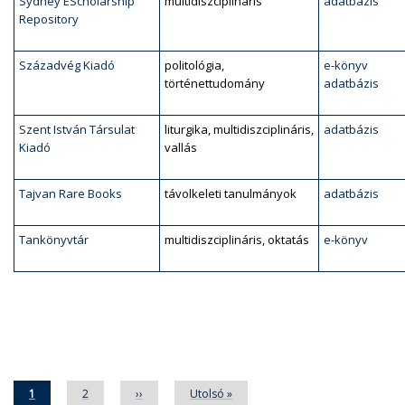
Sydney EScholarship
multidiszciplináris
adatbázis
Repository
Századvég Kiadó
politológia,
e-könyv
történettudomány
adatbázis
Szent István Társulat
liturgika, multidiszciplináris,
adatbázis
Kiadó
vallás
Tajvan Rare Books
távolkeleti tanulmányok
adatbázis
Tankönyvtár
multidiszciplináris, oktatás
e-könyv
Oldalszámozás
Jelenlegi
1
Oldal
2
Következő
››
Utolsó
Utolsó »
oldal
oldal
oldal