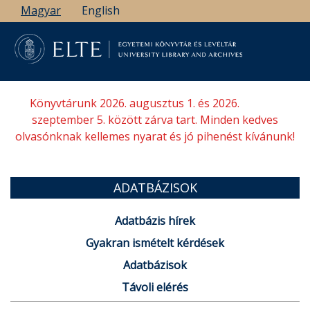
Ugrás
Magyar
English
a
tartalomra
Könyvtárunk 2026. augusztus 1. és 2026.
szeptember 5. között zárva tart. Minden kedves
olvasónknak kellemes nyarat és jó pihenést kívánunk!
ADATBÁZISOK
Adatbázis hírek
Gyakran ismételt kérdések
Adatbázisok
Távoli elérés