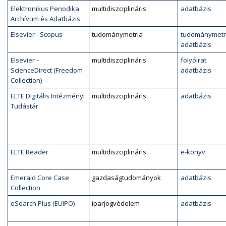
Elektronikus Periodika
multidiszciplináris
adatbázis
Archívum és Adatbázis
Elsevier - Scopus
tudománymetria
tudománymetr
adatbázis
Elsevier –
multidiszciplináris
folyóirat
ScienceDirect (Freedom
adatbázis
Collection)
ELTE Digitális Intézményi
multidiszciplináris
adatbázis
Tudástár
ELTE Reader
multidiszciplináris
e-könyv
Emerald Core Case
gazdaságtudományok
adatbázis
Collection
eSearch Plus (EUIPO)
iparjogvédelem
adatbázis