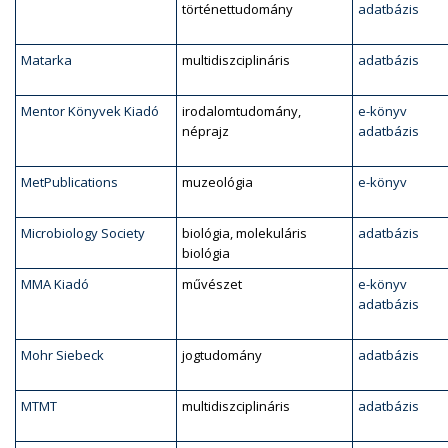
történettudomány
adatbázis
Matarka
multidiszciplináris
adatbázis
Mentor Könyvek Kiadó
irodalomtudomány,
e-könyv
néprajz
adatbázis
MetPublications
muzeológia
e-könyv
Microbiology Society
biológia, molekuláris
adatbázis
biológia
MMA Kiadó
művészet
e-könyv
adatbázis
Mohr Siebeck
jogtudomány
adatbázis
MTMT
multidiszciplináris
adatbázis