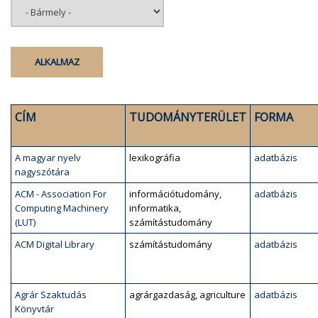
CÍM
TUDOMÁNYTERÜLET
FORMA
A magyar nyelv
lexikográfia
adatbázis
nagyszótára
ACM - Association For
információtudomány,
adatbázis
Computing Machinery
informatika,
(LUT)
számítástudomány
ACM Digital Library
számítástudomány
adatbázis
Agrár Szaktudás
agrárgazdaság, agriculture
adatbázis
Könyvtár