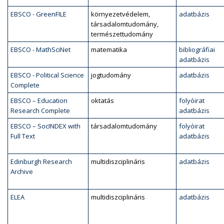
EBSCO - GreenFILE
környezetvédelem,
adatbázis
társadalomtudomány,
természettudomány
EBSCO - MathSciNet
matematika
bibliográfiai
adatbázis
EBSCO - Political Science
jogtudomány
adatbázis
Complete
EBSCO – Education
oktatás
folyóirat
Research Complete
adatbázis
EBSCO – SocINDEX with
társadalomtudomány
folyóirat
Full Text
adatbázis
Edinburgh Research
multidiszciplináris
adatbázis
Archive
ELEA
multidiszciplináris
adatbázis