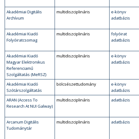
Akadémiai Digitális
multidiszciplináris
e-könyv
Archívum
adatbázis
Akadémiai Kiadó
multidiszciplináris
folyóirat
Folyóiratcsomag
adatbázis
Akadémiai Kiadó
multidiszciplináris
e-könyv
Magyar Elektronikus
adatbázis
Referenciamű
Szolgáltatás (MeRSZ)
Akadémiai Kiadó
bölcsészettudomány
e-könyv
Szótárszolgáltatás
adatbázis
ARAN (Access To
multidiszciplináris
adatbázis
Research At NUI Galway)
Arcanum Digitális
multidiszciplináris
adatbázis
Tudománytár