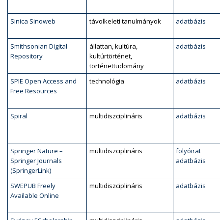
Sinica Sinoweb
távolkeleti tanulmányok
adatbázis
Smithsonian Digital
állattan, kultúra,
adatbázis
Repository
kultúrtörténet,
történettudomány
SPIE Open Access and
technológia
adatbázis
Free Resources
Spiral
multidiszciplináris
adatbázis
Springer Nature –
multidiszciplináris
folyóirat
Springer Journals
adatbázis
(SpringerLink)
SWEPUB Freely
multidiszciplináris
adatbázis
Available Online