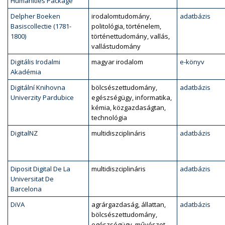
Humanities Package
Delpher Boeken
irodalomtudomány,
adatbázis
Basiscollectie (1781-
politológia, történelem,
1800)
történettudomány, vallás,
vallástudomány
Digitális Irodalmi
magyar irodalom
e-könyv
Akadémia
Digitální Knihovna
bölcsészettudomány,
adatbázis
Univerzity Pardubice
egészségügy, informatika,
kémia, közgazdaságtan,
technológia
DigitalNZ
multidiszciplináris
adatbázis
Diposit Digital De La
multidiszciplináris
adatbázis
Universitat De
Barcelona
DiVA
agrárgazdaság, állattan,
adatbázis
bölcsészettudomány,
egészségügy, művészet,