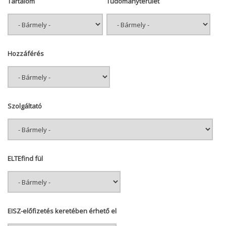
Tartalom
Tudományterület
Hozzáférés
Szolgáltató
ELTEfind fül
EISZ-előfizetés keretében érhető el