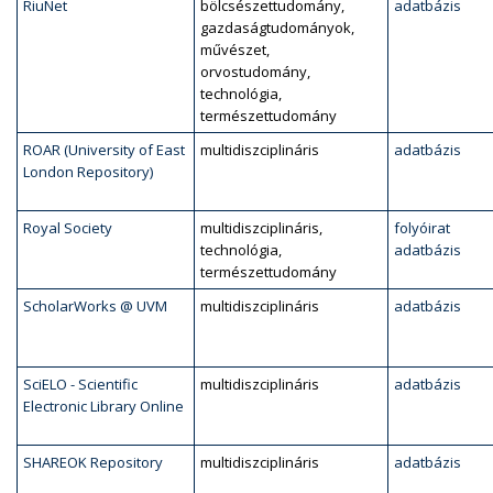
RiuNet
bölcsészettudomány,
adatbázis
gazdaságtudományok,
művészet,
orvostudomány,
technológia,
természettudomány
ROAR (University of East
multidiszciplináris
adatbázis
London Repository)
Royal Society
multidiszciplináris,
folyóirat
technológia,
adatbázis
természettudomány
ScholarWorks @ UVM
multidiszciplináris
adatbázis
SciELO - Scientific
multidiszciplináris
adatbázis
Electronic Library Online
SHAREOK Repository
multidiszciplináris
adatbázis