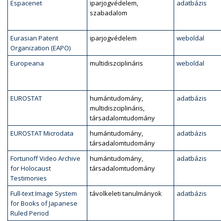
Espacenet
iparjogvédelem,
adatbázis
szabadalom
Eurasian Patent
iparjogvédelem
weboldal
Organization (EAPO)
Europeana
multidiszciplináris
weboldal
EUROSTAT
humántudomány,
adatbázis
multidiszciplináris,
társadalomtudomány
EUROSTAT Microdata
humántudomány,
adatbázis
társadalomtudomány
Fortunoff Video Archive
humántudomány,
adatbázis
for Holocaust
társadalomtudomány
Testimonies
Full-text Image System
távolkeleti tanulmányok
adatbázis
for Books of Japanese
Ruled Period