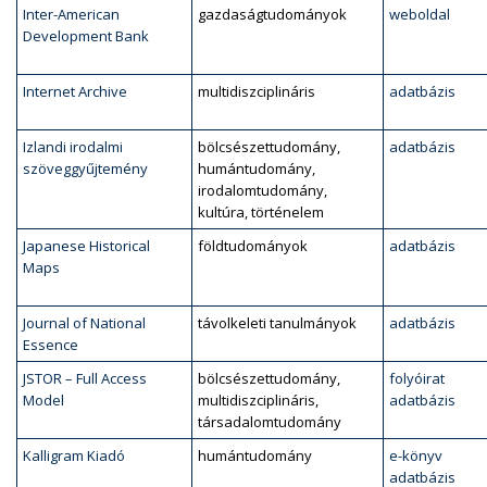
Inter-American
gazdaságtudományok
weboldal
Development Bank
Internet Archive
multidiszciplináris
adatbázis
Izlandi irodalmi
bölcsészettudomány,
adatbázis
szöveggyűjtemény
humántudomány,
irodalomtudomány,
kultúra, történelem
Japanese Historical
földtudományok
adatbázis
Maps
Journal of National
távolkeleti tanulmányok
adatbázis
Essence
JSTOR – Full Access
bölcsészettudomány,
folyóirat
Model
multidiszciplináris,
adatbázis
társadalomtudomány
Kalligram Kiadó
humántudomány
e-könyv
adatbázis