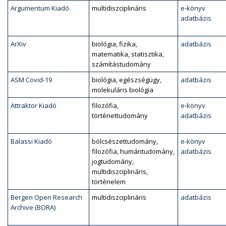
Argumentum Kiadó
multidiszciplináris
e-könyv
adatbázis
ArXiv
biológia, fizika,
adatbázis
matematika, statisztika,
számítástudomány
ASM Covid-19
biológia, egészségügy,
adatbázis
molekuláris biológia
Attraktor Kiadó
filozófia,
e-könyv
történettudomány
adatbázis
Balassi Kiadó
bölcsészettudomány,
e-könyv
filozófia, humántudomány,
adatbázis
jogtudomány,
multidiszciplináris,
történelem
Bergen Open Research
multidiszciplináris
adatbázis
Archive (BORA)