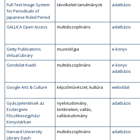
Full-Text Image System
távolkeleti tanulmányok
adatbázis
for Periodicals of
Japanese Ruled Period
GALLICA Open Access
multidiszciplináris
adatbázis
Getty Publications
muzeológia
e-könyv
Virtual Library
Gondolat Kiadó
multidiszciplináris
e-könyv
adatbázis
Google Arts & Culture
képzőművészet, kultúra
weboldal
Gyászjelentések az
nyelvtudomány,
adatbázis
Esztergomi
történelem, vallás,
Főszékesegyházi
vallástudomány
Könyvtárban
Harvard University
multidiszciplináris
adatbázis
Library Dash