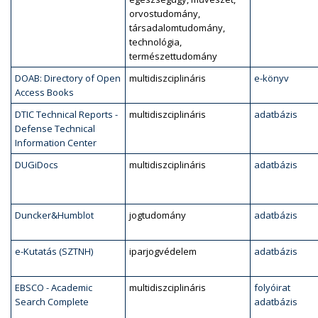
orvostudomány,
társadalomtudomány,
technológia,
természettudomány
DOAB: Directory of Open
multidiszciplináris
e-könyv
Access Books
DTIC Technical Reports -
multidiszciplináris
adatbázis
Defense Technical
Information Center
DUGiDocs
multidiszciplináris
adatbázis
Duncker&Humblot
jogtudomány
adatbázis
e-Kutatás (SZTNH)
iparjogvédelem
adatbázis
EBSCO - Academic
multidiszciplináris
folyóirat
Search Complete
adatbázis