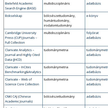
Bielefeld Academic
multidiszciplináris
adatbázis
Search Engine (BASE)
Bokselskap
bölcsészettudomány,
e-könyv
humántudomány,
irodalomtudomány
Cambridge University
multidiszciplináris
folyóirat
Press (CUP) Journals –
adatbázis
Full Collection
Clarivate Analytics –
tudománymetria
tudománymetr
Journal and Highly Cited
adatbázis
Data (JHCD)
Clarivate – InCites
tudománymetria
tudománymetr
Benchmarking&Analytics
adatbázis
Clarivate – Web of
tudománymetria
tudománymetr
Science Core Collection
adatbázis
CNKI CAJ (Chinese
bölcsészettudomány
adatbázis
Academic Journals)