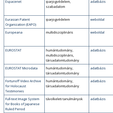
Espacenet
iparjogvédelem,
adatbázis
szabadalom
Eurasian Patent
iparjogvédelem
weboldal
Organization (EAPO)
Europeana
multidiszciplináris
weboldal
EUROSTAT
humántudomány,
adatbázis
multidiszciplináris,
társadalomtudomány
EUROSTAT Microdata
humántudomány,
adatbázis
társadalomtudomány
Fortunoff Video Archive
humántudomány,
adatbázis
for Holocaust
társadalomtudomány
Testimonies
Full-text Image System
távolkeleti tanulmányok
adatbázis
for Books of Japanese
Ruled Period