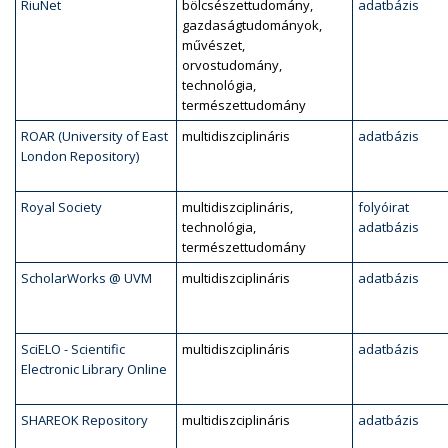
RiuNet
bölcsészettudomány,
adatbázis
gazdaságtudományok,
művészet,
orvostudomány,
technológia,
természettudomány
ROAR (University of East
multidiszciplináris
adatbázis
London Repository)
Royal Society
multidiszciplináris,
folyóirat
technológia,
adatbázis
természettudomány
ScholarWorks @ UVM
multidiszciplináris
adatbázis
SciELO - Scientific
multidiszciplináris
adatbázis
Electronic Library Online
SHAREOK Repository
multidiszciplináris
adatbázis