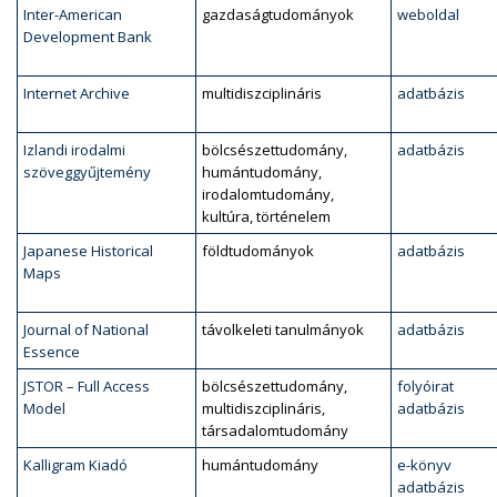
Inter-American
gazdaságtudományok
weboldal
Development Bank
Internet Archive
multidiszciplináris
adatbázis
Izlandi irodalmi
bölcsészettudomány,
adatbázis
szöveggyűjtemény
humántudomány,
irodalomtudomány,
kultúra, történelem
Japanese Historical
földtudományok
adatbázis
Maps
Journal of National
távolkeleti tanulmányok
adatbázis
Essence
JSTOR – Full Access
bölcsészettudomány,
folyóirat
Model
multidiszciplináris,
adatbázis
társadalomtudomány
Kalligram Kiadó
humántudomány
e-könyv
adatbázis