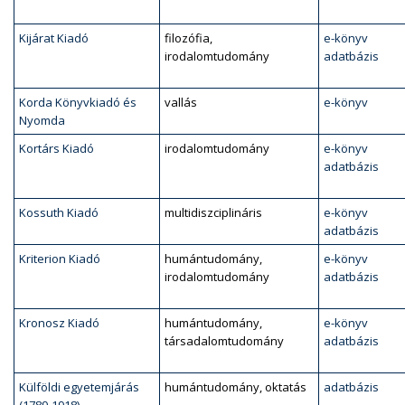
Kijárat Kiadó
filozófia,
e-könyv
irodalomtudomány
adatbázis
Korda Könyvkiadó és
vallás
e-könyv
Nyomda
Kortárs Kiadó
irodalomtudomány
e-könyv
adatbázis
Kossuth Kiadó
multidiszciplináris
e-könyv
adatbázis
Kriterion Kiadó
humántudomány,
e-könyv
irodalomtudomány
adatbázis
Kronosz Kiadó
humántudomány,
e-könyv
társadalomtudomány
adatbázis
Külföldi egyetemjárás
humántudomány, oktatás
adatbázis