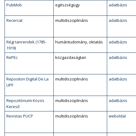
PubMob
egészségügy
adatbázis
Recercat
multidiszciplináris
adatbázis
Régi tanrendek (1785-
humántudomány, oktatás
adatbázis
1919)
RePEc
közgazdaságtan
adatbázis
Repositori Digital De La
multidiszciplináris
adatbázis
UPF
Repozitóriumi Közös
multidiszciplináris
adatbázis
Kereső
Revistas PUCP
multidiszciplináris
weboldal