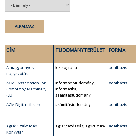
CÍM
TUDOMÁNYTERÜLET
FORMA
A magyar nyelv
lexikográfia
adatbázis
nagyszótára
ACM - Association For
információtudomány,
adatbázis
Computing Machinery
informatika,
(LUT)
számítástudomány
ACM Digital Library
számítástudomány
adatbázis
Agrár Szaktudás
agrárgazdaság, agriculture
adatbázis
Könyvtár