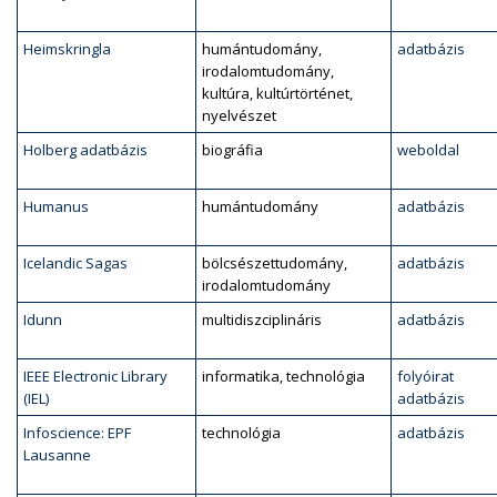
Heimskringla
humántudomány,
adatbázis
irodalomtudomány,
kultúra, kultúrtörténet,
nyelvészet
Holberg adatbázis
biográfia
weboldal
Humanus
humántudomány
adatbázis
Icelandic Sagas
bölcsészettudomány,
adatbázis
irodalomtudomány
Idunn
multidiszciplináris
adatbázis
IEEE Electronic Library
informatika, technológia
folyóirat
(IEL)
adatbázis
Infoscience: EPF
technológia
adatbázis
Lausanne