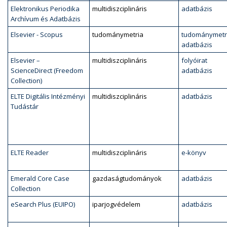
Elektronikus Periodika
multidiszciplináris
adatbázis
Archívum és Adatbázis
Elsevier - Scopus
tudománymetria
tudománymetr
adatbázis
Elsevier –
multidiszciplináris
folyóirat
ScienceDirect (Freedom
adatbázis
Collection)
ELTE Digitális Intézményi
multidiszciplináris
adatbázis
Tudástár
ELTE Reader
multidiszciplináris
e-könyv
Emerald Core Case
gazdaságtudományok
adatbázis
Collection
eSearch Plus (EUIPO)
iparjogvédelem
adatbázis