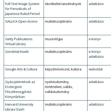
Full-Text Image System
távolkeleti tanulmányok
adatbázis
for Periodicals of
Japanese Ruled Period
GALLICA Open Access
multidiszciplináris
adatbázis
Getty Publications
muzeológia
e-könyv
Virtual Library
Gondolat Kiadó
multidiszciplináris
e-könyv
adatbázis
Google Arts & Culture
képzőművészet, kultúra
weboldal
Gyászjelentések az
nyelvtudomány,
adatbázis
Esztergomi
történelem, vallás,
Főszékesegyházi
vallástudomány
Könyvtárban
Harvard University
multidiszciplináris
adatbázis
Library Dash