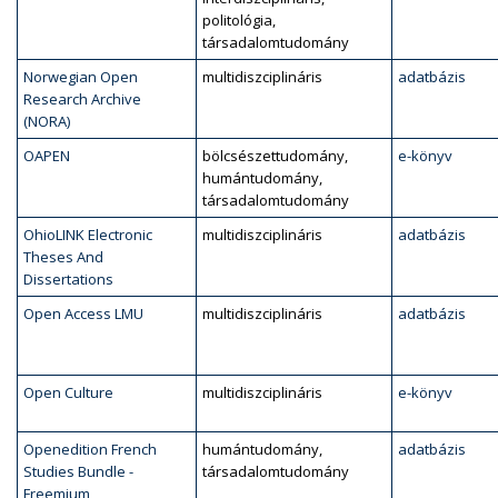
politológia,
társadalomtudomány
Norwegian Open
multidiszciplináris
adatbázis
Research Archive
(NORA)
OAPEN
bölcsészettudomány,
e-könyv
humántudomány,
társadalomtudomány
OhioLINK Electronic
multidiszciplináris
adatbázis
Theses And
Dissertations
Open Access LMU
multidiszciplináris
adatbázis
Open Culture
multidiszciplináris
e-könyv
Openedition French
humántudomány,
adatbázis
Studies Bundle -
társadalomtudomány
Freemium