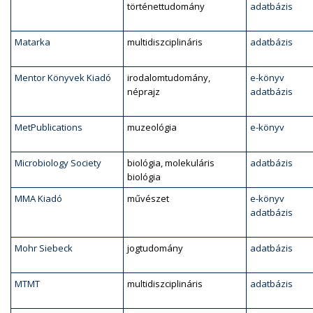
történettudomány
adatbázis
Matarka
multidiszciplináris
adatbázis
Mentor Könyvek Kiadó
irodalomtudomány,
e-könyv
néprajz
adatbázis
MetPublications
muzeológia
e-könyv
Microbiology Society
biológia, molekuláris
adatbázis
biológia
MMA Kiadó
művészet
e-könyv
adatbázis
Mohr Siebeck
jogtudomány
adatbázis
MTMT
multidiszciplináris
adatbázis