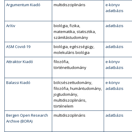
Argumentum Kiadó
multidiszciplináris
e-könyv
adatbázis
ArXiv
biológia, fizika,
adatbázis
matematika, statisztika,
számítástudomány
ASM Covid-19
biológia, egészségügy,
adatbázis
molekuláris biológia
Attraktor Kiadó
filozófia,
e-könyv
történettudomány
adatbázis
Balassi Kiadó
bölcsészettudomány,
e-könyv
filozófia, humántudomány,
adatbázis
jogtudomány,
multidiszciplináris,
történelem
Bergen Open Research
multidiszciplináris
adatbázis
Archive (BORA)