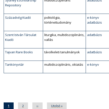
Sydney EScholarship
multidiszciplináris
adatbázis
Repository
Századvég Kiadó
politológia,
e-könyv
történettudomány
adatbázis
Szent István Társulat
liturgika, multidiszciplináris,
adatbázis
Kiadó
vallás
Tajvan Rare Books
távolkeleti tanulmányok
adatbázis
Tankönyvtár
multidiszciplináris, oktatás
e-könyv
Oldalszámozás
Jelenlegi
1
Oldal
2
Következő
››
Utolsó
Utolsó »
oldal
oldal
oldal