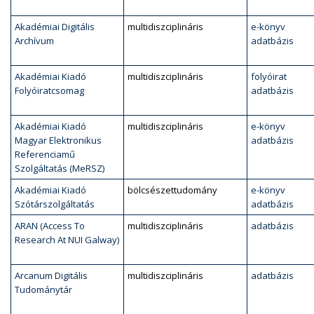
Akadémiai Digitális
multidiszciplináris
e-könyv
Archívum
adatbázis
Akadémiai Kiadó
multidiszciplináris
folyóirat
Folyóiratcsomag
adatbázis
Akadémiai Kiadó
multidiszciplináris
e-könyv
Magyar Elektronikus
adatbázis
Referenciamű
Szolgáltatás (MeRSZ)
Akadémiai Kiadó
bölcsészettudomány
e-könyv
Szótárszolgáltatás
adatbázis
ARAN (Access To
multidiszciplináris
adatbázis
Research At NUI Galway)
Arcanum Digitális
multidiszciplináris
adatbázis
Tudománytár