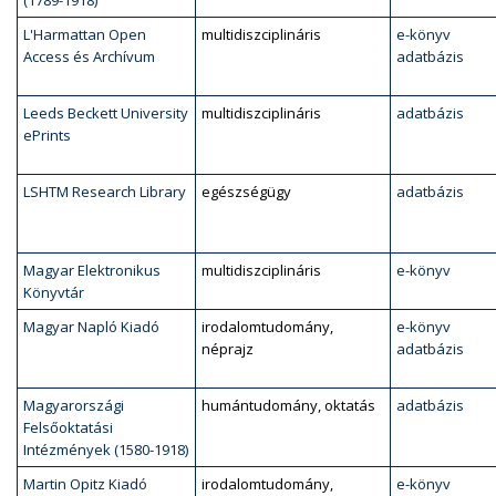
(1789-1918)
L'Harmattan Open
multidiszciplináris
e-könyv
Access és Archívum
adatbázis
Leeds Beckett University
multidiszciplináris
adatbázis
ePrints
LSHTM Research Library
egészségügy
adatbázis
Magyar Elektronikus
multidiszciplináris
e-könyv
Könyvtár
Magyar Napló Kiadó
irodalomtudomány,
e-könyv
néprajz
adatbázis
Magyarországi
humántudomány, oktatás
adatbázis
Felsőoktatási
Intézmények (1580-1918)
Martin Opitz Kiadó
irodalomtudomány,
e-könyv