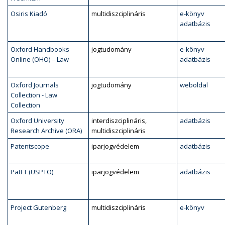
Osiris Kiadó
multidiszciplináris
e-könyv
adatbázis
Oxford Handbooks
jogtudomány
e-könyv
Online (OHO) – Law
adatbázis
Oxford Journals
jogtudomány
weboldal
Collection - Law
Collection
Oxford University
interdiszciplináris,
adatbázis
Research Archive (ORA)
multidiszciplináris
Patentscope
iparjogvédelem
adatbázis
PatFT (USPTO)
iparjogvédelem
adatbázis
Project Gutenberg
multidiszciplináris
e-könyv