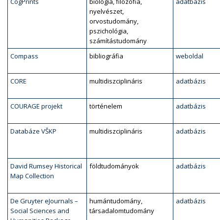
CogPrints
biológia, filozófia,
adatbázis
nyelvészet,
orvostudomány,
pszichológia,
számítástudomány
Compass
bibliográfia
weboldal
CORE
multidiszciplináris
adatbázis
COURAGE projekt
történelem
adatbázis
Databáze VŠKP
multidiszciplináris
adatbázis
David Rumsey Historical
földtudományok
adatbázis
Map Collection
De Gruyter eJournals –
humántudomány,
adatbázis
Social Sciences and
társadalomtudomány