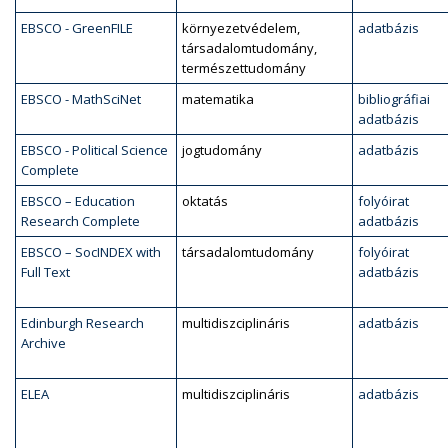
EBSCO - GreenFILE
környezetvédelem,
adatbázis
társadalomtudomány,
természettudomány
EBSCO - MathSciNet
matematika
bibliográfiai
adatbázis
EBSCO - Political Science
jogtudomány
adatbázis
Complete
EBSCO – Education
oktatás
folyóirat
Research Complete
adatbázis
EBSCO – SocINDEX with
társadalomtudomány
folyóirat
Full Text
adatbázis
Edinburgh Research
multidiszciplináris
adatbázis
Archive
ELEA
multidiszciplináris
adatbázis