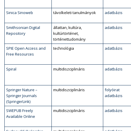
Sinica Sinoweb
távolkeleti tanulmányok
adatbázis
Smithsonian Digital
állattan, kultúra,
adatbázis
Repository
kultúrtörténet,
történettudomány
SPIE Open Access and
technológia
adatbázis
Free Resources
Spiral
multidiszciplináris
adatbázis
Springer Nature –
multidiszciplináris
folyóirat
Springer Journals
adatbázis
(SpringerLink)
SWEPUB Freely
multidiszciplináris
adatbázis
Available Online