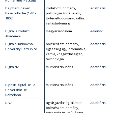
Humanities Package
Delpher Boeken
irodalomtudomány,
adatbázis
Basiscollectie (1781-
politológia, történelem,
1800)
történettudomány, vallás,
vallástudomány
Digitális Irodalmi
magyar irodalom
e-könyv
Akadémia
Digitální Knihovna
bölcsészettudomány,
adatbázis
Univerzity Pardubice
egészségügy, informatika,
kémia, közgazdaságtan,
technológia
DigitalNZ
multidiszciplináris
adatbázis
Diposit Digital De La
multidiszciplináris
adatbázis
Universitat De
Barcelona
DiVA
agrárgazdaság, állattan,
adatbázis
bölcsészettudomány,
egészségügy, művészet,