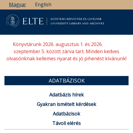
Ugrás
Magyar
English
a
tartalomra
Könyvtárunk 2026. augusztus 1. és 2026.
szeptember 5. között zárva tart. Minden kedves
olvasónknak kellemes nyarat és jó pihenést kívánunk!
ADATBÁZISOK
Adatbázis hírek
Gyakran ismételt kérdések
Adatbázisok
Távoli elérés