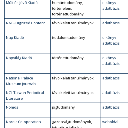
Múlt és Jövő Kiadó
humántudomány,
e-könyv
történelem,
adatbázis
történettudomány
NAL - Digitized Content
távolkeleti tanulmányok
adatbázis
Nap Kiadó
irodalomtudomány
e-könyv
adatbázis
Napvilág Kiadó
történettudomány
e-könyv
adatbázis
National Palace
távolkeleti tanulmányok
adatbázis
Museum Journals
NCL Taiwan Periodical
távolkeleti tanulmányok
adatbázis
Literature
Nomos
jogtudomány
adatbázis
Nordic Co-operation
gazdaságtudományok,
weboldal
interdiszciplináris,