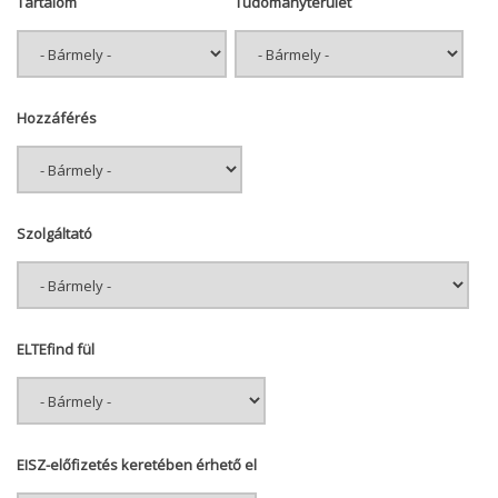
Tartalom
Tudományterület
Hozzáférés
Szolgáltató
ELTEfind fül
EISZ-előfizetés keretében érhető el