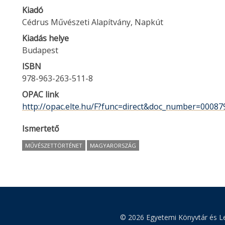
Kiadó
Cédrus Művészeti Alapítvány, Napkút
Kiadás helye
Budapest
ISBN
978-963-263-511-8
OPAC link
http://opac.elte.hu/F?func=direct&doc_number=00087
Ismertető
MŰVÉSZETTÖRTÉNET
MAGYARORSZÁG
© 2026 Egyetemi Könyvtár és Le