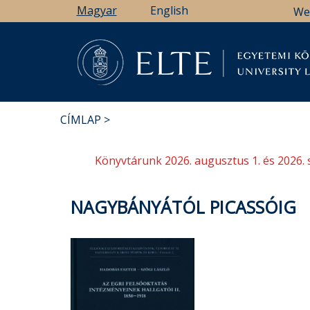
Ugrás
Magyar
English
We
a
tartalomra
Könyv
CÍMLAP
MORZSA
Könyvtárunk 2026. augusztus 1. és 2026. 
NAGYBÁNYÁTÓL PICASSÓIG