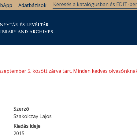
bApp
Adatbázisok
tár
Kutatástámogatás
Levéltár
Támogatás
szeptember 5. között zárva tart. Minden kedves olvasónknak
Szerző
Szakolczay Lajos
Kiadás ideje
2015