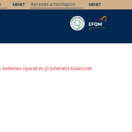
Savaria
Örökség
ELTE Könyvtárak
 kellemes nyarat és jó pihenést kívánunk!