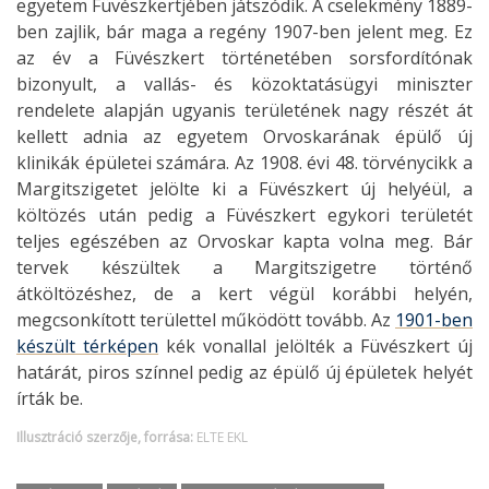
egyetem Füvészkertjében játszódik. A cselekmény 1889-
ben zajlik, bár maga a regény 1907-ben jelent meg. Ez
az év a Füvészkert történetében sorsfordítónak
bizonyult, a vallás- és közoktatásügyi miniszter
rendelete alapján ugyanis területének nagy részét át
kellett adnia az egyetem Orvoskarának épülő új
klinikák épületei számára. Az 1908. évi 48. törvénycikk a
Margitszigetet jelölte ki a Füvészkert új helyéül, a
költözés után pedig a Füvészkert egykori területét
teljes egészében az Orvoskar kapta volna meg. Bár
tervek készültek a Margitszigetre történő
átköltözéshez, de a kert végül korábbi helyén,
megcsonkított területtel működött tovább. Az
1901-ben
készült térképen
kék vonallal jelölték a Füvészkert új
határát, piros színnel pedig az épülő új épületek helyét
írták be.
Illusztráció szerzője, forrása:
ELTE EKL