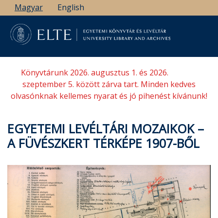
Ugrás
Magyar
English
a
tartalomra
Könyvtárunk 2026. augusztus 1. és 2026.
szeptember 5. között zárva tart. Minden kedves
olvasónknak kellemes nyarat és jó pihenést kívánunk!
EGYETEMI LEVÉLTÁRI MOZAIKOK –
A FÜVÉSZKERT TÉRKÉPE 1907-BŐL