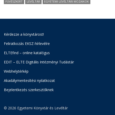
FÜVÉSZKERT
LEVÉLTÁR
EGYETEMI LEVÉLTÁRI MOZAIKOK
Kérdezze a könyvtárost!
Feliratkozás EKSZ-hírlevélre
ELTEfind – online katalógus
EDIT – ELTE Digitális Intézményi Tudástár
Webhelytérkép
Akadálymentesítési nyilatkozat
Bejelentkezés szerkesztőknek
© 2026 Egyetemi Könyvtár és Levéltár