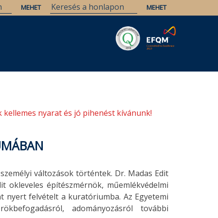
Savaria
Örökség
ELTE Könyvtárak
 kellemes nyarat és jó pihenést kívánunk!
IUMÁBAN
zemélyi változások történtek. Dr. Madas Edit
dit okleveles építészmérnök, műemlékvédelmi
t nyert felvételt a kuratóriumba. Az Egyetemi
örökbefogadásról, adományozásról további