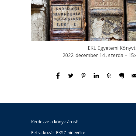
EKL Egyetemi Könyvt
2022. december 14., szerda – 15:
Kérdezze a könyvtárost!
Feliratkozás EKSZ-hírlevélre