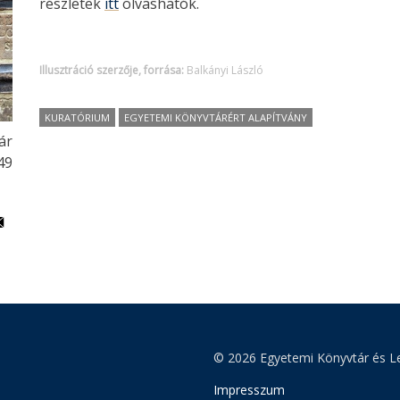
részletek
itt
olvashatók.
Illusztráció szerzője, forrása:
Balkányi László
KURATÓRIUM
EGYETEMI KÖNYVTÁRÉRT ALAPÍTVÁNY
ár
49
© 2026 Egyetemi Könyvtár és Le
Impresszum