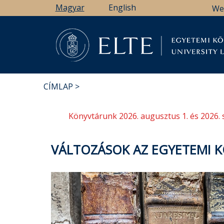
Ugrás
Magyar
English
We
a
tartalomra
Könyv
CÍMLAP
MORZSA
Könyvtárunk 2026. augusztus 1. és 2026. 
VÁLTOZÁSOK AZ EGYETEMI 