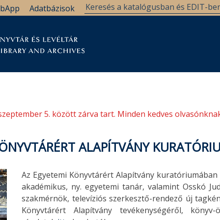
bApp
Adatbázisok
tár
Kutatástámogatás
Levéltár
Támogatás
szeptember 5. között zárva tart. Minden kedves olvasónknak
KÖNYVTÁRÉRT ALAPÍTVÁNY KURATÓR
Az Egyetemi Könyvtárért Alapítvány kuratóriumában s
akadémikus, ny. egyetemi tanár, valamint Osskó Ju
szakmérnök, televíziós szerkesztő-rendező új tagkén
Könyvtárért Alapítvány tevékenységéről, könyv-