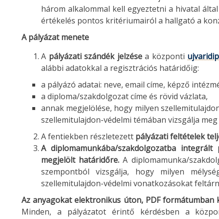
három alkalommal kell egyeztetni a hivatal álta
értékelés pontos kritériumairól a hallgató a kon
A pályázat menete
A
pályázati szándék jelzése
a központi
ujvaridi
alábbi adatokkal a regisztrációs határidőig:
a pályázó adatai: neve, email címe, képző intézm
a diploma/szakdolgozat címe és rövid vázlata,
annak megjelölése, hogy milyen szellemitulajdon
szellemitulajdon-védelmi témában vizsgálja meg
A fentiekben részletezett
pályázati feltételek tel
A diplomamunkába/szakdolgozatba integrált p
megjelölt határidőre.
A diplomamunka/szakdolg
szempontból vizsgálja, hogy milyen mélysé
szellemitulajdon-védelmi vonatkozásokat feltárn
Az anyagokat elektronikus úton, PDF formátumban kér
Minden, a pályázatot érintő kérdésben a közpo