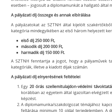
esetben – jogosult a diplomamunkát a hallgató által me
A pályázati díj összege és annak elbírálása
A pályázatokat az SZTNH által kijelölt szakértőkből
kategória mindegyikében az első három helyezett kerül
első díj 250 000 Ft,
második díj 200 000 Ft,
harmadik díj 150 000 Ft.
A SZTNH fenntartja a jogot, hogy a pályaművek tar
kategóriák, illetve a kiadott díjak számán.
A pályázati díj elnyerésének feltételei
Egy
20 órás szellemitulajdon-védelmi távoktatá
korábban az egyetem által igazoltan elvégzett 
képzést.
A diplomamunka/szakdolgozat témájához kapcso
feltárása minimum 10 oldal terjedelemben. A d