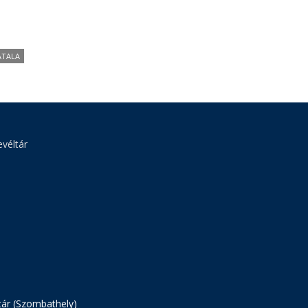
ATALA
véltár
tár (Szombathely)