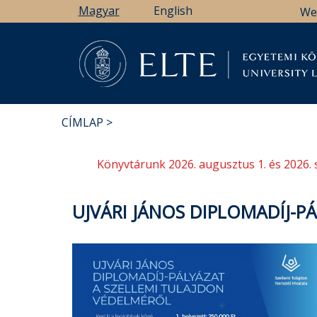
Ugrás
Magyar
English
We
a
tartalomra
Könyv
CÍMLAP
MORZSA
Könyvtárunk 2026. augusztus 1. és 2026. 
UJVÁRI JÁNOS DIPLOMADÍJ-P