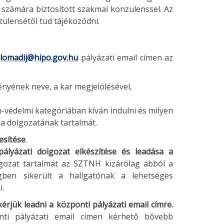
l számára biztosított szakmai konzulenssel. Az
zulensétől tud tájékozódni.
plomadij@hipo.gov.hu
pályázati email címen az
ényének neve, a kar megjelölésével,
-védelmi kategóriában kíván indulni és milyen
 a dolgozatának tartalmát.
jesítése
.
ályázati dolgozat elkészítése és leadása a
ozat tartalmát az SZTNH kizárólag abból a
gben sikerült a hallgatónak a lehetséges
i.
jük leadni a központi pályázati email címre.
nti pályázati email címen kérhető bővebb