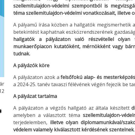
szellemitulajdon-védelmi szempontból is megvizsgál
téma szellemitulajdon-védelmi vonatkozásait, illetve 
A pályamű írása közben a hallgatók megismerhetik a s
betekintést kaphatnak eszközrendszerének gazdasági é
hallgatók a pályázaton való részvétellel olya
munkaerőpiacon kutatóként, mérnökként vagy bármi
tudnak.
A pályázók köre
A pályázaton azok a
felsőfokú alap- és mesterképzés
ár
a 2024-25. tanév tavaszi félévének végén fejezik be t
:12
A pályázat tartalma
A pályázaton a végzős hallgató az általa készített
d
amelyben a választott téma
szellemitulajdon-véde
terjedelemben,
illetve olyan diplomamunkával/szakd
védelem valamely kiválasztott kérdésének szentelnek