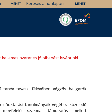
Savaria
Örökség
ELTE Könyvtárak
 kellemes nyarat és jó pihenést kívánunk!
25 tanév tavaszi félévében végzős hallgatók
a felsőoktatási tanulmányaik végéhez közeledő
t megfelelő szakmai támogatás mellett