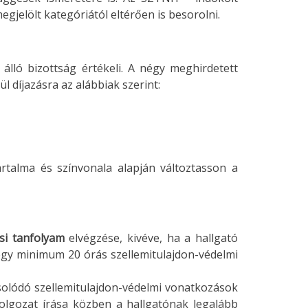
gjelölt kategóriától eltérően is besorolni.
 álló bizottság értékeli. A négy meghirdetett
 díjazásra az alábbiak szerint:
talma és színvonala alapján változtasson a
si tanfolyam
elvégzése, kivéve, ha a hallgató
egy minimum 20 órás szellemitulajdon-védelmi
lódó szellemitulajdon-védelmi vonatkozások
olgozat írása közben a hallgatónak legalább