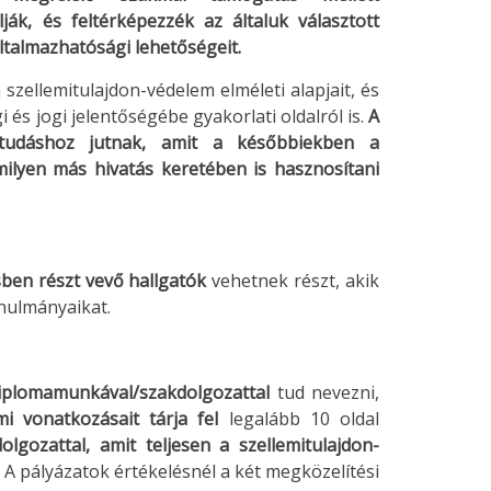
ják, és feltérképezzék az általuk választott
oltalmazhatósági lehetőségeit.
zellemitulajdon-védelem elméleti alapjait, és
s jogi jelentőségébe gyakorlati oldalról is.
A
n tudáshoz jutnak, amit a későbbiekben a
lyen más hivatás keretében is hasznosítani
ben részt vevő hallgatók
vehetnek részt, akik
anulmányaikat.
iplomamunkával/szakdolgozattal
tud nevezni,
lmi vonatkozásait tárja fel
legalább 10 oldal
olgozattal, amit teljesen a szellemitulajdon-
. A pályázatok értékelésnél a két megközelítési