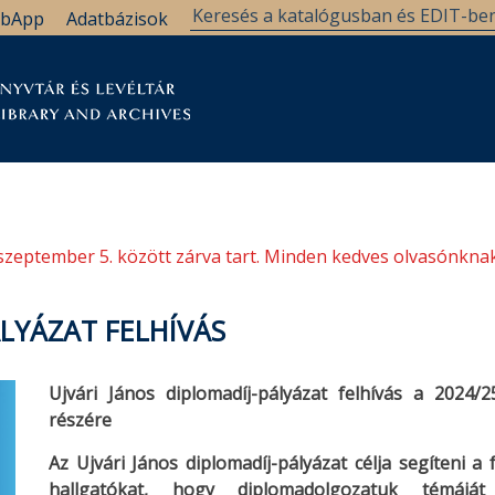
bApp
Adatbázisok
tár
Kutatástámogatás
Levéltár
Támogatás
szeptember 5. között zárva tart. Minden kedves olvasónknak
ÁLYÁZAT FELHÍVÁS
Ujvári János diplomadíj-pályázat felhívás a 2024/
részére
Az Ujvári János diplomadíj-pályázat célja segíteni 
hallgatókat, hogy diplomadolgozatuk témájá