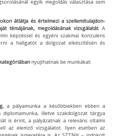
gsorolásánál egyik megoldás választása sem
fokon átlátja és értelmezi a szellemitulajdon-
aját témájának, megoldásának vizsgálatát
. A
elmi képzéssel és egyéni szakmai konzulens
érni a hallgatót a dolgozat elkészítésén és
kategóriában
nyújthatnak be munkákat:
eg,
a pályamunka a későbbiekben ebben a
a diplomamunka, illetve szakdolgozat tárgya
 is érint, a pályázatnak a releváns oltalmi
ll az elemző vizsgálatot. Ilyen esetben az
függések ismeretére is. Az SZTNH – indokolt