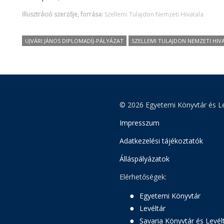
Illusztráció szerzője, forrása:
Szellemi Tulajdon Nemzeti Hivatala
UJVÁRI JÁNOS DIPLOMADÍJ-PÁLYÁZAT
SZELLEMI TULAJDON NEMZETI HIV
© 2026 Egyetemi Könyvtár és Le
Impresszum
Adatkezelési tájékoztatók
Álláspályázatok
Elérhetőségek:
Egyetemi Könyvtár
Levéltár
Savaria Könyvtár és Levél