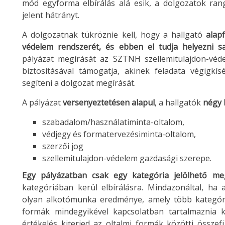
mód egyforma elbírálás alá esik, a dolgozatok ran
jelent hátrányt.
A dolgozatnak tükröznie kell, hogy a hallgató
alap
védelem rendszerét, és ebben el tudja helyezni s
pályázat megírását az SZTNH szellemitulajdon-véd
biztosításával támogatja, akinek feladata végigkís
segíteni a dolgozat megírását.
A pályázat
versenyeztetésen alapul
, a hallgatók
négy 
szabadalom/használatiminta-oltalom,
védjegy és formatervezésiminta-oltalom,
szerzői jog
szellemitulajdon-védelem gazdasági szerepe.
Egy pályázatban csak egy kategória jelölhető m
kategóriában kerül elbírálásra. Mindazonáltal, ha 
olyan alkotómunka eredménye, amely több kategóriát
formák mindegyikével kapcsolatban tartalmaznia ke
értékelés kiterjed az oltalmi formák közötti össze