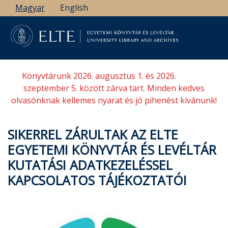
Ugrás
Magyar
English
a
tartalomra
Könyvtárunk 2026. augusztus 1. és 2026.
szeptember 5. között zárva tart. Minden kedves
olvasónknak kellemes nyarat és jó pihenést kívánunk!
SIKERREL ZÁRULTAK AZ ELTE
EGYETEMI KÖNYVTÁR ÉS LEVÉLTÁR
KUTATÁSI ADATKEZELÉSSEL
KAPCSOLATOS TÁJÉKOZTATÓI