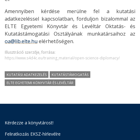
Amennyiben kérdése merülne fel a kutatási
adatkezeléssel kapcsolatban, forduljon bizalommal az
ELTE Egyetemi Könyvtár és Levéltár Oktatás- és
Kutatástámogatási Osztályának munkatársaihoz az
oa@lib.elte.hu
elérhetőségen.
Illusztráció szerzője, forrása:
https://www.s4d4c.eu/training_material/open-science-diplomacy/
KUTATÁSI ADATKEZELÉS
KUTATÁSTÁMOGATÁS
ELTE EGYETEMI KÖNYVTÁR ÉS LEVÉLTÁR
Kérdezze a könyvtárost!
Feliratkozás EKSZ-hírlevélre