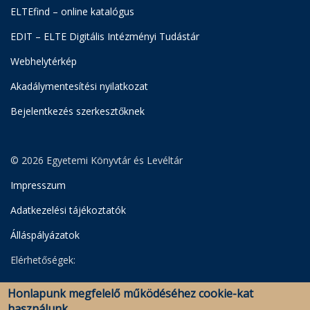
ELTEfind – online katalógus
EDIT – ELTE Digitális Intézményi Tudástár
Webhelytérkép
Akadálymentesítési nyilatkozat
Bejelentkezés szerkesztőknek
© 2026 Egyetemi Könyvtár és Levéltár
Impresszum
Adatkezelési tájékoztatók
Álláspályázatok
Elérhetőségek:
Egyetemi Könyvtár
Honlapunk megfelelő működéséhez cookie-kat
Levéltár
használunk.