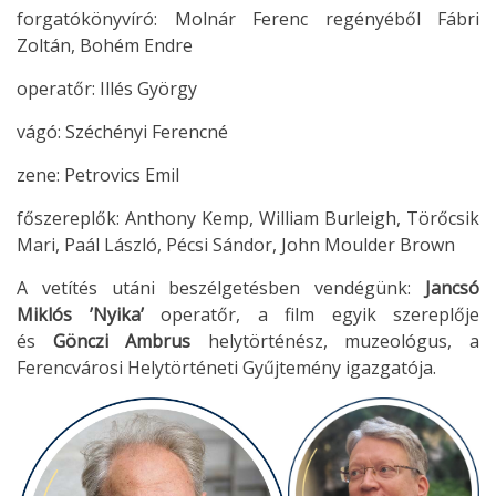
forgatókönyvíró: Molnár Ferenc regényéből Fábri
Zoltán, Bohém Endre
operatőr: Illés György
vágó: Széchényi Ferencné
zene: Petrovics Emil
főszereplők: Anthony Kemp, William Burleigh, Törőcsik
Mari, Paál László, Pécsi Sándor, John Moulder Brown
A vetítés utáni beszélgetésben vendégünk:
Jancsó
Miklós
’Nyika’
operatőr, a film egyik szereplője
és
Gönczi Ambrus
helytörténész, muzeológus, a
Ferencvárosi Helytörténeti Gyűjtemény igazgatója.