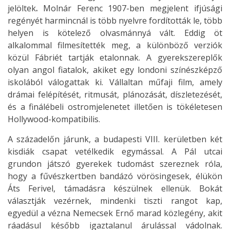
jelöltek
.
Molnár Ferenc 1907-ben megjelent ifjúsági
regényét harmincnál is több nyelvre fordították le, több
helyen is kötelező olvasmánnyá vált. Eddig öt
alkalommal filmesítették meg, a különböző verziók
közül Fábriét tartják etalonnak. A gyerekszereplők
olyan angol fiatalok, akiket egy londoni színészképző
iskolából válogattak ki. Vállaltan műfaji film, amely
drámai felépítését, ritmusát, plánozását, díszletezését,
és a finálébeli ostromjelenetet illetően is tökéletesen
Hollywood-kompatibilis.
A századelőn járunk, a budapesti VIII. kerületben két
kisdiák csapat vetélkedik egymással. A Pál utcai
grundon játszó gyerekek tudomást szereznek róla,
hogy a fűvészkertben bandázó vörösingesek, élükön
Áts Ferivel, támadásra készülnek ellenük. Bokát
választják vezérnek, mindenki tiszti rangot kap,
egyedül a vézna Nemecsek Ernő marad közlegény, akit
ráadásul később igaztalanul árulással vádolnak.