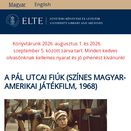
Ugrás
Magyar
English
a
tartalomra
Könyvtárunk 2026. augusztus 1. és 2026.
szeptember 5. között zárva tart. Minden kedves
olvasónknak kellemes nyarat és jó pihenést kívánunk!
A PÁL UTCAI FIÚK (SZÍNES MAGYAR-
AMERIKAI JÁTÉKFILM, 1968)