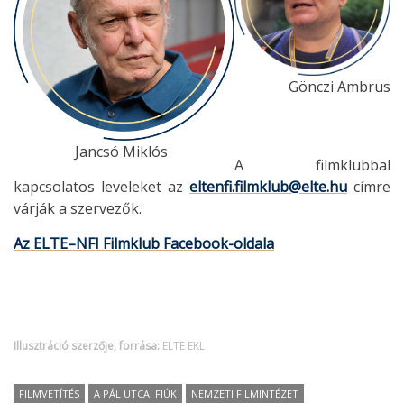
Gönczi Ambrus
Jancsó Miklós
A filmklubbal
kapcsolatos leveleket az
eltenfi.filmklub@elte.hu
címre
várják a szervezők.
Az ELTE–NFI Filmklub Facebook-oldala
Illusztráció szerzője, forrása:
ELTE EKL
FILMVETÍTÉS
A PÁL UTCAI FIÚK
NEMZETI FILMINTÉZET