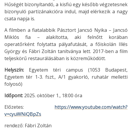
Hűségét bizonyítandó, a kisfiú egy később végzetesnek
bizonyuló partizánakcióra indul, majd elérkezik a nagy
csata napja is.
A filmben a fiatalabbik Pásztort Jancsó Nyika – Jancsó
Miklós fia – alakította, aki felnőtt korában
operatőrként folytatta pályafutását, a főiskolán Illés
György és Fábri Zoltán tanítványa lett. 2017-ben a film
teljeskörű restaurálásában is közreműködött.
Helyszín:
Egyetem téri campus (1053 Budapest,
Egyetem tér 1-3. fszt., A/1 gyakorló, ruhatár melletti
folyosó)
Időpont:
2025. október 1., 18:00 óra
Előzetes:
https://www.youtube.com/watch?
v=cyuWNiQBpZs
rendező: Fábri Zoltán