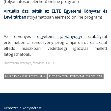
(folyamatosan elérhető online program)
Virtuális őszi séták az ELTE Egyetemi Könyvtár és
Levéltárban
(folyamatosan elérhető online program)
Az érvényes
egyetemi járványügyi szabályzat
értelmében a rendezvény programjai orrot és szájat
elfedő maszkban, védettségi igazolás mellett
látogathatóak.
Illusztráció szerzője, forrása:
ELTE EKL
MÚZEUMOK ŐSZI FESZTIVÁLJA
ELTE EGYETEMI KÖNYVTÁR ÉS LEVÉLTÁR
Kérdezze a könyvtárost!