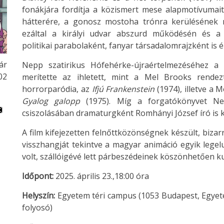
fonákjára fordítja a közismert mese alapmotívumai
hátterére, a gonosz mostoha trónra kerülésének m
ezáltal a királyi udvar abszurd működésén és a
politikai parabolaként, fanyar társadalomrajzként is é
ár
Nepp szatirikus Hófehérke-újraértelmezéséhez a 
:02
merítette az ihletett, mint a Mel Brooks rendez
horrorparódia, az
Ifjú Frankenstein
(1974), illetve a 
Gyalog galopp
(1975). Míg a forgatókönyvet Nep
csiszolásában dramaturgként Romhányi József író is
A film kifejezetten felnőttközönségnek készült, bizar
visszhangját tekintve a magyar animáció egyik legel
volt, szállóigévé lett párbeszédeinek köszönhetően k
Időpont:
2025. április 23.,18:00 óra
Helyszín:
Egyetem téri campus (1053 Budapest, Egyetem 
folyosó)