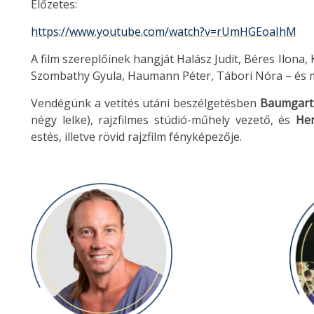
Előzetes:
https://www.youtube.com/watch?v=rUmHGEoaIhM
A film szereplőinek hangját Halász Judit, Béres Ilona,
Szombathy Gyula, Haumann Péter, Tábori Nóra – és 
Vendégünk a vetítés utáni beszélgetésben
Baumgartn
négy lelke), rajzfilmes stúdió-műhely vezető, és
Hen
estés, illetve rövid rajzfilm fényképezője.