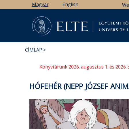
Ugrás
Magyar
English
We
a
tartalomra
Könyv
CÍMLAP
MORZSA
Könyvtárunk 2026. augusztus 1. és 2026. 
HÓFEHÉR (NEPP JÓZSEF ANIMÁ