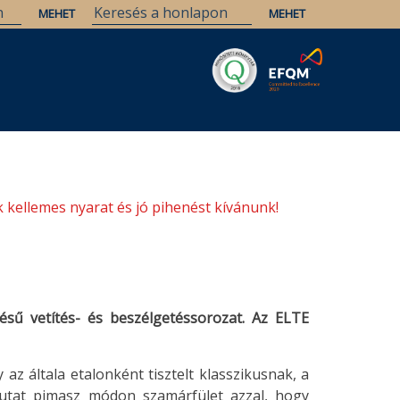
Savaria
Örökség
ELTE Könyvtárak
 kellemes nyarat és jó pihenést kívánunk!
sű vetítés- és beszélgetéssorozat. Az ELTE
az általa etalonként tisztelt klasszikusnak, a
utat pimasz módon szamárfület azzal, hogy