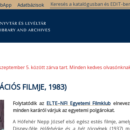
bApp
Adatbázisok
tár
Kutatástámogatás
Levéltár
Támogatás
szeptember 5. között zárva tart. Minden kedves olvasónknak
CIÓS FILMJE, 1983)
Folytatódik az
ELTE–NFI Egyetemi Filmklub
elnevezé
minden karáról várjuk az egyetemi polgárokat.
A Hófehér Nepp József első egész estés filmje, amely 
Disney-féle
Hófehérke és a hét törpé
nek (1937) m