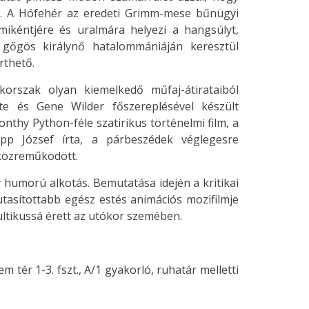
t. A Hófehér az eredeti Grimm-mese bűnügyi
ikéntjére és uralmára helyezi a hangsúlyt,
 gőgös királynő hatalommániáján keresztül
rthető.
korszak olyan kiemelkedő műfaj-átirataiból
te és Gene Wilder főszereplésével készült
Monthy Python-féle szatirikus történelmi film, a
p József írta, a párbeszédek véglegesre
 közreműködött.
r humorú alkotás. Bemutatása idején a kritikai
utasítottabb egész estés animációs mozifilmje
ultikussá érett az utókor szemében.
tér 1-3. fszt., A/1 gyakorló, ruhatár melletti