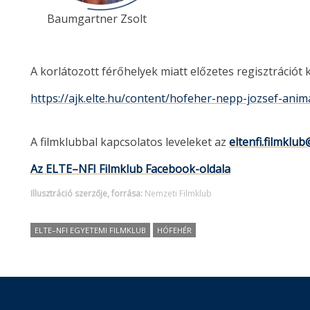
Baumgartner Zsolt
He
A korlátozott férőhelyek miatt előzetes regisztrációt 
https://ajk.elte.hu/content/hofeher-nepp-jozsef-anima
A filmklubbal kapcsolatos leveleket az
eltenfi.filmklub
Az ELTE–NFI Filmklub Facebook-oldala
Illusztráció szerzője, forrása:
Nemzeti Filmklub
ELTE–NFI EGYETEMI FILMKLUB
HÓFEHÉR