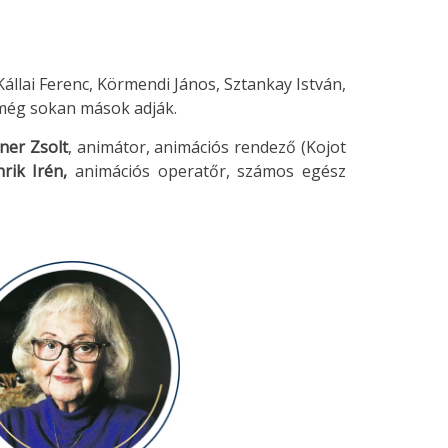
 Kállai Ferenc, Körmendi János, Sztankay István,
még sokan mások adják.
er Zsolt
, animátor, animációs rendező (Kojot
rik Irén,
animációs operatőr, számos egész