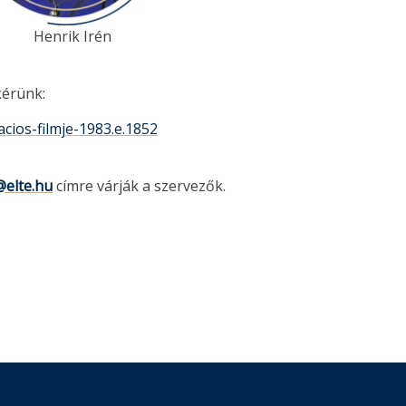
nrik Irén
kérünk:
cios-filmje-1983.e.1852
@elte.hu
címre várják a szervezők.