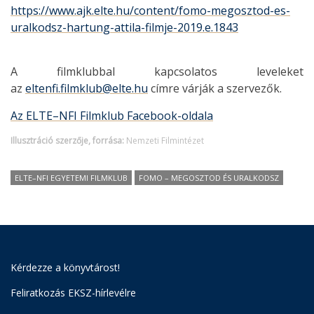
https://www.ajk.elte.hu/content/fomo-megosztod-es-
uralkodsz-hartung-attila-filmje-2019.e.1843
A filmklubbal kapcsolatos leveleket
az
eltenfi.filmklub@elte.hu
címre várják a szervezők.
Az ELTE–NFI Filmklub Facebook-oldala
Illusztráció szerzője, forrása:
Nemzeti Filmintézet
ELTE–NFI EGYETEMI FILMKLUB
FOMO – MEGOSZTOD ÉS URALKODSZ
Kérdezze a könyvtárost!
Feliratkozás EKSZ-hírlevélre