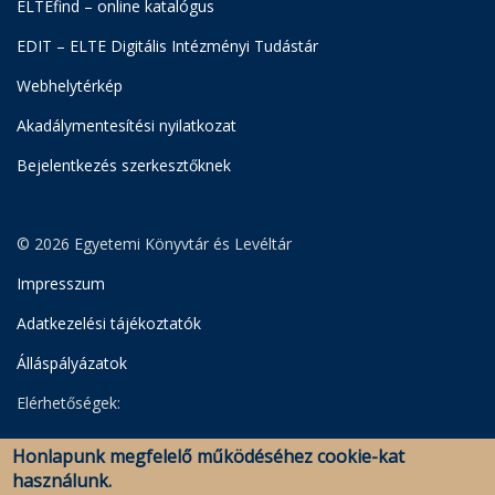
ELTEfind – online katalógus
EDIT – ELTE Digitális Intézményi Tudástár
Webhelytérkép
Akadálymentesítési nyilatkozat
Bejelentkezés szerkesztőknek
© 2026 Egyetemi Könyvtár és Levéltár
Impresszum
Adatkezelési tájékoztatók
Álláspályázatok
Elérhetőségek:
Egyetemi Könyvtár
Honlapunk megfelelő működéséhez cookie-kat
Levéltár
használunk.