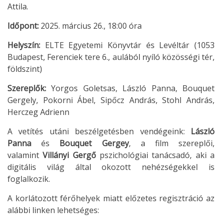
Attila.
Időpont:
2025. március 26., 18:00 óra
Helyszín:
ELTE Egyetemi Könyvtár és Levéltár (1053
Budapest, Ferenciek tere 6., aulából nyíló közösségi tér,
földszint)
Szereplők:
Yorgos Goletsas, László Panna, Bouquet
Gergely, Pokorni Ábel, Sipőcz András, Stohl András,
Herczeg Adrienn
A vetítés utáni beszélgetésben vendégeink:
László
Panna
és
Bouquet Gergey
, a film szereplői,
valamint
Villányi Gergő
pszichológiai tanácsadó, aki a
digitális világ által okozott nehézségekkel is
foglalkozik.
A korlátozott férőhelyek miatt előzetes regisztráció az
alábbi linken lehetséges: