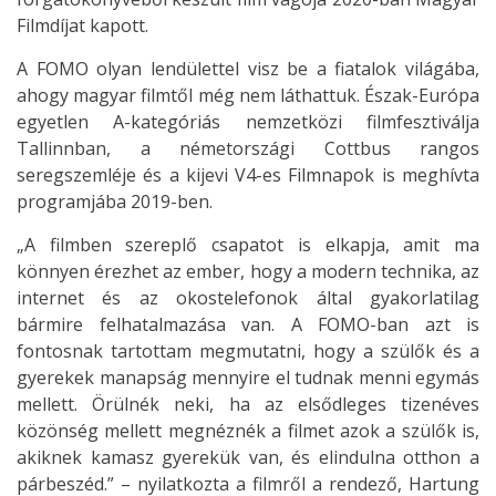
Filmdíjat kapott.
A FOMO olyan lendülettel visz be a fiatalok világába,
ahogy magyar filmtől még nem láthattuk. Észak-Európa
egyetlen A-kategóriás nemzetközi filmfesztiválja
Tallinnban, a németországi Cottbus rangos
seregszemléje és a kijevi V4-es Filmnapok is meghívta
programjába 2019-ben.
„A filmben szereplő csapatot is elkapja, amit ma
könnyen érezhet az ember, hogy a modern technika, az
internet és az okostelefonok által gyakorlatilag
bármire felhatalmazása van. A FOMO-ban azt is
fontosnak tartottam megmutatni, hogy a szülők és a
gyerekek manapság mennyire el tudnak menni egymás
mellett. Örülnék neki, ha az elsődleges tizenéves
közönség mellett megnéznék a filmet azok a szülők is,
akiknek kamasz gyerekük van, és elindulna otthon a
párbeszéd.” – nyilatkozta a filmről a rendező, Hartung