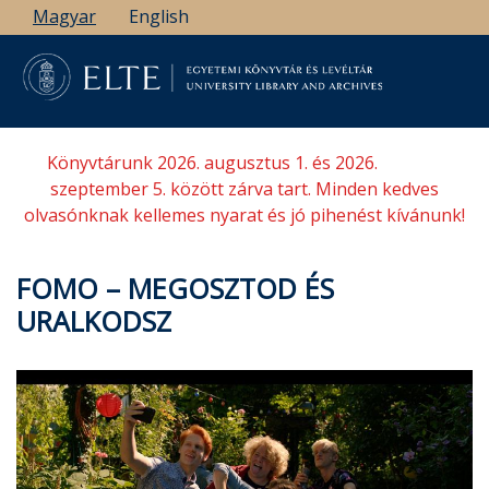
Ugrás
Magyar
English
a
tartalomra
Könyvtárunk 2026. augusztus 1. és 2026.
szeptember 5. között zárva tart. Minden kedves
olvasónknak kellemes nyarat és jó pihenést kívánunk!
FOMO – MEGOSZTOD ÉS
URALKODSZ