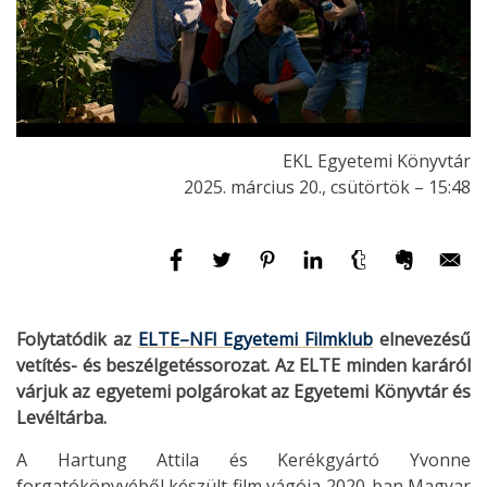
EKL Egyetemi Könyvtár
2025. március 20., csütörtök – 15:48
Folytatódik az
ELTE–NFI Egyetemi Filmklub
elnevezésű
vetítés- és beszélgetéssorozat. Az ELTE minden karáról
várjuk az egyetemi polgárokat az Egyetemi Könyvtár és
Levéltárba.
A Hartung Attila és Kerékgyártó Yvonne
forgatókönyvéből készült film vágója 2020-ban Magyar