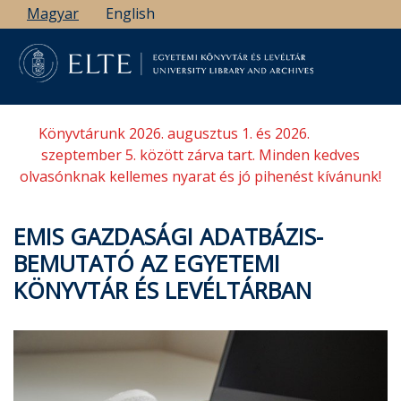
Ugrás
Magyar
English
a
tartalomra
Könyvtárunk 2026. augusztus 1. és 2026.
szeptember 5. között zárva tart. Minden kedves
olvasónknak kellemes nyarat és jó pihenést kívánunk!
EMIS GAZDASÁGI ADATBÁZIS-
BEMUTATÓ AZ EGYETEMI
KÖNYVTÁR ÉS LEVÉLTÁRBAN