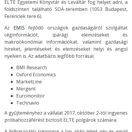
ELTE Egyetemi Könyvtár és Leváltár fog helyet adni, a
földszinten található SOÁ-teremben (1053 Budapest,
Ferenciek tere 6).
Az
EMIS
fejlődő országok gazdaságáról szolgáltat
céginformációt, iparági elemzéseket és
makroökonómiai információkat, valamint gazdasági
híreket, jelentéseket és elemzéseket helyi és angol
nyelven is. Az adatbázis legfőbb forrásai:
BMI Research
Oxford Economics
MarketLine
Mergent
Euromonitor
Technavio
A gyűjteményhez a vállalat 2017. október 2-tól ingyenes
próbahozzáférést biztosít ELTE polgárok számára.
A felhasználói tréningre a lap alján lehet név és email