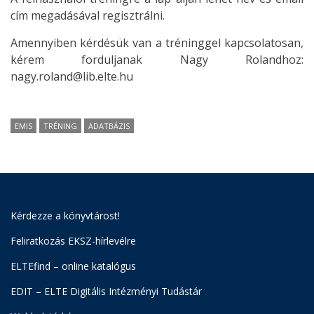
cím megadásával regisztrálni.
Amennyiben kérdésük van a tréninggel kapcsolatosan,
kérem forduljanak Nagy Rolandhoz:
nagy.roland@lib.elte.hu
EMIS
TRÉNING
ADATBÁZIS
Kérdezze a könyvtárost!
Feliratkozás EKSZ-hírlevélre
ELTEfind – online katalógus
EDIT – ELTE Digitális Intézményi Tudástár