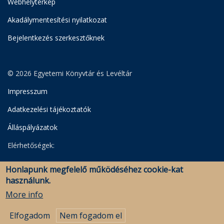
Webhelytérkép
Akadálymentesítési nyilatkozat
Bejelentkezés szerkesztőknek
© 2026 Egyetemi Könyvtár és Levéltár
Impresszum
Adatkezelési tájékoztatók
Álláspályázatok
Elérhetőségek:
Egyetemi Könyvtár
Honlapunk megfelelő működéséhez cookie-kat
Levéltár
használunk.
Savaria Könyvtár és Levéltár (Szombathely)
More info
Elfogadom
Nem fogadom el