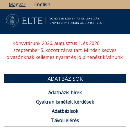
Ugrás
Magyar
English
a
tartalomra
Könyvtárunk 2026. augusztus 1. és 2026.
szeptember 5. között zárva tart. Minden kedves
olvasónknak kellemes nyarat és jó pihenést kívánunk!
ADATBÁZISOK
Adatbázis hírek
Gyakran ismételt kérdések
Adatbázisok
Távoli elérés