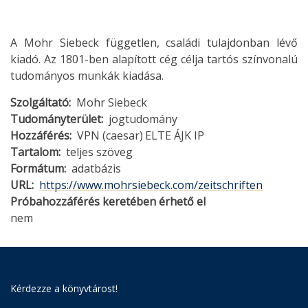
A Mohr Siebeck független, családi tulajdonban lévő
kiadó. Az 1801-ben alapított cég célja tartós színvonalú
tudományos munkák kiadása.
Szolgáltató
Mohr Siebeck
Tudományterület
jogtudomány
Hozzáférés
VPN (caesar)
ELTE ÁJK IP
Tartalom
teljes szöveg
Formátum
adatbázis
URL
https://www.mohrsiebeck.com/zeitschriften
Próbahozzáférés keretében érhető el
nem
Kérdezze a könyvtárost!