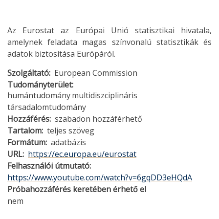
Az Eurostat az Európai Unió statisztikai hivatala,
amelynek feladata magas színvonalú statisztikák és
adatok biztosítása Európáról.
Szolgáltató
European Commission
Tudományterület
humántudomány
multidiszciplináris
társadalomtudomány
Hozzáférés
szabadon hozzáférhető
Tartalom
teljes szöveg
Formátum
adatbázis
URL
https://ec.europa.eu/eurostat
Felhasználói útmutató
https://www.youtube.com/watch?v=6gqDD3eHQdA
Próbahozzáférés keretében érhető el
nem