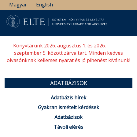
Ugrás
Magyar
English
a
tartalomra
Könyvtárunk 2026. augusztus 1. és 2026.
szeptember 5. között zárva tart. Minden kedves
olvasónknak kellemes nyarat és jó pihenést kívánunk!
ADATBÁZISOK
Adatbázis hírek
Gyakran ismételt kérdések
Adatbázisok
Távoli elérés