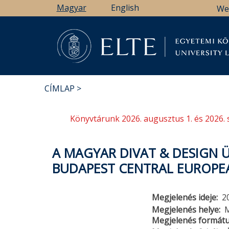
Ugrás
Magyar
English
We
a
tartalomra
Könyv
CÍMLAP
MORZSA
Könyvtárunk 2026. augusztus 1. és 2026. 
A MAGYAR DIVAT & DESIGN 
BUDAPEST CENTRAL EUROPE
Megjelenés ideje
2
Megjelenés helye
M
Megjelenés formát