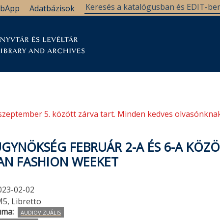
bApp
Adatbázisok
tár
Kutatástámogatás
Levéltár
Támogatás
szeptember 5. között zárva tart. Minden kedves olvasónknak
ÜGYNÖKSÉG FEBRUÁR 2-A ÉS 6-A KÖZÖ
AN FASHION WEEKET
023-02-02
5, Libretto
uma
AUDIOVIZUÁLIS