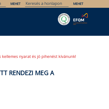
Savaria
Örökség
ELTE Könyvtárak
 kellemes nyarat és jó pihenést kívánunk!
TT RENDEZI MEG A