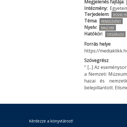
Megjelenés fajtája
Intézmény
Egyetem
Terjedelem
RÖVID HÍ
Téma
RENDEZVÉNY
Nyelv
MAGYAR
Hatókör
ORSZÁGOS
Forrás helye
https://mediaklikk.
Szövegrész
" [...] Az eseménys
a Nemzeti Múzeumb
hazai és nemzetk
belepillantott. Elism
Kérdezze a könyvtárost!