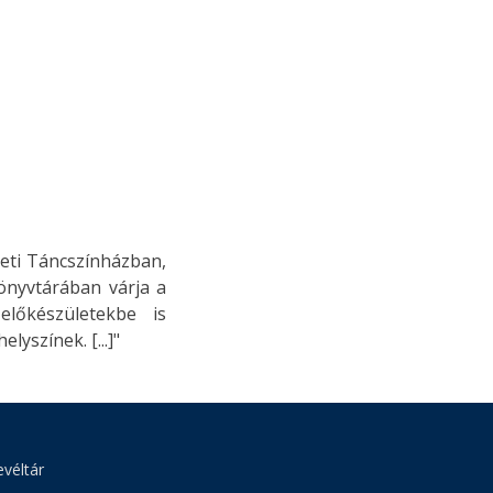
zeti Táncszínházban,
nyvtárában várja a
lőkészületekbe is
lyszínek. [...]"
véltár