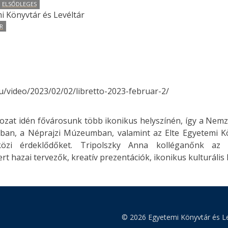
ELSŐDLEGES
i Könyvtár és Levéltár
R
hu/video/2023/02/02/libretto-2023-februar-2/
orozat idén fővárosunk több ikonikus helyszínén, így a Nem
an, a Néprajzi Múzeumban, valamint az Elte Egyetemi Kö
özi érdeklődőket. Tripolszky Anna kolléganőnk az e
ert hazai tervezők, kreatív prezentációk, ikonikus kulturális he
© 2026 Egyetemi Könyvtár és Le