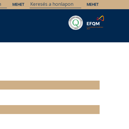
Savaria
Örökség
ELTE Könyvtárak