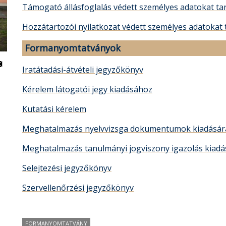
Támogató állásfoglalás védett személyes adatokat ta
Hozzátartozói nyilatkozat védett személyes adatokat 
Formanyomtatványok
Iratátadási-átvételi jegyzőkönyv
Kérelem látogatói jegy kiadásához
Kutatási kérelem
Meghatalmazás nyelvvizsga dokumentumok kiadásár
Meghatalmazás tanulmányi jogviszony igazolás kiad
Selejtezési jegyzőkönyv
Szervellenőrzési jegyzőkönyv
FORMANYOMTATVÁNY