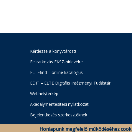
Kérdezze a könyvtárost!
Feliratkozás EKSZ-hírlevélre
ELTEfind – online katalógus
EDIT – ELTE Digitális Intézményi Tudástár
Webhelytérkép
Akadálymentesítési nyilatkozat
Bejelentkezés szerkesztőknek
Honlapunk megfelelő működéséhez cooki