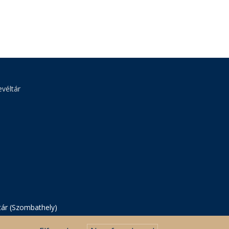
véltár
tár (Szombathely)