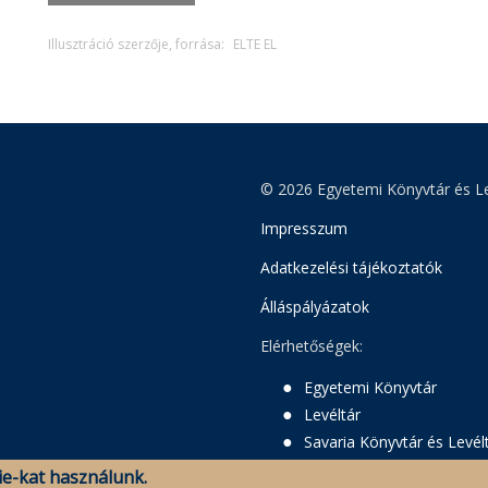
Illusztráció szerzője, forrása:
ELTE EL
© 2026 Egyetemi Könyvtár és Le
Impresszum
Adatkezelési tájékoztatók
Álláspályázatok
Elérhetőségek:
Egyetemi Könyvtár
Levéltár
Savaria Könyvtár és Levél
e-kat használunk.