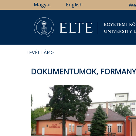
Ugrás
Magyar
English
We
a
tartalomra
Könyv
LEVÉLTÁR
MORZSA
DOKUMENTUMOK, FORMAN