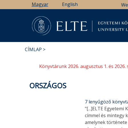
Ugrás
Magyar
English
We
a
tartalomra
Könyv
CÍMLAP
MORZSA
Könyvtárunk 2026. augusztus 1. és 2026. 
ORSZÁGOS
7 lenyűgöző könyvtá
"[...]ELTE Egyetemi
címmel és mintegy 
amelynek története 