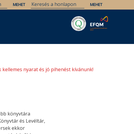
Savaria
Örökség
ELTE Könyvtárak
 kellemes nyarat és jó pihenést kívánunk!
obb könyvtára
nyvtár és Levéltár,
érsek ekkor