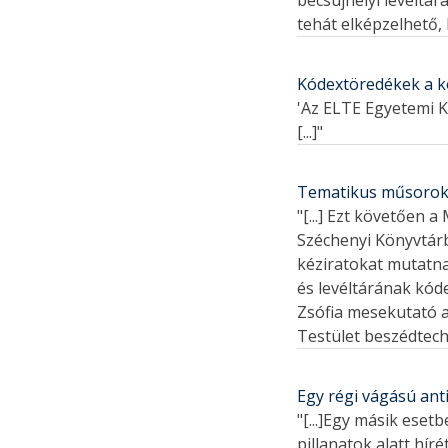
bécsújhelyi levéltá
tehát elképzelhető,
Kódextöredékek a k
'Az ELTE Egyetemi K
[...]"
Tematikus műsorokk
"[...] Ezt követően
Széchenyi Könyvtárb
kéziratokat mutatn
és levéltárának kóde
Zsófia mesekutató 
Testület beszédtechni
Egy régi vágású anti
"[...]Egy másik ese
pillanatok alatt hír