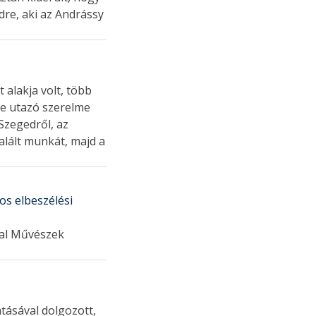
dre, aki az Andrássy
t alakja volt, több
le utazó szerelme
Szegedről, az
alált munkát, majd a
os elbeszélési
tal Művészek
atásával dolgozott,