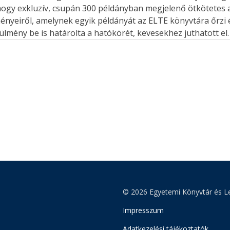
 hogy exkluzív, csupán 300 példányban megjelenő ötkötete
nyeiről, amelynek egyik példányát az ELTE könyvtára őrzi és
ülmény be is határolta a hatókörét, kevesekhez juthatott el. [.
© 2026 Egyetemi Könyvtár és Le
Impresszum
Adatkezelési tájékoztatók