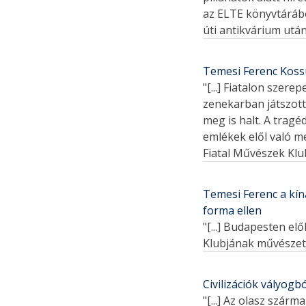
az ELTE könyvtárábó
úti antikvárium után
Temesi Ferenc Kossu
"[...] Fiatalon szere
zenekarban játszott
meg is halt. A tragé
emlékek elől való m
Fiatal Művészek Klubj
Temesi Ferenc a kín
forma ellen
"[...] Budapesten e
Klubjának művészeti 
Civilizációk vályogbó
"[...] Az olasz szár