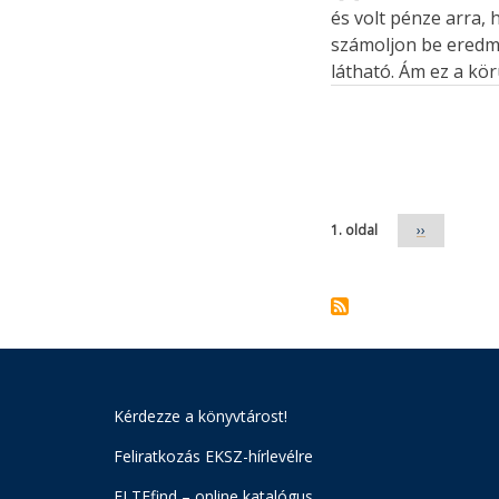
és volt pénze arra,
számoljon be eredmé
látható. Ám ez a kör
Oldalszámozás
1. oldal
Következő
››
oldal
Kérdezze a könyvtárost!
Feliratkozás EKSZ-hírlevélre
ELTEfind – online katalógus