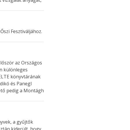
 vizsgálat anyagát,
Őszi Fesztiváljához.
 először az Országos
an különleges
 ELTE könyvtárának
ldikó és Panegl
ető pedig a Montágh
nyvek, a gyűjtők
ztán kiderült, hogy