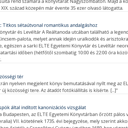
ezsuita rend számára a könyvtárat Nagyszombaton. Majd a k
a XIX. század közepén már évente 35 ezer olvasó látogatta.
: Titkos sétaútvonal romantikus andalgáshoz
 Könyvtár és Levéltár A Reáltanoda utcában található a legen
Kincsem-palota, melyet annak idején uralkodók és arisztokrat
tte, egészen a sarki ELTE Egyetemi Könyvtár és Levéltár neo
vatartási időben (hétfőtől szombatig 10:00 és 22:00 óra között
.
zösségi tér
krán nyelven megjelent könyv bemutatásával nyílt meg az E
új közösségi tere. Az átadót fotókiállítás is kísérte. [...]"
ök által indított kanonizációs vizsgálat
 a Budapesten, az ELTE Egyetemi Könyvtárban őrzött pálos
ralia) VII. kötetének 1735. évi bejegyzése, mely szerint akk