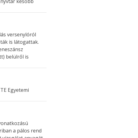
önyvtár később
dás versenylóról
ák is látogattak.
reneszánsz
) belülről is
LTE Egyetemi
 vonatkozású
oriban a pálos rend