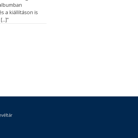
s albumban
 a kiállításon is
..]"
véltár