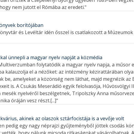
rában őrizték a Csepellényi György ügyében 1689-ben végzett
 hogy nem jutott el Rómába az eredeti."
önyvek borítójában
önyvtár és Levéltár idén ősszel is csatlakozott a Múzeumok 
al ünnepli a magyar nyelv napját a közmédia
 a Multiverzumban folytatódik a magyar nyelv napja, a műsor
a kalauzolja el a nézőket: az intézmény kézirattárában oly
ak be, amelyeket a közönség nem láthat, majd megnézik az
xeit is. A Csukás Meserádió egyik felolvasója, Hűvösvölgyi I
a mesék nyelvéről beszélgetnek, Tripolszky Anna műsorvez
ka óráján vesz részt.[...]"
kvárius, akinek az olaszok sztárfocistája is a vevője volt
tben pedig egy nagy néprajzi gyűjteményből jöttek csodás kö
ét vették, hogy nálunk micsoda ritkaságokat vásárolhatnak. A