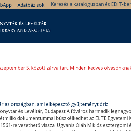
bApp
Adatbázisok
tár
Kutatástámogatás
Levéltár
Támogatás
szeptember 5. között zárva tart. Minden kedves olvasónknak
r az országban, ami elképesztő gyűjteményt őriz
 Könyvtár és Levéltár, Budapest A főváros harmadik legnagy
kétmillió dokumentummal büszkélkedhet az ELTE Egyetemi Kö
1561-re vezethető vissza. Ugyanis Oláh Miklós esztergomi 