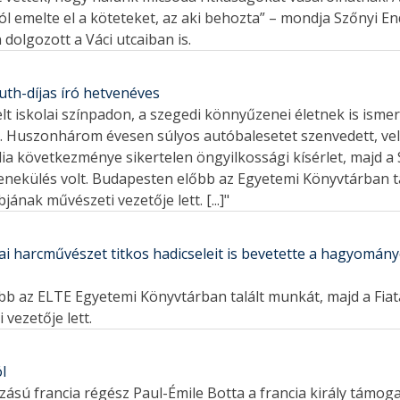
l emelte el a köteteket, az aki behozta” – mondja Szőnyi En
 dolgozott a Váci utcaiban is.
th-díjas író hetvenéves
pelt iskolai színpadon, a szegedi könnyűzenei életnek is ismer
. Huszonhárom évesen súlyos autóbalesetet szenvedett, ve
dia következménye sikertelen öngyilkossági kísérlet, majd a 
enekülés volt. Budapesten előbb az Egyetemi Könyvtárban t
ának művészeti vezetője lett. [...]"
ai harcművészet titkos hadicseleit is bevetette a hagyomány
lőbb az ELTE Egyetemi Könyvtárban talált munkát, majd a Fia
vezetője lett.
l
mazású francia régész Paul-Émile Botta a francia király támog