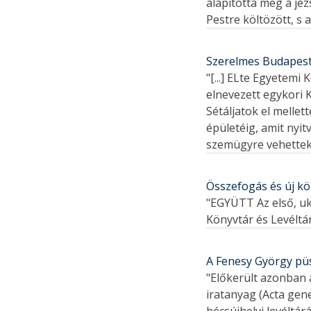
alapította meg a j
Pestre költözött, s 
Szerelmes Budapest
"[...] ELte Egyetemi
elnevezett egykori 
Sétáljatok el melle
épületéig, amit nyit
szemügyre vehettek
Összefogás és új kö
"EGYÜTT Az első, u
Könyvtár és Levéltár 
A Fenesy György püsp
"Előkerült azonban
iratanyag (Acta gene