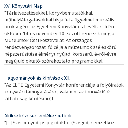
XV. Könyvtári Nap
"Tárlatvezetésekkel, könyvbemutatókkal,
műhelylátogatásokkal hívja fel a figyelmet muzeális
örökségére az Egyetemi Könyvtár és Levéltár. Idén
október 14. és november 10. között rendezik meg a
Múzeumok Őszi Fesztiválját. Az országos
rendezvénysorozat fő célja a múzeumok széleskörű
népszerűsítése élményt nyújtó, korszerű, évről-évre
megújuló oktató-szórakoztató programokkal.
Hagyományok és kihívások XII.
"Az ELTE Egyetemi Könyvtár konferenciája a folyóiratok
könyvtári támogatásáról, valamint az innováció és
láthatóság kérdéseiről.
Akikre közösen emlékezhetünk
"[...] Széchenyi-díjas jogi doktor (Szeged, nemzetközi