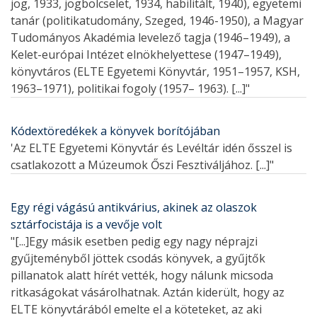
jog, 1933, jogbölcselet, 1934, habilitált, 1940), egyetemi
tanár (politikatudomány, Szeged, 1946-1950), a Magyar
Tudományos Akadémia levelező tagja (1946–1949), a
Kelet-európai Intézet elnökhelyettese (1947–1949),
könyvtáros (ELTE Egyetemi Könyvtár, 1951–1957, KSH,
1963–1971), politikai fogoly (1957– 1963). [...]"
Kódextöredékek a könyvek borítójában
'Az ELTE Egyetemi Könyvtár és Levéltár idén ősszel is
csatlakozott a Múzeumok Őszi Fesztiváljához. [...]"
Egy régi vágású antikvárius, akinek az olaszok
sztárfocistája is a vevője volt
"[...]Egy másik esetben pedig egy nagy néprajzi
gyűjteményből jöttek csodás könyvek, a gyűjtők
pillanatok alatt hírét vették, hogy nálunk micsoda
ritkaságokat vásárolhatnak. Aztán kiderült, hogy az
ELTE könyvtárából emelte el a köteteket, az aki