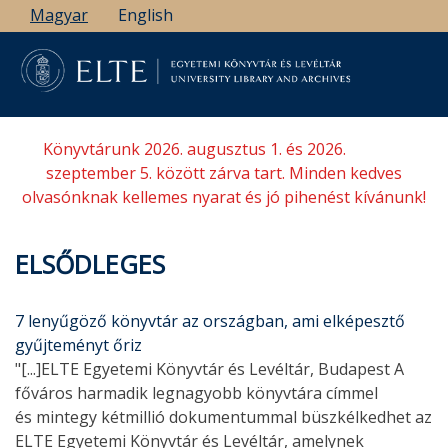
Ugrás
Magyar
English
a
tartalomra
Könyvtárunk 2026. augusztus 1. és 2026.
szeptember 5. között zárva tart. Minden kedves
olvasónknak kellemes nyarat és jó pihenést kívánunk!
ELSŐDLEGES
7 lenyűgöző könyvtár az országban, ami elképesztő
gyűjteményt őriz
"[...]ELTE Egyetemi Könyvtár és Levéltár, Budapest A
főváros harmadik legnagyobb könyvtára címmel
és mintegy kétmillió dokumentummal büszkélkedhet az
ELTE Egyetemi Könyvtár és Levéltár, amelynek