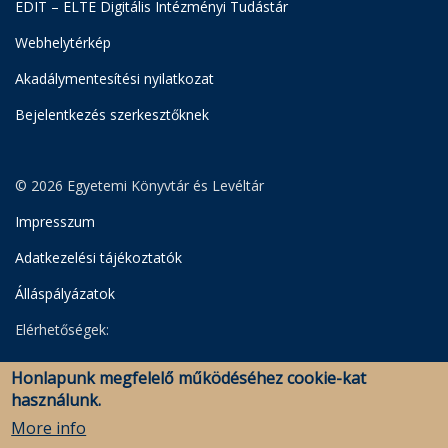
EDIT – ELTE Digitális Intézményi Tudástár
Webhelytérkép
Akadálymentesítési nyilatkozat
Bejelentkezés szerkesztőknek
© 2026 Egyetemi Könyvtár és Levéltár
Impresszum
Adatkezelési tájékoztatók
Álláspályázatok
Elérhetőségek:
Egyetemi Könyvtár
Honlapunk megfelelő működéséhez cookie-kat
Levéltár
használunk.
Savaria Könyvtár és Levéltár (Szombathely)
More info