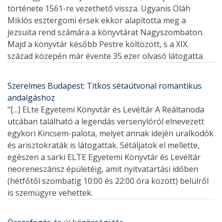
története 1561-re vezethető vissza. Ugyanis Oláh
Miklós esztergomi érsek ekkor alapította meg a
jezsuita rend számára a könyvtárat Nagyszombaton.
Majd a könyvtár később Pestre költözött, s a XIX.
század közepén már évente 35 ezer olvasó látogatta.
Szerelmes Budapest: Titkos sétaútvonal romantikus
andalgáshoz
"[...] ELte Egyetemi Könyvtár és Levéltár A Reáltanoda
utcában található a legendás versenylóról elnevezett
egykori Kincsem-palota, melyet annak idején uralkodók
és arisztokraták is látogattak. Sétáljatok el mellette,
egészen a sarki ELTE Egyetemi Könyvtár és Levéltár
neoreneszánsz épületéig, amit nyitvatartási időben
(hétfőtől szombatig 10:00 és 22:00 óra között) belülről
is szemügyre vehettek.