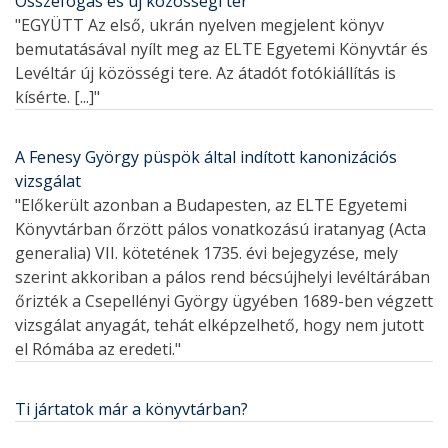
Összefogás és új közösségi tér
"EGYÜTT Az első, ukrán nyelven megjelent könyv
bemutatásával nyílt meg az ELTE Egyetemi Könyvtár és
Levéltár új közösségi tere. Az átadót fotókiállítás is
kísérte. [...]"
A Fenesy György püspök által indított kanonizációs
vizsgálat
"Előkerült azonban a Budapesten, az ELTE Egyetemi
Könyvtárban őrzött pálos vonatkozású iratanyag (Acta
generalia) VII. kötetének 1735. évi bejegyzése, mely
szerint akkoriban a pálos rend bécsújhelyi levéltárában
őrizték a Csepellényi György ügyében 1689-ben végzett
vizsgálat anyagát, tehát elképzelhető, hogy nem jutott
el Rómába az eredeti."
Ti jártatok már a könyvtárban?