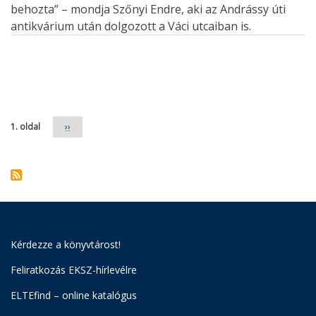
behozta” – mondja Szőnyi Endre, aki az Andrássy úti
antikvárium után dolgozott a Váci utcaiban is.
Oldalszámozás
1. oldal
Következő
››
oldal
Kérdezze a könyvtárost!
Feliratkozás EKSZ-hírlevélre
ELTEfind – online katalógus