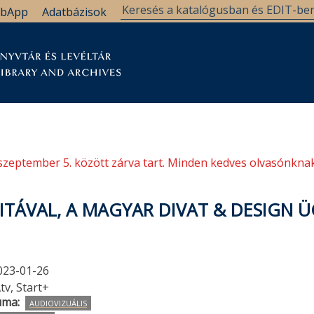
bApp
Adatbázisok
tár
Kutatástámogatás
Levéltár
Támogatás
szeptember 5. között zárva tart. Minden kedves olvasónknak
NITÁVAL, A MAGYAR DIVAT & DESIGN
023-01-26
tv, Start+
uma
AUDIOVIZUÁLIS