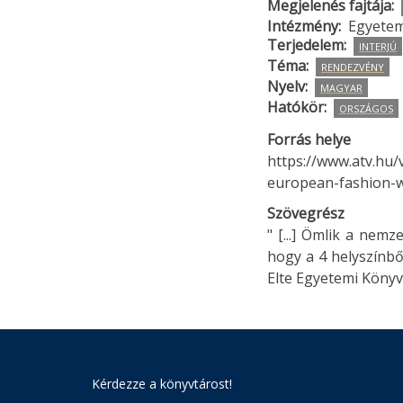
Megjelenés fajtája
Intézmény
Egyetem
Terjedelem
INTERJÚ
Téma
RENDEZVÉNY
Nyelv
MAGYAR
Hatókör
ORSZÁGOS
Forrás helye
https://www.atv.hu
european-fashion-
Szövegrész
" [...] Ömlik a nem
hogy a 4 helyszínbő
Elte Egyetemi Könyvtá
Kérdezze a könyvtárost!