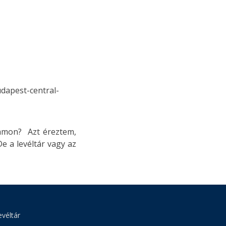
dapest-central-
gramon? Azt éreztem,
e a levéltár vagy az
véltár