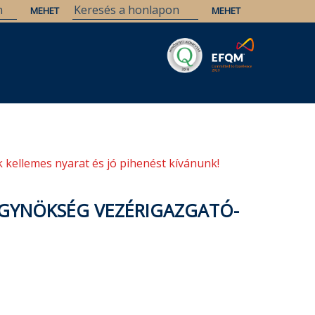
Savaria
Örökség
ELTE Könyvtárak
 kellemes nyarat és jó pihenést kívánunk!
 ÜGYNÖKSÉG VEZÉRIGAZGATÓ-