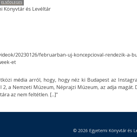
ELSŐDLEGES
i Könyvtár és Levéltár
/videok/20230126/februarban-uj-koncepcioval-rendezik-a-bu
week-et
zetközi média arról, hogy, hogy néz ki Budapest az Insta
l 2, a Nemzeti Múzeum, Néprajzi Múzeum, az adja magát. D
ra az nem feltétlen. [...]"
© 2026 Egyetemi Könyvtár és Le