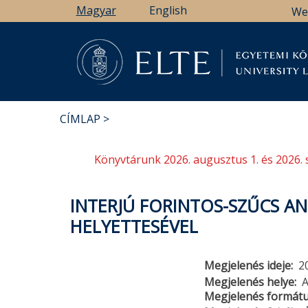
Ugrás
Magyar
English
We
a
tartalomra
Könyv
CÍMLAP
MORZSA
Könyvtárunk 2026. augusztus 1. és 2026. 
INTERJÚ FORINTOS-SZŰCS A
HELYETTESÉVEL
Megjelenés ideje
2
Megjelenés helye
A
Megjelenés formát