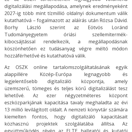
digitalizálási megállapodása, amelynek eredményeként
2027-ig több mint tízmillió oldalnyi dokumentum válik
kutathatóvá – fogalmazott az aláírás után Rózsa Dávid.
Borhy László szerint az Eötvös Loránd
Tudományegyetem óriási szellemitermék-
kibocsájtással rendelkezik, a megállapodásnak
köszönhetően ez tudásanyag végre méltó módon
hozzáférhetővé és kutathatóvá válik.
Az OSZK online tartalomszolgáltatásának egyik
alappillére Közép-Európa legnagyobb és
legjelentősebb digitalizáló központja, amely
üzemszerű, tömeges és teljes körű digitalizálást tesz
lehetővé. Az ezer négyzetméteres központ
eszközparkjának kapacitása tavaly meghaladta az évi
13 millió levilágított oldalt. A nemzeti könyvtár számára
kiemelten fontos, hogy digitalizáló kapacitásait
közhasznú projektek szolgálatába állítsa. Az
együttműködés révén az ELTE hallgatói és kutatói