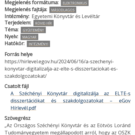
Megjelenés formátuma
ELEKTRONIKUS
Megjelenés fajtája
MÁSODLAGOS
Intézmény
Egyetemi Könyvtár és Levéltár
Terjedelem
RÖVID HÍR
Téma
GYŰJTEMÉNY
Nyelv
MAGYAR
Hatókör
INTÉZMÉNYI
Forrás helye
https://hirlevel.egov.hu/2024/06/16/a-szechenyi-
konyvtar-digitalizalja-az-elte-s-disszertaciokat-es-
szakdolgozatokat/
Csatolt fájl
A Széchényi Könyvtár digitalizálja az ELTE-s
disszertációkat és szakdolgozatokat – eGov
Hírlevél.pdf
Szövegrész
„Az Országos Széchényi Könyvtár és az Eötvös Loránd
Tudományegyetem megállapodott arról, hogy az OSZK