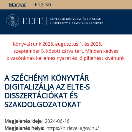
Ugrás
Magyar
English
a
tartalomra
Könyvtárunk 2026. augusztus 1. és 2026.
szeptember 5. között zárva tart. Minden kedves
olvasónknak kellemes nyarat és jó pihenést kívánunk!
A SZÉCHÉNYI KÖNYVTÁR
DIGITALIZÁLJA AZ ELTE-S
DISSZERTÁCIÓKAT ÉS
SZAKDOLGOZATOKAT
Megjelenés ideje
2024-06-16
Megjelenés helye
https://hirlevel.egov.hu/