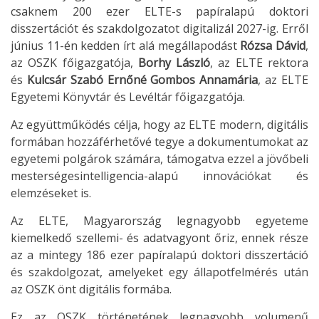
csaknem 200 ezer ELTE-s papíralapú doktori
disszertációt és szakdolgozatot digitalizál 2027-ig. Erről
június 11-én kedden írt alá megállapodást
Rózsa Dávid
,
az OSZK főigazgatója,
Borhy László
, az ELTE rektora
és
Kulcsár Szabó Ernőné Gombos Annamária
, az ELTE
Egyetemi Könyvtár és Levéltár főigazgatója.
Az együttműködés célja, hogy az ELTE modern, digitális
formában hozzáférhetővé tegye a dokumentumokat az
egyetemi polgárok számára, támogatva ezzel a jövőbeli
mesterségesintelligencia-alapú innovációkat és
elemzéseket is.
Az ELTE, Magyarország legnagyobb egyeteme
kiemelkedő szellemi- és adatvagyont őriz, ennek része
az a mintegy 186 ezer papíralapú doktori disszertáció
és szakdolgozat, amelyeket egy állapotfelmérés után
az OSZK önt digitális formába.
Ez az OSZK történetének legnagyobb volumenű