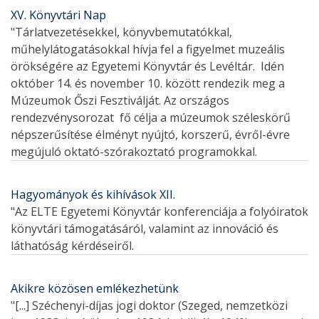
XV. Könyvtári Nap
"Tárlatvezetésekkel, könyvbemutatókkal,
műhelylátogatásokkal hívja fel a figyelmet muzeális
örökségére az Egyetemi Könyvtár és Levéltár. Idén
október 14. és november 10. között rendezik meg a
Múzeumok Őszi Fesztiválját. Az országos
rendezvénysorozat fő célja a múzeumok széleskörű
népszerűsítése élményt nyújtó, korszerű, évről-évre
megújuló oktató-szórakoztató programokkal.
Hagyományok és kihívások XII.
"Az ELTE Egyetemi Könyvtár konferenciája a folyóiratok
könyvtári támogatásáról, valamint az innováció és
láthatóság kérdéseiről.
Akikre közösen emlékezhetünk
"[...] Széchenyi-díjas jogi doktor (Szeged, nemzetközi