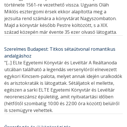
története 1561-re vezethető vissza. Ugyanis Oláh
Miklós esztergomi érsek ekkor alapította meg a
jezsuita rend számára a könyvtárat Nagyszombaton.
Majd a könyvtár később Pestre költözött, s a XIX.
század közepén már évente 35 ezer olvasó látogatta.
Szerelmes Budapest: Titkos sétaútvonal romantikus
andalgáshoz
"[...] ELte Egyetemi Könyvtár és Levéltár A Reáltanoda
utcában található a legendás versenylóról elnevezett
egykori Kincsem-palota, melyet annak idején uralkodók
és arisztokraták is látogattak. Sétáljatok el mellette,
egészen a sarki ELTE Egyetemi Könyvtár és Levéltár
neoreneszánsz épületéig, amit nyitvatartási időben
(hétfőtől szombatig 10:00 és 22:00 óra között) belülről
is szemügyre vehettek.