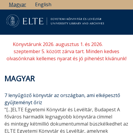
Ugrás
Magyar
English
a
tartalomra
Könyvtárunk 2026. augusztus 1. és 2026.
szeptember 5. között zárva tart. Minden kedves
olvasónknak kellemes nyarat és jó pihenést kívánunk!
MAGYAR
7 lenyűgöző könyvtár az országban, ami elképesztő
gyűjteményt őriz
"[...]ELTE Egyetemi Könyvtár és Levéltár, Budapest A
főváros harmadik legnagyobb könyvtára címmel
és mintegy kétmillió dokumentummal büszkélkedhet az
ELTE Egyetemi Könyvtár és Levéltár, amelynek