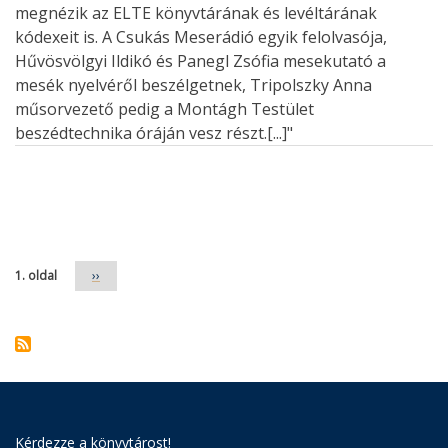
megnézik az ELTE könyvtárának és levéltárának
kódexeit is. A Csukás Meserádió egyik felolvasója,
Hűvösvölgyi Ildikó és Panegl Zsófia mesekutató a
mesék nyelvéről beszélgetnek, Tripolszky Anna
műsorvezető pedig a Montágh Testület
beszédtechnika óráján vesz részt.[...]"
Oldalszámozás
1. oldal
Következő
››
oldal
Kérdezze a könyvtárost!