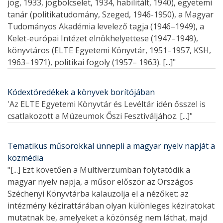
jog, 1933, jogbölcselet, 1934, habilitált, 1940), egyetemi
tanár (politikatudomány, Szeged, 1946-1950), a Magyar
Tudományos Akadémia levelező tagja (1946–1949), a
Kelet-európai Intézet elnökhelyettese (1947–1949),
könyvtáros (ELTE Egyetemi Könyvtár, 1951–1957, KSH,
1963–1971), politikai fogoly (1957– 1963). [...]"
Kódextöredékek a könyvek borítójában
'Az ELTE Egyetemi Könyvtár és Levéltár idén ősszel is
csatlakozott a Múzeumok Őszi Fesztiváljához. [...]"
Tematikus műsorokkal ünnepli a magyar nyelv napját a
közmédia
"[...] Ezt követően a Multiverzumban folytatódik a
magyar nyelv napja, a műsor először az Országos
Széchenyi Könyvtárba kalauzolja el a nézőket: az
intézmény kézirattárában olyan különleges kéziratokat
mutatnak be, amelyeket a közönség nem láthat, majd