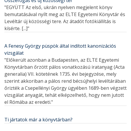
Összefogás és új közösségi tér
"EGYÜTT Az első, ukrán nyelven megjelent könyv
bemutatásával nyílt meg az ELTE Egyetemi Könyvtár és
Levéltár új közösségi tere. Az átadót fotókiállítás is
kísérte. [...]"
A Fenesy György püspök által indított kanonizációs
vizsgálat
"Előkerült azonban a Budapesten, az ELTE Egyetemi
Könyvtárban őrzött pálos vonatkozású iratanyag (Acta
generalia) VII. kötetének 1735. évi bejegyzése, mely
szerint akkoriban a pálos rend bécsújhelyi levéltárában
őrizték a Csepellényi György ügyében 1689-ben végzett
vizsgálat anyagát, tehát elképzelhető, hogy nem jutott
el Rómába az eredeti."
Ti jártatok már a könyvtárban?