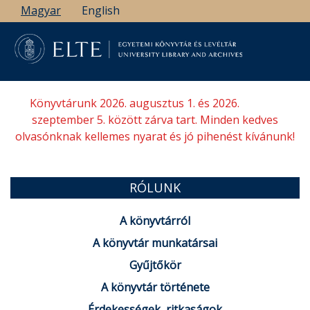
Ugrás
Magyar
English
a
tartalomra
Könyvtárunk 2026. augusztus 1. és 2026.
szeptember 5. között zárva tart. Minden kedves
olvasónknak kellemes nyarat és jó pihenést kívánunk!
RÓLUNK
A könyvtárról
A könyvtár munkatársai
Gyűjtőkör
A könyvtár története
Érdekességek, ritkaságok