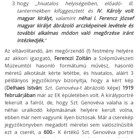
hogy
„hivatalos helyiségeiben, előadó- ill.
tantermekben kifüggesztett és
IV. Károly volt
magyar királyt,
valamint
néhai I. Ferencz József
magyar királyt ábrázoló arczképeinek levétele és
további alkalmas módon való megőrzése iránt
intézkedjék.
”
Az eltávolítandó, ám megőrzendő (!) festmény helyére
az akkori igazgató,
Ferenczi Zoltán
a Szépművészeti
Múzeumtól hasonló formátumú művész, hasonló
méretű alkotását kérte letétbe, és hivatalos, aláírt 3
példányos jegyzőkönyv bizonyítja, hogy a kért kép
(
Delhaes István:
Szt. Genovéva
-t ábrázoló képe)
1919
február
j
ában
már az EK épületében volt. A királyportré
lekerült a falról, de, hogy Szt. Genovéva valaha is a
néhai uralkodó képmásának helyére került volna,
ebben már nem vagyunk ilyen biztosak. Már a cserekép
jegyzőkönyvben megadott méretei sem valószínűsítik
ezt a cserét, a
600.-
K értékű Szt. Genovéva portré