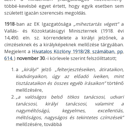
többé-kevésbé egyet értett, hogy egyik esetben sem
született igazán szerencsés megoldás.
1918
-ban az EK Igazgatósága
„miheztartás végett”
a
Vallás- és Közoktatásügyi Miniszternek (1918. évi
14,490. eln. sz. körrendelete a királyi jelzőnek, a
címzéseknek és a királyképeknek mellőzése tárgyában.
Megjelent a
Hivatalos Közlöny 1918/28. számában, pp.
614.
)
november 30
.-i körlevele szerint felszólíttatott;
a
„királyi”
jelző „
felterjesztéseiken, átirataikon,
kiadványaikon, úgy az előadó íveiken, mint
tisztázataikon és összes egyéb írásaikon”
történő
mellőzésére,
„a valóságos belső titkos tanácsosi, udvari
tanácsosi, királyi tanácsosi, valamint a
nagyméltóságú, kegyelmes, excellentiás,
méltóságos, nagyságos és tekintetes czímzések”
mellőzésére, továbbá