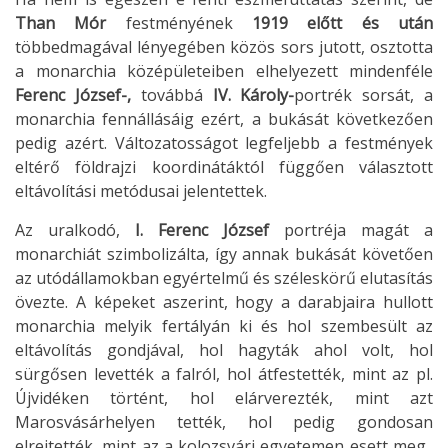
Than Mór
festményének
1919 előtt és után
többedmagával lényegében közös sors jutott, osztotta
a monarchia középületeiben elhelyezett mindenféle
Ferenc József-,
továbbá
IV. Károly-
portrék sorsát, a
monarchia fennállásáig ezért, a bukását következően
pedig azért. Változatosságot legfeljebb a festmények
eltérő földrajzi koordinátáktól függően választott
eltávolítási metódusai jelentettek.
Az uralkodó,
I. Ferenc József
portréja magát a
monarchiát szimbolizálta, így annak bukását követően
az utódállamokban egyértelmű és széleskörű elutasítás
övezte. A képeket aszerint, hogy a darabjaira hullott
monarchia melyik fertályán ki és hol szembesült az
eltávolítás gondjával, hol hagyták ahol volt, hol
sürgősen levették a falról, hol átfestették, mint az pl.
Újvidéken történt, hol elárverezték, mint azt
Marosvásárhelyen tették, hol pedig gondosan
elrejtették, mint az a kolozsvári egyetemen esett meg.