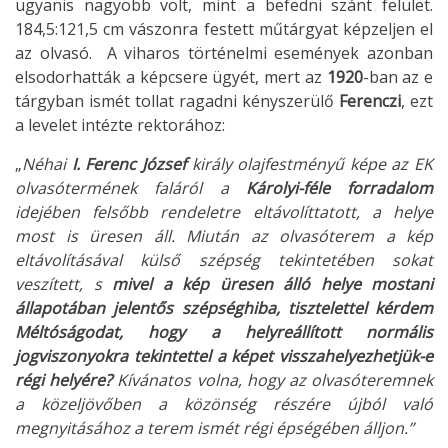
ugyanis nagyobb volt, mint a befedni szánt felület.
184,5:121,5 cm vászonra festett műtárgyat képzeljen el
az olvasó. A viharos történelmi események azonban
elsodorhatták a képcsere ügyét, mert az
1920
-ban az e
tárgyban ismét tollat ragadni kényszerülő
Ferenczi
, ezt
a levelet intézte rektorához:
„
Néhai
I. Ferenc József
király olajfestményű képe az EK
olvasótermének faláról a
Károlyi-féle forradalom
idejében felsőbb rendeletre eltávolíttatott, a helye
most is üresen áll. Miután az olvasóterem a kép
eltávolításával külső szépség tekintetében sokat
veszített, s
mivel a kép üresen álló helye mostani
állapotában jelentős szépséghiba, tisztelettel kérdem
Méltóságodat, hogy a helyreállított normális
jogviszonyokra tekintettel a képet visszahelyezhetjük-e
régi helyére?
Kívánatos volna, hogy az olvasóteremnek
a közeljövőben a közönség részére újból való
megnyitásához a terem ismét régi épségében álljon.”