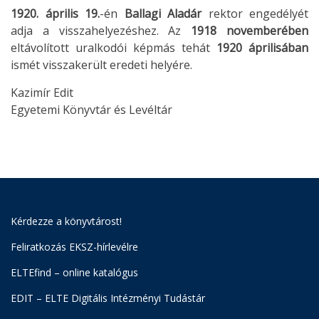
1920. április 19.
-én
Ballagi Aladár
rektor engedélyét
adja a visszahelyezéshez. Az
1918 novemberében
eltávolított uralkodói képmás tehát
1920 áprilisában
ismét visszakerült eredeti helyére.
Kazimír Edit
Egyetemi Könyvtár és Levéltár
Kérdezze a könyvtárost!
Feliratkozás EKSZ-hírlevélre
ELTEfind – online katalógus
EDIT – ELTE Digitális Intézményi Tudástár