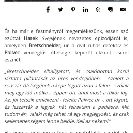
És ha már e festményről megemlékezünk, essen szó
ezúttal
Hasek
Svejk
jének nevezetes epizódjáról is,
amelyben
Bretschneider,
úr a civil ruhás detektív és
Palivec
vendéglős őfelsége képéről ekként cserél
eszmét:
„Bretschneider elhallgatott, és csalódottan körül
jártatta pillantását az üres vendéglőben.
- Azelőtt a
császár őfelségének a képe lógott azon a falon - szólalt
meg egy idő múlva -, éppen ott, ahol most a tükör lóg.
Az, jól tetszik emlékezni - felelte Palivec úr -, ott lógott,
és leszarták a legyek, hát felraktam a padlásra. Mit
tudom én, valaki még tehet rá egy megjegyzést, és csak
kellemetlenségem lenne belőle. Kell az nekem?”
Ha nem is egészen e fenti eszmefuttatás szerint, de