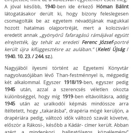
A jóval később,
1940
-ben ide érkező
Hóman Bálint
látogatásakor derült ki, hogy bizony feleslegesen
csomagolták be az egyetem névadójának magukkal
hozott hatalmas olajportréját, mert a kolozsvári
eredetit annak
„gyönyörű fafaragású rámájával együtt
elrejtették, így tehát az eredeti
Ferenc József
-portré
került újra kifüggesztésre az aulában.”
(
Keleti Újság
/
1940. 10. 23. / 244. sz.
).
Nagyjából ilyesmi történt az Egyetemi Könyvtár
nagyolvasójában lévő Than-festménnyel is, mégpedig
két alkalommal. Egyszer
1918/19
-ben, egyszer pedig
1945
után, azzal a szerencsés véletlen okozta
különbséggel, hogy míg
1919
-ben eltávolításra, addig
1945
után az uralkodói képmás mindössze arra
ítéltetett, hogy „takarásba”, drapéria mögé kerüljön, a
drapériára pedig, változó idők változó szavát követve,
először a Rákosi-, később a Kádár- címer került. Abban
azért a mindenkori „hallgatólagos közvélemény”