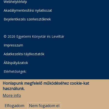
Webhelytérkép
Akadálymentesítési nyilatkozat
Bejelentkezés szerkesztőknek
© 2026 Egyetemi Könyvtár és Levéltár
Impresszum
Adatkezelési tájékoztatók
Álláspályázatok
Elérhetőségek:
Egyetemi Könyvtár
Honlapunk megfelelő működéséhez cookie-kat
Levéltár
használunk.
Savaria Könyvtár és Levéltár (Szombathely)
More info
Elfogadom
Nem fogadom el