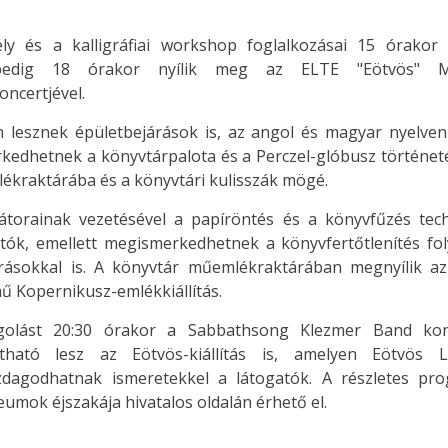
y és a kalligráfiai workshop foglalkozásai 15 órakor 
pedig 18 órakor nyílik meg az ELTE "Eötvös" Mű
ncertjével.
 lesznek épületbejárások is, az angol és magyar nyelven
kedhetnek a könyvtárpalota és a Perczel-glóbusz történeté
ékraktárába és a könyvtári kulisszák mögé.
átorainak vezetésével a papíröntés és a könyvfűzés techni
tók, emellett megismerkedhetnek a könyvfertőtlenítés fol
árásokkal is. A könyvtár műemlékraktárában megnyílik az
mű Kopernikusz-emlékkiállítás.
golást 20:30 órakor a Sabbathsong Klezmer Band konce
tható lesz az Eötvös-kiállítás is, amelyen Eötvös L
dagodhatnak ismeretekkel a látogatók. A részletes pr
umok éjszakája hivatalos oldalán érhető el.