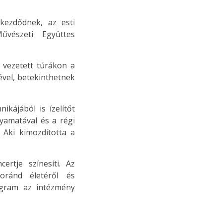
kezdődnek, az esti
vészeti Együttes
 vezetett túrákon a
vel, betekinthetnek
kájából is ízelítőt
yamatával és a régi
 Aki kimozdította a
rtje színesíti. Az
oránd életéről és
ogram az intézmény