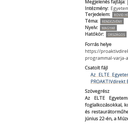
Megjelenés fajtája
Intézmény
Egyetem
Terjedelem
RÖVID HÍ
Téma
RENDEZVÉNY
Nyelv
MAGYAR
Hatókör
ORSZÁGOS
Forrás helye
https://proaktivdir
programmal-varja-a
Csatolt fájl
Az ELTE Egyetem
PROAKTIVdirekt É
Szövegrész
Az ELTE Egyetemi
foglalkozásokkal, ko
és restaurátorműhel
június 22-én, a Múz