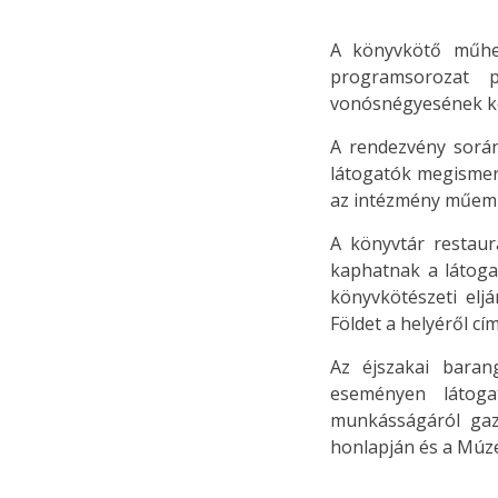
A könyvkötő műhel
programsorozat 
vonósnégyesének ko
A rendezvény során
látogatók megismer
az intézmény műeml
A könyvtár restaur
kaphatnak a látoga
könyvkötészeti elj
Földet a helyéről cí
Az éjszakai baran
eseményen látoga
munkásságáról gaz
honlapján és a Múze