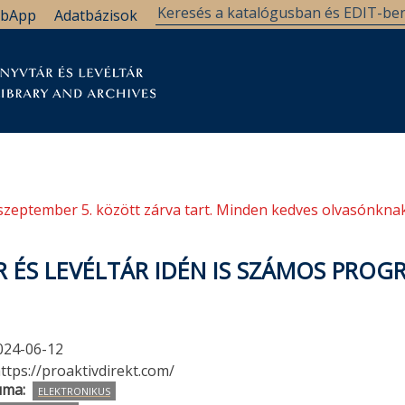
bApp
Adatbázisok
tár
Kutatástámogatás
Levéltár
Támogatás
szeptember 5. között zárva tart. Minden kedves olvasónknak
R ÉS LEVÉLTÁR IDÉN IS SZÁMOS PROG
024-06-12
ttps://proaktivdirekt.com/
uma
ELEKTRONIKUS