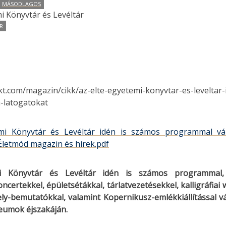
MÁSODLAGOS
i Könyvtár és Levéltár
R
ekt.com/magazin/cikk/az-elte-egyetemi-konyvtar-es-leveltar
-latogatokat
i Könyvtár és Levéltár idén is számos programmal vár
letmód magazin és hírek.pdf
 Könyvtár és Levéltár idén is számos programmal
ncertekkel, épületsétákkal, tárlatvezetésekkel, kalligráfia
y-bemutatókkal, valamint Kopernikusz-emlékkiállítással v
eumok éjszakáján.