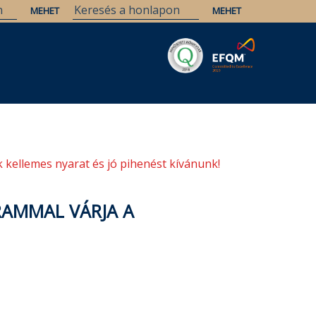
Savaria
Örökség
ELTE Könyvtárak
 kellemes nyarat és jó pihenést kívánunk!
RAMMAL VÁRJA A