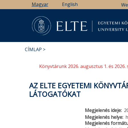
Ugrás
Magyar
English
We
a
tartalomra
Könyv
CÍMLAP
MORZSA
Könyvtárunk 2026. augusztus 1. és 2026. 
AZ ELTE EGYETEMI KÖNYVTÁ
LÁTOGATÓKAT
Megjelenés ideje
2
Megjelenés helye
h
Megjelenés formát