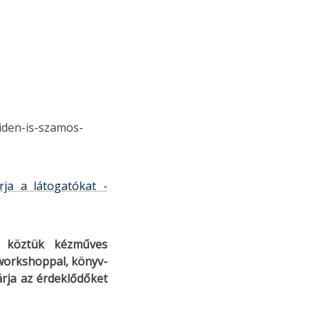
-iden-is-szamos-
ja a látogatókat -
, köztük kézműves
i workshoppal, könyv-
árja az érdeklődőket