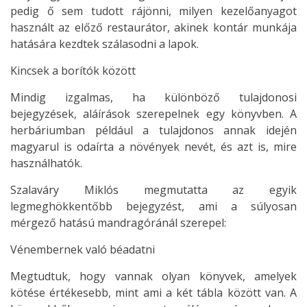
pedig ő sem tudott rájönni, milyen kezelőanyagot
használt az előző restaurátor, akinek kontár munkája
hatására kezdtek szálasodni a lapok.
Kincsek a borítók között
Mindig izgalmas, ha különböző tulajdonosi
bejegyzések, aláírások szerepelnek egy könyvben. A
herbáriumban például a tulajdonos annak idején
magyarul is odaírta a növények nevét, és azt is, mire
használhatók.
Szalaváry Miklós megmutatta az egyik
legmeghökkentőbb bejegyzést, ami a súlyosan
mérgező hatású mandragóránál szerepel:
Vénembernek való béadatni
Megtudtuk, hogy vannak olyan könyvek, amelyek
kötése értékesebb, mint ami a két tábla között van. A