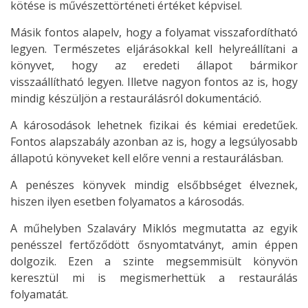
kötése is művészettörténeti értéket képvisel.
Másik fontos alapelv, hogy a folyamat visszafordítható
legyen. Természetes eljárásokkal kell helyreállítani a
könyvet, hogy az eredeti állapot bármikor
visszaállítható legyen. Illetve nagyon fontos az is, hogy
mindig készüljön a restaurálásról dokumentáció.
A károsodások lehetnek fizikai és kémiai eredetűek.
Fontos alapszabály azonban az is, hogy a legsúlyosabb
állapotú könyveket kell előre venni a restaurálásban.
A penészes könyvek mindig elsőbbséget élveznek,
hiszen ilyen esetben folyamatos a károsodás.
A műhelyben Szalaváry Miklós megmutatta az egyik
penésszel fertőződött ősnyomtatványt, amin éppen
dolgozik. Ezen a szinte megsemmisült könyvön
keresztül mi is megismerhettük a restaurálás
folyamatát.