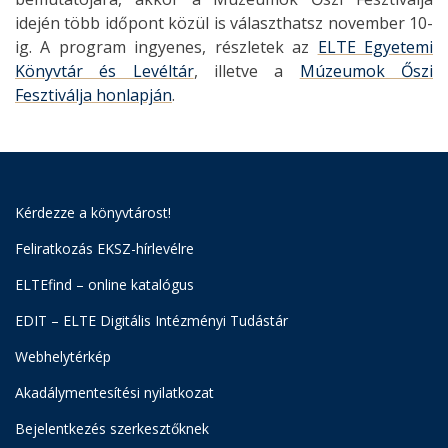
idején több időpont közül is választhatsz november 10-
ig. A program ingyenes, részletek az
ELTE Egyetemi
Könyvtár és Levéltár
, illetve a
Múzeumok Őszi
Fesztiválja honlapján
.
Kérdezze a könyvtárost!
Feliratkozás EKSZ-hírlevélre
ELTEfind – online katalógus
EDIT – ELTE Digitális Intézményi Tudástár
Webhelytérkép
Akadálymentesítési nyilatkozat
Bejelentkezés szerkesztőknek