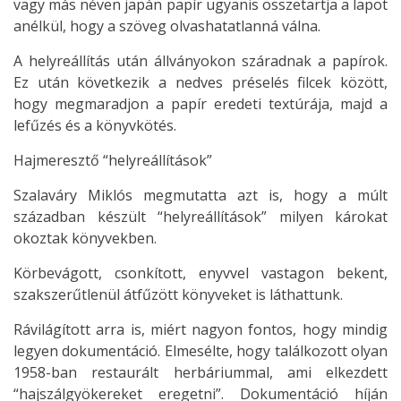
vagy más néven japán papír ugyanis összetartja a lapot
anélkül, hogy a szöveg olvashatatlanná válna.
A helyreállítás után állványokon száradnak a papírok.
Ez után következik a nedves préselés filcek között,
hogy megmaradjon a papír eredeti textúrája, majd a
lefűzés és a könyvkötés.
Hajmeresztő “helyreállítások”
Szalaváry Miklós megmutatta azt is, hogy a múlt
században készült “helyreállítások” milyen károkat
okoztak könyvekben.
Körbevágott, csonkított, enyvvel vastagon bekent,
szakszerűtlenül átfűzött könyveket is láthattunk.
Rávilágított arra is, miért nagyon fontos, hogy mindig
legyen dokumentáció. Elmesélte, hogy találkozott olyan
1958-ban restaurált herbáriummal, ami elkezdett
“hajszálgyökereket eregetni”. Dokumentáció híján