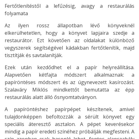
Fertőtlenítéstől a lefűzésig, avagy a restaurálás
folyamata
Az ilyen rossz állapotban lévő könyveknél
elkerülhetetlen, hogy a könyvet lapjaira szedje a
restaurátor. Ezt követően az oldalakat különböző
vegyszerek segítségével kádakban fertőtlenítik, majd
tisztítják és savtalanítják.
Ezek után kezdődhet el a papír helyreállítása.
Alapvetően kétfajta módszert alkalmaznak: a
papíröntéses módszert és az úgynevezett kasírozást.
Szalaváry Miklós mindkettőt bemutatta az épp
restaurálás alatt álló ősnyomtatványon.
A papíröntéshez papírpépet készítenek, amivel
tulajdonképpen befoltozzák a sérült könyvet egy
speciális áteresztő asztalon. A pépet keverésekor
mindig a papír eredeti színéhez próbálják megfesteni. A