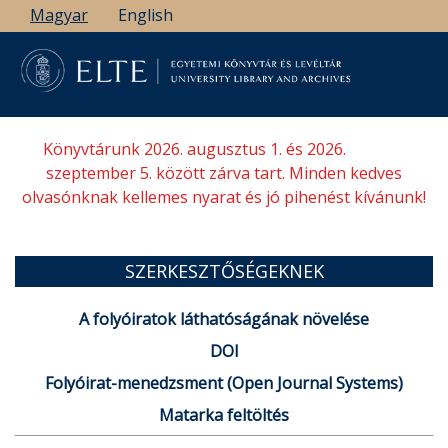
Ugrás
Magyar
English
a
tartalomra
Könyvtárunk 2026. augusztus 1. és 2026.
szeptember 5. között zárva tart. Minden kedves
olvasónknak kellemes nyarat és jó pihenést kívánunk!
SZERKESZTŐSÉGEKNEK
A folyóiratok láthatóságának növelése
DOI
Folyóirat-menedzsment (Open Journal Systems)
Matarka feltöltés