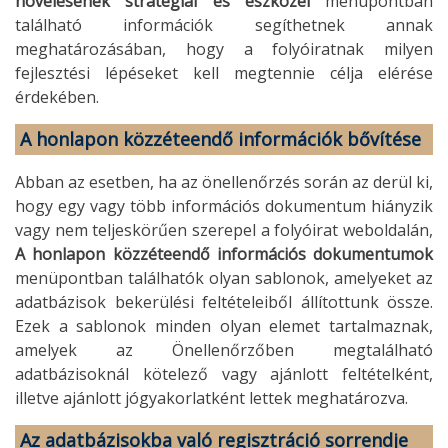
növelésének stratégiái és eszközei
menüpontban
található információk segíthetnek annak
meghatározásában, hogy a folyóiratnak milyen
fejlesztési lépéseket kell megtennie célja elérése
érdekében.
A honlapon közzéteendő információk bővítése
Abban az esetben, ha az önellenőrzés során az derül ki,
hogy egy vagy több információs dokumentum hiányzik
vagy nem teljeskörűen szerepel a folyóirat weboldalán,
A honlapon közzéteendő információs dokumentumok
menüpontban találhatók olyan sablonok, amelyeket az
adatbázisok bekerülési feltételeiből állítottunk össze.
Ezek a sablonok minden olyan elemet tartalmaznak,
amelyek az Önellenőrzőben megtalálható
adatbázisoknál kötelező vagy ajánlott feltételként,
illetve ajánlott jógyakorlatként lettek meghatározva.
Az adatbázisokba való regisztráció sorrendje