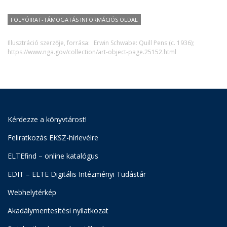
FOLYÓIRAT-TÁMOGATÁS INFORMÁCIÓS OLDAL
Illusztráció szerzője, forrása:
Erwin Schwabe: Quill Pens (c. 1936);
https://www.nga.gov/collection/art-object-page.25152.html
Kérdezze a könyvtárost!
Feliratkozás EKSZ-hírlevélre
ELTEfind – online katalógus
EDIT – ELTE Digitális Intézményi Tudástár
Webhelytérkép
Akadálymentesítési nyilatkozat