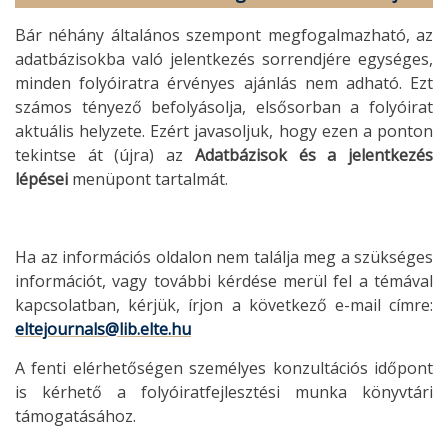
Bár néhány általános szempont megfogalmazható, az
adatbázisokba való jelentkezés sorrendjére egységes,
minden folyóiratra érvényes ajánlás nem adható. Ezt
számos tényező befolyásolja, elsősorban a folyóirat
aktuális helyzete. Ezért javasoljuk, hogy ezen a ponton
tekintse át (újra) az
Adatbázisok és a jelentkezés
lépései
menüpont tartalmát.
Ha az információs oldalon nem találja meg a szükséges
információt, vagy további kérdése merül fel a témával
kapcsolatban, kérjük, írjon a következő e-mail címre:
eltejournals@lib.elte.hu
A fenti elérhetőségen személyes konzultációs időpont
is kérhető a folyóiratfejlesztési munka könyvtári
támogatásához.