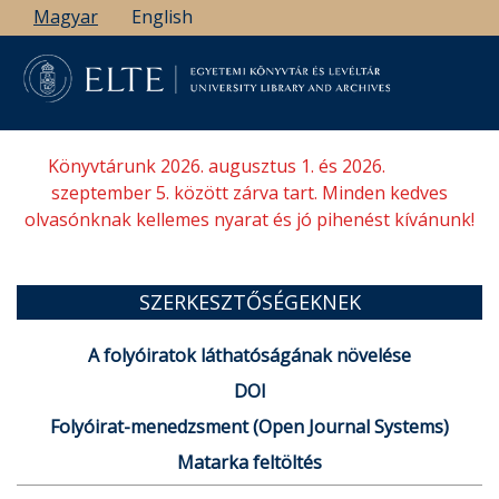
Ugrás
Magyar
English
a
tartalomra
Könyvtárunk 2026. augusztus 1. és 2026.
szeptember 5. között zárva tart. Minden kedves
olvasónknak kellemes nyarat és jó pihenést kívánunk!
SZERKESZTŐSÉGEKNEK
A folyóiratok láthatóságának növelése
DOI
Folyóirat-menedzsment (Open Journal Systems)
Matarka feltöltés