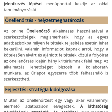
jelentkezés lépései
menüponttal kezdje az oldal
tanulmányozását.
Önellenőrzés - helyzetmeghatározás
Az online
Önellenőrző
alkalmazás használatával a
szerkesztőségek megismerhetik, hogy az egyes
adatbázisokba milyen feltételek teljesítése esetén lehet
bekerülni, valamin információt kapnak arról, hogy a
kötelezően elvárt és ajánlott feltételek közül a folyóirat
az önellenőrzés idején hány kritériumnak felel meg. Az
alkalmazás lehetőséget biztosít a kollaboratív
munkára, az űrlapot egyszerre több felhasználó is
szerkesztheti.
Fejlesztési stratégia kidolgozása
Miután az önellenőrzést egy vagy akár valamennyi
elérhető adatbázison elvégezték,
A láthatóság