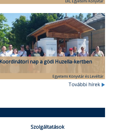
programsorozata
EKL Egyetemi Könyvtár
Koordinátori nap a gödi Huzella-kertben
Egyetemi Könyvtár és Levéltár
További hírek
Szolgáltatások