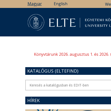
Ugrás
Magyar
English
We
a
tartalomra
Könyv
Könyvtárunk 2026. augusztus 1. és 2026. 
KATALÓGUS (ELTEFIND)
HÍREK