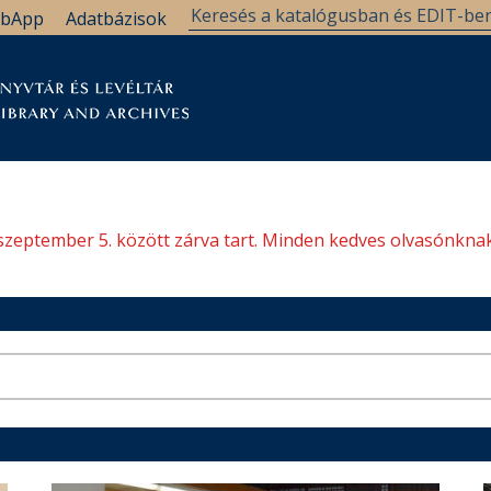
bApp
Adatbázisok
tár
Kutatástámogatás
Levéltár
Támogatás
szeptember 5. között zárva tart. Minden kedves olvasónknak