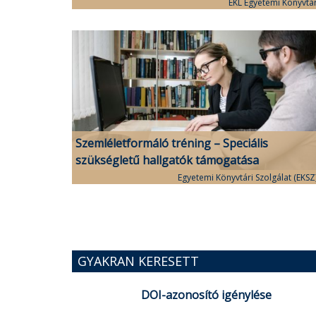
EKL Egyetemi Könyvtá
Szemléletformáló tréning – Speciális
szükségletű hallgatók támogatása
Egyetemi Könyvtári Szolgálat (EKSZ
GYAKRAN KERESETT
DOI-azonosító igénylése