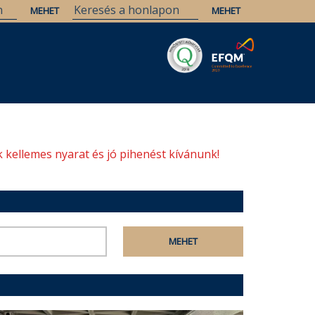
Savaria
Örökség
ELTE Könyvtárak
 kellemes nyarat és jó pihenést kívánunk!