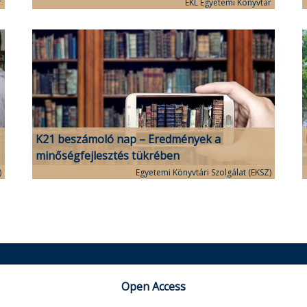
r
EKL Egyetemi Könyvtár
K21 beszámoló nap – Eredmények a
minőségfejlesztés tükrében
)
Egyetemi Könyvtári Szolgálat (EKSZ)
Open Access