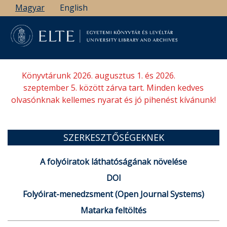
Ugrás
Magyar
English
a
tartalomra
Könyvtárunk 2026. augusztus 1. és 2026.
szeptember 5. között zárva tart. Minden kedves
olvasónknak kellemes nyarat és jó pihenést kívánunk!
SZERKESZTŐSÉGEKNEK
A folyóiratok láthatóságának növelése
DOI
Folyóirat-menedzsment (Open Journal Systems)
Matarka feltöltés