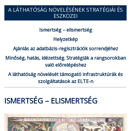
A LÁTHATÓSÁG NÖVELÉSÉNEK STRATÉGIÁI ÉS
ESZKÖZEI
Ismertség – elismertség
Helyzetkép
Ajánlás az adatbázis-regisztrációk sorrendjéhez
Minőség, hatás, idézettség. Stratégiák a rangsorokban
való előrelépéshez
A láthatóság növelését támogató infrastruktúrák és
szolgáltatások az ELTE-n
ISMERTSÉG – ELISMERTSÉG