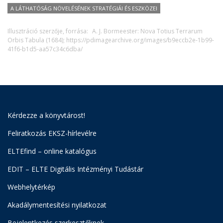
A LÁTHATÓSÁG NÖVELÉSÉNEK STRATÉGIÁI ÉS ESZKÖZEI
Illusztráció szerzője, forrása:
A. J. Bormeester: Nova Totius Terrarum
Orbis Tabula (1684); https://pdimagearchive.org/images/b9eccb2e-1b99-
41f6-b1d5-aa57c34c6dba/
Kérdezze a könyvtárost!
Feliratkozás EKSZ-hírlevélre
ELTEfind – online katalógus
EDIT – ELTE Digitális Intézményi Tudástár
Webhelytérkép
Akadálymentesítési nyilatkozat
Bejelentkezés szerkesztőknek