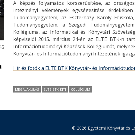
A képzés folyamatos korszerűsítése, az országos s
intézményi vélemények egységesítése érdekébe
Tudományegyetem, az Eszterházy Károly Főiskola
Tudományegyetem, a Szegedi Tudományegyetem, 
Kollégiuma, az Informatikai és Könyvtári Szövetsé
képviselői 2015. március 24-én az ELTE BTK-n tart
Információtudományi Képzések Kollégiumát, melynek e
:45
Könyvtár- és Információtudományi Intézetének igazgat
Hír és fotók a ELTE BTK Könyvtár- és Információtudo
MEGALAKULÁS
ELTE-BTK-KITI
KOLLÉGIUM
© 2026 Egyetemi Könyvtár és Le