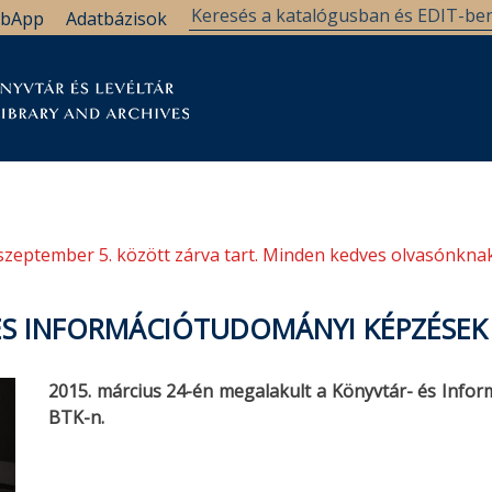
bApp
Adatbázisok
tár
Kutatástámogatás
Levéltár
Támogatás
szeptember 5. között zárva tart. Minden kedves olvasónknak
ÉS INFORMÁCIÓTUDOMÁNYI KÉPZÉSEK
2015. március 24-én megalakult a Könyvtár- és Info
BTK-n.