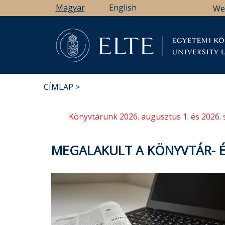
Ugrás
Magyar
English
We
a
tartalomra
Könyv
CÍMLAP
MORZSA
Könyvtárunk 2026. augusztus 1. és 2026. 
MEGALAKULT A KÖNYVTÁR- 