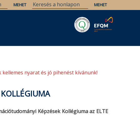
Savaria
Örökség
ELTE Könyvtárak
 kellemes nyarat és jó pihenést kívánunk!
 KOLLÉGIUMA
rmációtudományi Képzések Kollégiuma az ELTE