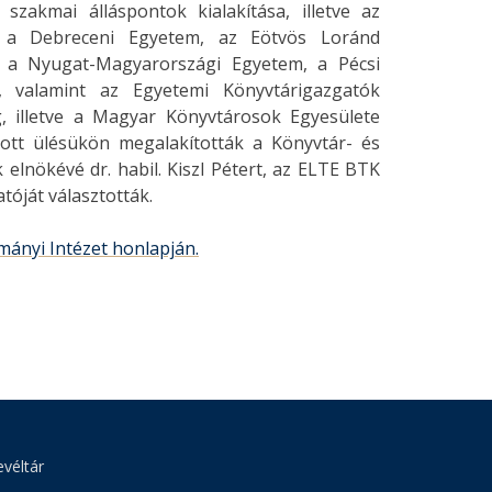
zakmai álláspontok kialakítása, illetve az
n a Debreceni Egyetem, az Eötvös Loránd
, a Nyugat-Magyarországi Egyetem, a Pécsi
valamint az Egyetemi Könyvtárigazgatók
g, illetve a Magyar Könyvtárosok Egyesülete
ott ülésükön megalakították a Könyvtár- és
lnökévé dr. habil. Kiszl Pétert, az ELTE BTK
óját választották.
mányi Intézet honlapján.
véltár