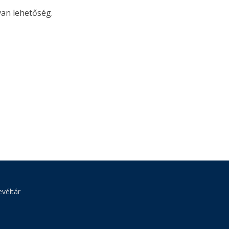
van lehetőség.
véltár