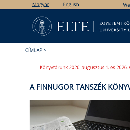
Ugrás
Magyar
English
We
a
tartalomra
Könyv
CÍMLAP
MORZSA
Könyvtárunk 2026. augusztus 1. és 2026. 
A FINNUGOR TANSZÉK KÖNY