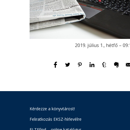
2019. július 1., hétfő – 09
Kérdezze a könyvtárost!
Feliratkozás EKSZ-hírlevélre
ELTEfind – online katalógus