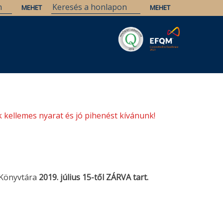
Savaria
Örökség
ELTE Könyvtárak
 kellemes nyarat és jó pihenést kívánunk!
 Könyvtára
2019. július 15-től ZÁRVA tart.