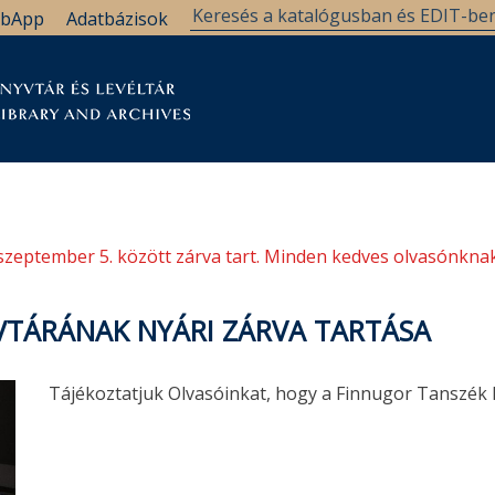
bApp
Adatbázisok
tár
Kutatástámogatás
Levéltár
Támogatás
szeptember 5. között zárva tart. Minden kedves olvasónknak
VTÁRÁNAK NYÁRI ZÁRVA TARTÁSA
Tájékoztatjuk Olvasóinkat, hogy a Finnugor Tanszék