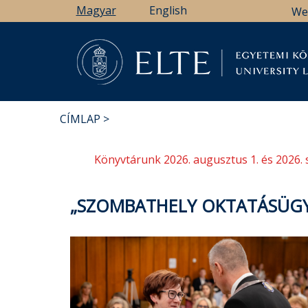
Ugrás
Magyar
English
We
a
tartalomra
Könyv
CÍMLAP
MORZSA
Könyvtárunk 2026. augusztus 1. és 2026. 
„SZOMBATHELY OKTATÁSÜGYÉ