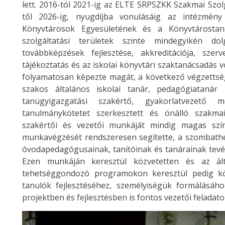
lett. 2016-tól 2021-ig az ELTE SRPSZKK Szakmai Szo
től 2026-ig, nyugdíjba vonulásáig az intézmény
Könyvtárosok Egyesületének és a Könyvtárostan
szolgáltatási területek szinte mindegyikén d
továbbképzések fejlesztése, akkreditációja, sze
tájékoztatás és az iskolai könyvtári szaktanácsadás 
folyamatosan képezte magát, a következő végzettség
szakos általános iskolai tanár, pedagógiatanár 
tanügyigazgatási szakértő, gyakorlatvezető 
tanulmánykötetet szerkesztett és önálló szakmai
szakértői és vezetői munkáját mindig magas színv
munkavégzését rendszeresen segítette, a szombathe
óvodapedagógusainak, tanítóinak és tanárainak tevék
Ezen munkáján keresztül közvetetten és az ált
tehetséggondozó programokon keresztül pedig kö
tanulók fejlesztéséhez, személyiségük formálásáh
projektben és fejlesztésben is fontos vezetői feladato