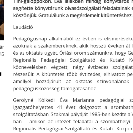
Tini-galoppokon. Éva lélekben mindig könyvtáros
segítette könyvtárunk olvasószolgálati feladatainak
köszönjük. Gratulálunk a megérdemelt kitüntetéshez.
Laudáció
Pedagógusnap alkalmából ez évben is elismeréseke
azoknak a szakembereknek, akik hosszú éveken át k
ár
és az oktatás ügyét. Óriási öröm számunkra, hogy Ge
45
Regionális Pedagógiai Szolgáltató és Kutató 
köznevelésben végzett, négy évtizedes szolgála
részesült. A kitüntetés több évtizedes, elhivatott 
amellyel hozzájárult az oktatás színvonalának
pedagógusközösség támogatásához.
Gerölyné Kölkedi Éva Marianna pedagógiai sz
igazgatóhelyettes 41 évet dolgozott a szombat
szolgáltatásban. Szakmai pályáját 1985-ben kezdte a
ban – amikor az intézet feladatai a szombathelyi 
Regionális Pedagógiai Szolgáltató és Kutató Közpo