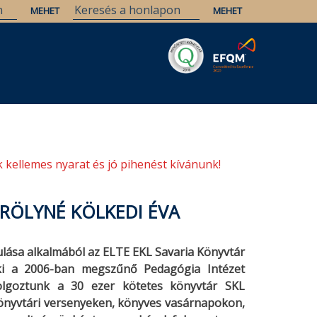
Savaria
Örökség
ELTE Könyvtárak
 kellemes nyarat és jó pihenést kívánunk!
RÖLYNÉ KÖLKEDI ÉVA
ása alkalmából az ELTE EKL Savaria Könyvtár
aki a 2006-ban megszűnő Pedagógia Intézet
olgoztunk a 30 ezer kötetes könyvtár SKL
önyvtári versenyeken, könyves vasárnapokon,