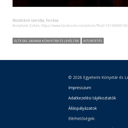
Illusztráció szerzője, forrása:
Bonyhádi Zoltán, https://www.facebook.com/photo?fbid=151990657
ELTE EKL SAVARIA KÖNYVTÁR ÉS LEVÉLTÁR
KITÜNTETÉS
© 2026 Egyetemi Könyvtár és Le
Impresszum
Adatkezelési tájékoztatók
Álláspályázatok
Elérhetőségek: