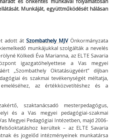
 maradt és önkéntes munkával folyamatosan
 ellátását. Munkáját, együttműködését hálásan
t adott át
Szombathely MJV
Önkormányzata
iemelkedő munkájukkal szolgálták a nevelés
rölyné Kölkedi Éva Marianna, az ELTE Savaria
Központ igazgatóhelyettese a Vas megyei
táért „Szombathely Oktatásügyéért” díjban
pedagógiai és szakmai tevékenységét méltatja,
 emeléséhez, az értékközvetítéshez és a
akértő, szaktanácsadó mesterpedagógus,
helyi és a Vas megyei pedagógiai-szakmai
 Vas Megyei Pedagógiai Intézetben, majd 2006-
felsőoktatáshoz kerültek – az ELTE Savaria
ntnak és jogelőd intézményeinek munkatársa