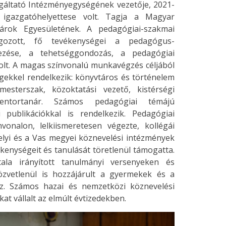
lgáltató Intézményegységének vezetője, 2021-
 igazgatóhelyettese volt. Tagja a Magyar
árok Egyesületének. A pedagógiai-szakmai
olgozott, fő tevékenységei a pedagógus-
rvezése, a tehetséggondozás, a pedagógiai
volt. A magas színvonalú munkavégzés céljából
ekkel rendelkezik: könyvtáros és történelem
mesterszak, közoktatási vezető, kistérségi
mentortanár. Számos pedagógiai témájú
 publikációkkal is rendelkezik. Pedagógiai
onalon, lelkiismeretesen végezte, kollégái
lyi és a Vas megyei köznevelési intézmények
enységeit és tanulását töretlenül támogatta.
ala irányított tanulmányi versenyeken és
zvetlenül is hozzájárult a gyermekek és a
oz. Számos hazai és nemzetközi köznevelési
kat vállalt az elmúlt évtizedekben.