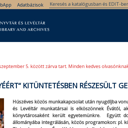
bApp
Adatbázisok
tár
Kutatástámogatás
Levéltár
Támogatás
szeptember 5. között zárva tart. Minden kedves olvasónknak
ÉRT“ KITÜNTETÉSBEN RÉSZESÜLT GE
Húszéves közös munkakapcsolat után nyugdíjba vonul
és Levéltár munkatársai is elköszönnek Évától, 
könyvtárosaként került egyetemünkre. Együtt d
állományába integrálásán, közös programokon: pl. k