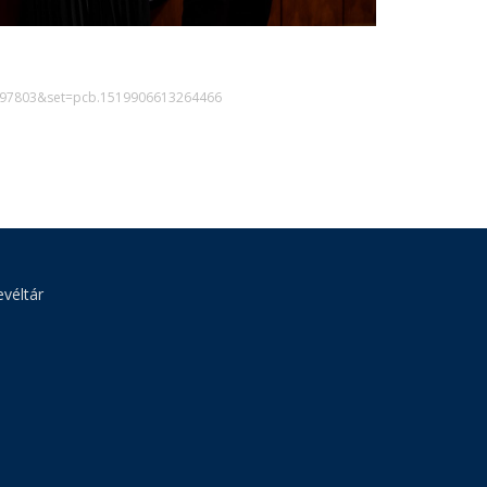
6597803&set=pcb.1519906613264466
véltár