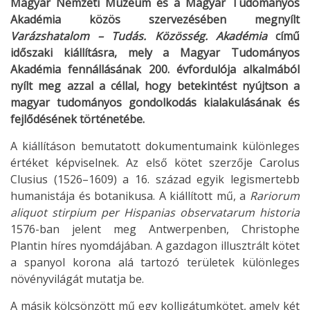
Magyar Nemzeti Múzeum és a Magyar Tudományos
Akadémia közös szervezésében megnyílt
Varázshatalom – Tudás. Közösség. Akadémia
című
időszaki kiállításra, mely a Magyar Tudományos
Akadémia fennállásának 200. évfordulója alkalmából
nyílt meg azzal a céllal, hogy betekintést nyújtson a
magyar tudományos gondolkodás kialakulásának és
fejlődésének történetébe.
A kiállításon bemutatott dokumentumaink különleges
értéket képviselnek. Az első kötet szerzője Carolus
Clusius (1526–1609) a 16. század egyik legismertebb
humanistája és botanikusa. A kiállított mű, a
Rariorum
aliquot stirpium per Hispanias observatarum historia
1576-ban jelent meg Antwerpenben, Christophe
Plantin híres nyomdájában. A gazdagon illusztrált kötet
a spanyol korona alá tartozó területek különleges
növényvilágát mutatja be.
A másik kölcsönzött mű egy kolligátumkötet, amely két