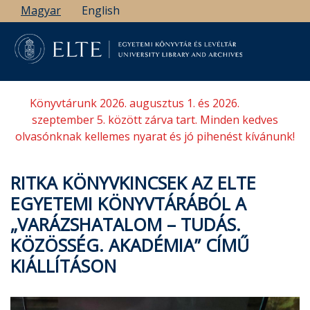
Ugrás
Magyar
English
a
tartalomra
Könyvtárunk 2026. augusztus 1. és 2026.
szeptember 5. között zárva tart. Minden kedves
olvasónknak kellemes nyarat és jó pihenést kívánunk!
RITKA KÖNYVKINCSEK AZ ELTE
EGYETEMI KÖNYVTÁRÁBÓL A
„VARÁZSHATALOM – TUDÁS.
KÖZÖSSÉG. AKADÉMIA” CÍMŰ
KIÁLLÍTÁSON