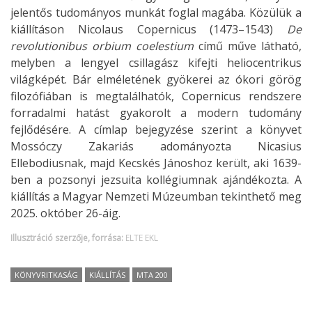
jelentős tudományos munkát foglal magába. Közülük a
kiállításon Nicolaus Copernicus (1473–1543)
De
revolutionibus orbium coelestium
című műve látható,
melyben a lengyel csillagász kifejti heliocentrikus
világképét. Bár elméletének gyökerei az ókori görög
filozófiában is megtalálhatók, Copernicus rendszere
forradalmi hatást gyakorolt a modern tudomány
fejlődésére. A címlap bejegyzése szerint a könyvet
Mossóczy Zakariás adományozta Nicasius
Ellebodiusnak, majd Kecskés Jánoshoz került, aki 1639-
ben a pozsonyi jezsuita kollégiumnak ajándékozta. A
kiállítás a Magyar Nemzeti Múzeumban tekinthető meg
2025. október 26-áig.
Illusztráció szerzője, forrása:
ELTE EKL
KÖNYVRITKASÁG
KIÁLLÍTÁS
MTA 200