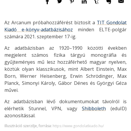
Az Arcanum próbahozzáférést biztosít a
TIT Gondolat
Kiadó e-könyv-adatbázisához
minden ELTE-polgár
számára 2021. szeptember 17-ig.
Az adatbázisban az 1920–1990 közötti években
megjelent számos fizika tárgyú monográfia és
gyűjteményes mű lesz hozzáférhető magyar nyelven,
köztük olyan klasszikusok, mint Albert Einstein, Max
Born, Werner Heisenberg, Erwin Schrödinger, Max
Planck, Simonyi Károly, Gábor Dénes és Györgyi Géza
művei.
Az adatbázisban lévő dokumentumokat távolról is
elérhetik Stunnel, VPN, vagy
Shibboleth
(eduID)
azonosítással.
Illusztráció szerzője, forrása:
https://www.gondolatkiado.hu/