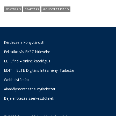
ADATBÁZIS
SZAKTÁRS
GONDOLAT KIADÓ
Kérdezze a könyvtárost!
Feliratkozás EKSZ-hírlevélre
ELTEfind – online katalógus
EDIT – ELTE Digitális Intézményi Tudástár
Webhelytérkép
Akadálymentesítési nyilatkozat
Bejelentkezés szerkesztőknek