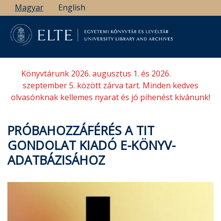
Ugrás
Magyar
English
a
tartalomra
Könyvtárunk 2026. augusztus 1. és 2026.
szeptember 5. között zárva tart. Minden kedves
olvasónknak kellemes nyarat és jó pihenést kívánunk!
PRÓBAHOZZÁFÉRÉS A TIT
GONDOLAT KIADÓ E-KÖNYV-
ADATBÁZISÁHOZ