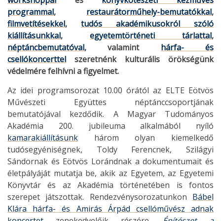
workshoppal
és
könyvkötészeti kézműves
programmal
,
restaurátorműhely-bemutatókkal
,
filmvetítésekkel
,
tudós akadémikusokról szóló
kiállításunkkal
,
egyetemtörténeti tárlattal
,
néptáncbemutatóval
, valamint
hárfa- és
csellókoncerttel
szeretnénk kulturális örökségünk
védelmére felhívni a figyelmet.
Az idei programsorozat 10.00 órától az ELTE Eötvös
Művészeti Együttes néptánccsoportjának
bemutatójával kezdődik. A Magyar Tudományos
Akadémia 200. jubileuma alkalmából nyíló
kamarakiállításunk
három olyan kiemelkedő
tudósegyéniségnek, Toldy Ferencnek, Szilágyi
Sándornak és Eötvös Lorándnak a dokumentumait és
életpályáját mutatja be, akik az Egyetem, az Egyetemi
Könyvtár és az Akadémia történetében is fontos
szerepet játszottak. Rendezvénysorozatunkon
Bábel
Klára hárfa- és Amirás Árpád csellóművész adnak
koncertet
zenekedvelőik részére.
Építészet a