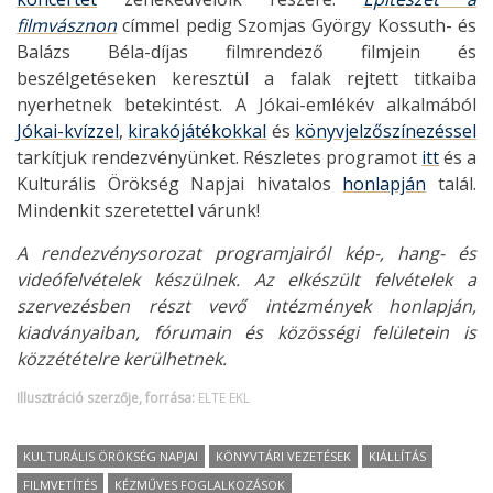
filmvásznon
címmel pedig Szomjas György Kossuth- és
Balázs Béla-díjas filmrendező filmjein és
beszélgetéseken keresztül a falak rejtett titkaiba
nyerhetnek betekintést.
A Jókai-emlékév alkalmából
Jókai-kvízzel
,
kirakójátékokkal
és
könyvjelzőszínezéssel
tarkítjuk rendezvényünket. Részletes programot
itt
és a
Kulturális Örökség Napjai hivatalos
honlapján
talál.
Mindenkit szeretettel várunk!
A rendezvénysorozat programjairól kép-, hang- és
videófelvételek készülnek. Az elkészült felvételek a
szervezésben részt vevő intézmények honlapján,
kiadványaiban, fórumain és közösségi felületein is
közzétételre kerülhetnek.
Illusztráció szerzője, forrása:
ELTE EKL
KULTURÁLIS ÖRÖKSÉG NAPJAI
KÖNYVTÁRI VEZETÉSEK
KIÁLLÍTÁS
FILMVETÍTÉS
KÉZMŰVES FOGLALKOZÁSOK