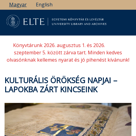
Ugrás
Magyar
English
a
tartalomra
Könyvtárunk 2026. augusztus 1. és 2026.
szeptember 5. között zárva tart. Minden kedves
olvasónknak kellemes nyarat és jó pihenést kívánunk!
KULTURÁLIS ÖRÖKSÉG NAPJAI –
LAPOKBA ZÁRT KINCSEINK