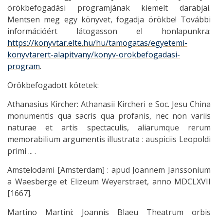
örökbefogadási programjának kiemelt darabjai.
Mentsen meg egy könyvet, fogadja örökbe! További
információért látogasson el honlapunkra:
https://konyvtar.elte.hu/hu/tamogatas/egyetemi-
konyvtarert-alapitvany/konyv-orokbefogadasi-
program
.
Örökbefogadott kötetek:
Athanasius Kircher: Athanasii Kircheri e Soc. Jesu China
monumentis qua sacris qua profanis, nec non variis
naturae et artis spectaculis, aliarumque rerum
memorabilium argumentis illustrata : auspiciis Leopoldi
primi ... .
Amstelodami [Amsterdam] : apud Joannem Janssonium
a Waesberge et Elizeum Weyerstraet, anno MDCLXVII
[1667].
Martino Martini: Joannis Blaeu Theatrum orbis