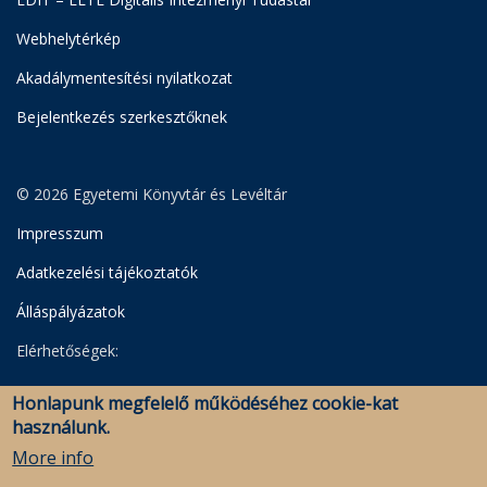
Webhelytérkép
Akadálymentesítési nyilatkozat
Bejelentkezés szerkesztőknek
© 2026 Egyetemi Könyvtár és Levéltár
Impresszum
Adatkezelési tájékoztatók
Álláspályázatok
Elérhetőségek:
Egyetemi Könyvtár
Honlapunk megfelelő működéséhez cookie-kat
Levéltár
használunk.
Savaria Könyvtár és Levéltár (Szombathely)
More info