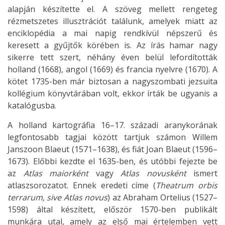
alapján készítette el. A szöveg mellett rengeteg
rézmetszetes illusztrációt találunk, amelyek miatt az
enciklopédia a mai napig rendkívül népszerű és
keresett a gyűjtők körében is. Az írás hamar nagy
sikerre tett szert, néhány éven belül lefordították
holland (1668), angol (1669) és francia nyelvre (1670). A
kötet 1735-ben már biztosan a nagyszombati jezsuita
kollégium könyvtárában volt, ekkor írták be ugyanis a
katalógusba.
A holland kartográfia 16–17. századi aranykorának
legfontosabb tagjai között tartjuk számon Willem
Janszoon Blaeut (1571–1638), és fiát Joan Blaeut (1596–
1673). Előbbi kezdte el 1635-ben, és utóbbi fejezte be
az
Atlas maiorként
vagy
Atlas novusként
ismert
atlaszsorozatot. Ennek eredeti címe (
Theatrum orbis
terrarum, sive Atlas novus
) az Abraham Ortelius (1527–
1598) által készített, először 1570-ben publikált
munkára utal, amely az első mai értelemben vett