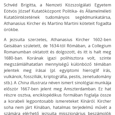
Schvéd Brigitta, a Nemzeti Közszolgálati Egyetem
Eötvös József Kutatóközpont Politika- és Államelméleti
Kutatóintézetének tudományos segédmunkatársa,
Athanasius Kircher és Martino Martini köteteit fogadta
örökbe.
A jezsuita szerzetes, Athanasius Kircher 1602-ben
Geisában született, de 1634-tól Rómában, a Collegium
Romanumban oktatott és dolgozott, és itt is halt meg
1680-ban. Korának igazi polihisztora volt, szinte
megszámlálhatatlan mennyiségű különböző témában
jelentek meg írásai (pl. egyiptomi hieroglif írás,
vulkánok, fosszíliák, kriptográfia, pestis, zenetudomány
stb.). A
China illustrata
néven ismert sinológiai munkája
először 1667-ben jelent meg Amszterdamban. Ez hat
részre osztva, enciklopédikus formában foglalja össze
a korabeli legpontosabb ismereteket Kínáról. Kircher
soha nem járt Kínában, hatalmas terjedelmű művét a
számára elérhető jezsuita misszionárius beszámolók