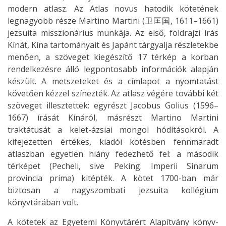
modern atlasz. Az Atlas novus hatodik kötetének
legnagyobb része Martino Martini (卫匡国, 1611–1661)
jezsuita misszionárius munkája. Az első, földrajzi írás
Kínát, Kína tartományait és Japánt tárgyalja részletekbe
menően, a szöveget kiegészítő 17 térkép a korban
rendelkezésre álló legpontosabb információk alapján
készült. A metszeteket és a címlapot a nyomtatást
követően kézzel színezték. Az atlasz végére további két
szöveget illesztettek: egyrészt Jacobus Golius (1596–
1667) írását Kínáról, másrészt Martino Martini
traktátusát a kelet-ázsiai mongol hódításokról. A
kifejezetten értékes, kiadói kötésben fennmaradt
atlaszban egyetlen hiány fedezhető fel: a második
térképet (Pecheli, sive Peking. Imperii Sinarum
provincia prima) kitépték. A kötet 1700-ban már
biztosan a nagyszombati jezsuita kollégium
könyvtárában volt.
A kötetek az Egyetemi Könyvtárért Alapítvány könyv-