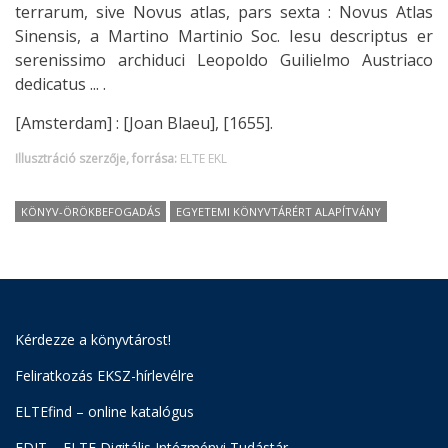
terrarum, sive Novus atlas, pars sexta : Novus Atlas
Sinensis, a Martino Martinio Soc. Iesu descriptus er
serenissimo archiduci Leopoldo Guilielmo Austriaco
dedicatus ... .
[Amsterdam] : [Joan Blaeu], [1655].
Illusztráció szerzője, forrása:
ELTE EKL
KÖNYV-ÖRÖKBEFOGADÁS
EGYETEMI KÖNYVTÁRÉRT ALAPÍTVÁNY
Kérdezze a könyvtárost!
Feliratkozás EKSZ-hírlevélre
ELTEfind – online katalógus
EDIT – ELTE Digitális Intézményi Tudástár