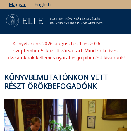
Ugrás
Magyar
English
a
tartalomra
Könyvtárunk 2026. augusztus 1. és 2026.
szeptember 5. között zárva tart. Minden kedves
olvasónknak kellemes nyarat és jó pihenést kívánunk!
KÖNYVBEMUTATÓNKON VETT
RÉSZT ÖRÖKBEFOGADÓNK